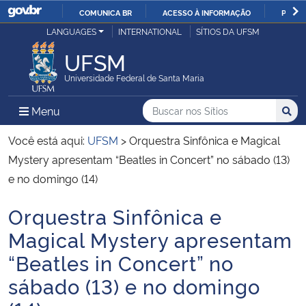
COMUNICA BR
ACESSO À INFORMAÇÃO
PARTI
Casa Civil
LANGUAGES
INTERNATIONAL
SÍTIOS DA UFSM
IR
PARA
UFSM
Ministério da Justiça e Segurança Pública
O
Universidade Federal de Santa Maria
CONTEÚDO
Ministério da Defesa
Buscar no nos Sítios
Busca
Busca:
Menu Principal do Sítio
Menu
Busc
Ministério das Relações Exteriores
Você está aqui:
UFSM
>
Orquestra Sinfônica e Magical
Mystery apresentam “Beatles in Concert” no sábado (13)
Ministério da Economia
e no domingo (14)
Orquestra Sinfônica e
Ministério da Infraestrutura
Início do conteúdo
Magical Mystery apresentam
Ministério da Agricultura, Pecuária e Abastecimento
“Beatles in Concert” no
sábado (13) e no domingo
Ministério da Educação