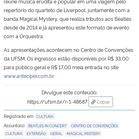
reúne música erudita e popular em uma viagem pelo
repertório do quarteto de Liverpool, juntamente com a
Secretaria-Geral
banda Magical Mystery, que realiza tributos aos Beatles
desde de 2014 e já apresentou este formato de evento
Secretaria de Governo
com a Orquestra.
Gabinete de Segurança Institucional
As apresentações acontecem no Centro de Convenções
da UFSM. Os ingressos estão disponíveis por R$ 33,00
Advocacia-Geral da União
para público geral e R$ 17,00 meia entrada no site
www.antecipei.com.br.
Banco Central do Brasil
Divulgue este conteúdo:
Planalto
https://ufsm.br/r-1-48687
Copiar
para área de trans
Registrado em
CULTURA
,
,
Assunto(s):
BEATLES IN CONCERT
CENTRO DE CONVENÇÕES
,
,
,
,
CULTURA
EXTENSÃO
GERAL
MAGICAL MISTERY