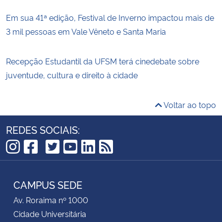
Em sua 41ª edição, Festival de Inverno impactou mais de
3 mil pessoas em Vale Vêneto e Santa Maria
Recepção Estudantil da UFSM terá cinedebate sobre
juventude, cultura e direito à cidade
Voltar ao topo
REDES SOCIAIS:
TikTok
Instagram
Facebook
Twitter
YouTube
LinkedIn
RSS
CAMPUS SEDE
Av. Roraima nº 1000
Cidade Universitária