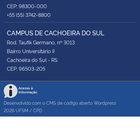
CEP: 98300-000
+55 (55) 3742-8800
CAMPUS DE CACHOEIRA DO SUL
Rod. Taufik Germano, nº 3013
Bairro Universitário II
Cachoeira do Sul - RS
CEP: 96503-205
Acesso à
Informação
Desenvolvido com o CMS de código aberto
Wordpress
2026
UFSM
/
CPD