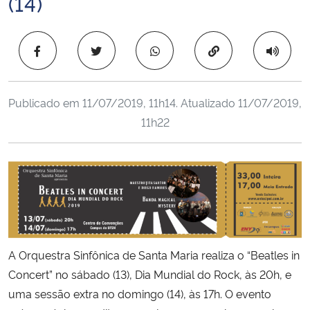
(14)
Ministério da Cidadania
Copiar para área 
Ministério da Saúde
Ministério de Minas e Energia
Publicado em
11/07/2019, 11h14
. Atualizado
11/07/2019,
11h22
Ministério da Ciência, Tecnologia, Inovações e Comunicações
Ministério do Meio Ambiente
Ministério do Turismo
Ministério do Desenvolvimento Regional
A Orquestra Sinfônica de Santa Maria realiza o “Beatles in
Controladoria-Geral da União
Concert” no sábado (13), Dia Mundial do Rock, às 20h, e
uma sessão extra no domingo (14), às 17h. O evento
Ministério da Mulher, da Família e dos Direitos Humanos