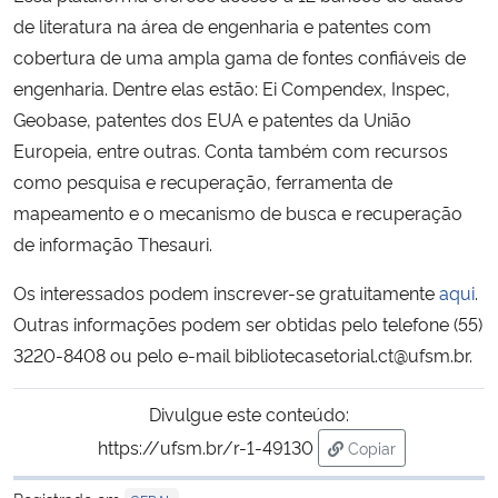
de literatura na área de engenharia e patentes com
Secretaria-Geral
cobertura de uma ampla gama de fontes confiáveis de
engenharia. Dentre elas estão: Ei Compendex, Inspec,
Secretaria de Governo
Geobase, patentes dos EUA e patentes da União
Europeia, entre outras. Conta também com recursos
Gabinete de Segurança Institucional
como pesquisa e recuperação, ferramenta de
mapeamento e o mecanismo de busca e recuperação
Advocacia-Geral da União
de informação Thesauri.
Banco Central do Brasil
Os interessados podem inscrever-se gratuitamente
aqui
.
Outras informações podem ser obtidas pelo telefone (55)
Planalto
3220-8408 ou pelo e-mail bibliotecasetorial.ct@ufsm.br.
Divulgue este conteúdo:
https://ufsm.br/r-1-49130
Copiar
para área de trans