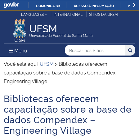
COMUNICA BR
ACESSO À INFORMAÇÃO
PARTI
Casa Civil
LANGUAGES
INTERNATIONAL
SÍTIOS DA UFSM
IR
PARA
UFSM
Ministério da Justiça e Segurança Pública
O
Universidade Federal de Santa Maria
CONTEÚDO
Ministério da Defesa
Buscar no nos Sítios
Busca
Busca:
Menu Principal do Sítio
Menu
Busc
Ministério das Relações Exteriores
Você está aqui:
UFSM
>
Bibliotecas oferecem
capacitação sobre a base de dados Compendex –
Ministério da Economia
Engineering Village
Bibliotecas oferecem
Ministério da Infraestrutura
Início do conteúdo
capacitação sobre a base de
Ministério da Agricultura, Pecuária e Abastecimento
dados Compendex –
Engineering Village
Ministério da Educação