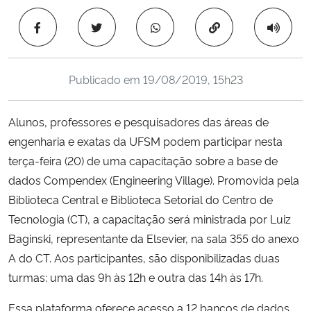
Ministério da Cidadania
Copiar para área 
Ministério da Saúde
Publicado em
19/08/2019, 15h23
Ministério de Minas e Energia
Alunos, professores e pesquisadores das áreas de
Ministério da Ciência, Tecnologia, Inovações e Comunicações
engenharia e exatas da UFSM podem participar nesta
terça-feira (20) de uma capacitação sobre a base de
Ministério do Meio Ambiente
dados Compendex (Engineering Village). Promovida pela
Ministério do Turismo
Biblioteca Central e Biblioteca Setorial do Centro de
Tecnologia (CT), a capacitação será ministrada por Luiz
Ministério do Desenvolvimento Regional
Baginski, representante da Elsevier, na sala 355 do anexo
A do CT. Aos participantes, são disponibilizadas duas
Controladoria-Geral da União
turmas: uma das 9h às 12h e outra das 14h às 17h.
Essa plataforma oferece acesso a 12 bancos de dados
Ministério da Mulher, da Família e dos Direitos Humanos