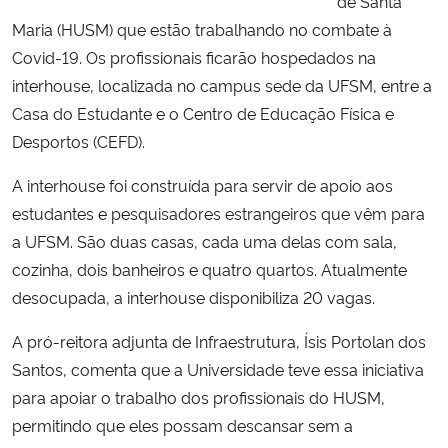
de Santa
Maria (HUSM) que estão trabalhando no combate à
Secretaria-Geral
Covid-19. Os profissionais ficarão hospedados na
interhouse, localizada no campus sede da UFSM, entre a
Secretaria de Governo
Casa do Estudante e o Centro de Educação Física e
Desportos (CEFD).
Gabinete de Segurança Institucional
A interhouse foi construída para servir de apoio aos
Advocacia-Geral da União
estudantes e pesquisadores estrangeiros que vêm para
a UFSM. São duas casas, cada uma delas com sala,
Banco Central do Brasil
cozinha, dois banheiros e quatro quartos. Atualmente
desocupada, a interhouse disponibiliza 20 vagas.
Planalto
A pró-reitora adjunta de Infraestrutura, Ísis Portolan dos
Santos, comenta que a Universidade teve essa iniciativa
para apoiar o trabalho dos profissionais do HUSM,
permitindo que eles possam descansar sem a