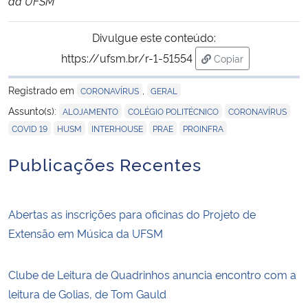
da UFSM
Divulgue este conteúdo:
https://ufsm.br/r-1-51554
Copiar
para área de trans
Registrado em
,
CORONAVÍRUS
GERAL
,
,
,
Assunto(s):
ALOJAMENTO
COLÉGIO POLITÉCNICO
CORONAVÍRUS
,
,
,
,
COVID 19
HUSM
INTERHOUSE
PRAE
PROINFRA
Publicações Recentes
Abertas as inscrições para oficinas do Projeto de
Extensão em Música da UFSM
Clube de Leitura de Quadrinhos anuncia encontro com a
leitura de Golias, de Tom Gauld