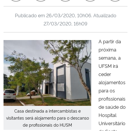
Ministério da Cidadania
Publicado em
26/03/2020, 10h06
. Atualizado
Ministério da Saúde
27/03/2020, 16h09
Ministério de Minas e Energia
A partir da
próxima
Ministério da Ciência, Tecnologia, Inovações e Comunicações
semana, a
UFSM irá
Ministério do Meio Ambiente
ceder
alojamentos
Ministério do Turismo
para os
profissionais
Ministério do Desenvolvimento Regional
de saúde do
Casa destinada a intercambistas e
Controladoria-Geral da União
Hospital
visitantes será alojamento para o descanso
Universitário
de profissionais do HUSM
Ministério da Mulher, da Família e dos Direitos Humanos