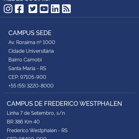
TikTok
Instagram
Facebook
Twitter
YouTube
LinkedIn
RSS
CAMPUS SEDE
Av. Roraima nº 1000
Cidade Universitária
Bairro Camobi
Santa Maria - RS
CEP: 97105-900
+55 (55) 3220-8000
CAMPUS DE FREDERICO WESTPHALEN
Linha 7 de Setembro, s/n
BR 386 Km 40
Frederico Westphalen - RS
CEP: 98400-000