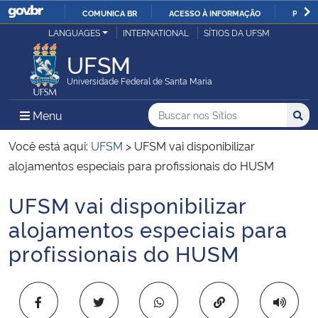
COMUNICA BR
ACESSO À INFORMAÇÃO
PARTI
Casa Civil
LANGUAGES
INTERNATIONAL
SÍTIOS DA UFSM
IR
PARA
UFSM
Ministério da Justiça e Segurança Pública
O
Universidade Federal de Santa Maria
CONTEÚDO
Ministério da Defesa
Buscar no nos Sítios
Busca
Busca:
Menu Principal do Sítio
Menu
Busc
Ministério das Relações Exteriores
Você está aqui:
UFSM
>
UFSM vai disponibilizar
alojamentos especiais para profissionais do HUSM
Ministério da Economia
UFSM vai disponibilizar
Início do conteúdo
Ministério da Infraestrutura
alojamentos especiais para
profissionais do HUSM
Ministério da Agricultura, Pecuária e Abastecimento
Ministério da Educação
Copiar para área 