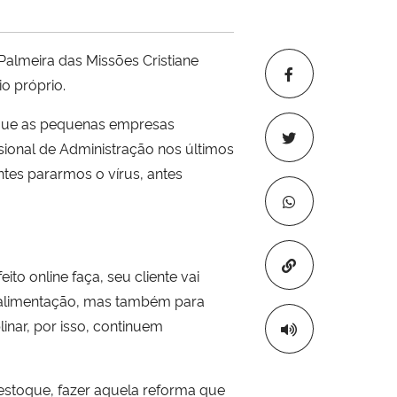
almeira das Missões Cristiane
o próprio.
m que as pequenas empresas
ional de Administração nos últimos
es pararmos o vírus, antes
Copiar para áre
to online faça, seu cliente vai
e alimentação, mas também para
inar, por isso, continuem
estoque, fazer aquela reforma que