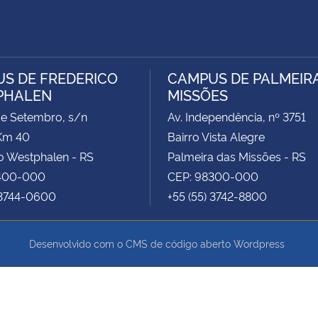
S DE FREDERICO
CAMPUS DE PALMEIR
PHALEN
MISSÕES
de Setembro, s/n
Av. Independência, nº 3751
Km 40
Bairro Vista Alegre
o Westphalen - RS
Palmeira das Missões - RS
400-000
CEP: 98300-000
 3744-0600
+55 (55) 3742-8800
Desenvolvido com o CMS de código aberto
Wordpress