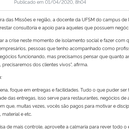
Publicado em
01/04/2020, 8h04
ira das Missões e região, a docente da UFSM do campus de P
restar consultoria e apoio para aqueles que possuem negóci
blar a crise neste momento de isolamento social e fazer co
 empresários, pessoas que tenho acompanhado como profiss
egócios funcionando, mas precisamos pensar que quanto ant
 precisaremos dos clientes vivos”, afirma.
:
ena, foque em entregas e facilidades. Tudo o que puder ser fei
e das entregas, isso serve para restaurantes, negócios d
em que, muitas vezes, vocês são pagos para motivar e discipl
material e etc.
 de mais controle, aproveite a calmaria para rever todo o 