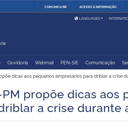
COMUNICA BR
ACESSO À INFORMAÇÃO
Ministério da Defesa
Ministério das Relações
Mini
IR
LANGUAGES
INTERNATI
Exteriores
PARA
O
Ministério da Cidadania
Ministério da Saúde
Mini
CONTEÚDO
ria
o
Ouvidoria
Webmail
PEN-SIE
Comunicação
Se
Ministério do
Controladoria-Geral da
Mini
Desenvolvimento Regional
União
Famí
õe dicas aos pequenos empresários para driblar a crise d
Hum
PM propõe dicas aos 
Advocacia-Geral da União
Banco Central do Brasil
Plan
riblar a crise durante