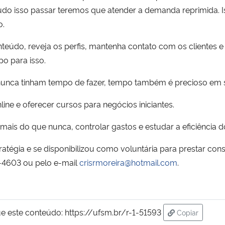
do isso passar teremos que atender a demanda reprimida. Is
o.
onteúdo, reveja os perfis, mantenha contato com os clientes 
o para isso.
 nunca tinham tempo de fazer, tempo também é precioso em s
ne e oferecer cursos para negócios iniciantes.
 mais do que nunca, controlar gastos e estudar a eficiência d
ratégia e se disponibilizou como voluntária para prestar cons
4-4603 ou pelo e-mail
crisrmoreira@hotmail.com
.
e este conteúdo:
https://ufsm.br/r-1-51593
Copiar
para área de