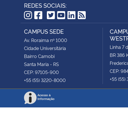
REDES SOCIAIS:
TikTok
Instagram
Facebook
Twitter
YouTube
LinkedIn
RSS
CAMPUS SEDE
CAMPU
WEST
Av. Roraima nº 1000
Linha 7 
Cidade Universitária
BR 386 
Bairro Camobi
Frederic
Santa Maria - RS
CEP: 98
CEP: 97105-900
+55 (55)
+55 (55) 3220-8000
Acesso à
Informação