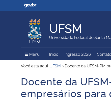
Casa Civil
Ministério da Justiça e
Segurança Pública
UFSM
Ministério da Agricultura,
Ministério da Educação
Universidade Federal de Santa Ma
Pecuária e Abastecimento
Menu Principal do Sítio
Menu
Início
Ingresso 2026
Contat
Ministério do Meio Ambiente
Ministério do Turismo
Você está aqui:
UFSM
>
Docente da UFSM-PM prop
Docente da UFSM-
Início do conteúdo
Secretaria de Governo
Gabinete de Segurança
empresários para d
Institucional