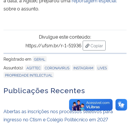
a data, a Agittec preparou uma
reportagem especial
sobre o assunto.
Divulgue este conteúdo:
https://ufsm.br/r-1-51936
Copiar
para área de trans
Registrado em
GERAL
,
,
,
,
Assunto(s):
AGITTEC
CORONAVIRUS
INSTAGRAM
LIVES
PROPRIEDADE INTELECTUAL
Publicações Recentes
Abertas as inscrições nos processos seletivos para
ingresso no Ctism e Colégio Politécnico em 2027