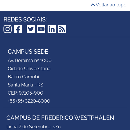
Voltar ao topo
REDES SOCIAIS:
TikTok
Instagram
Facebook
Twitter
YouTube
LinkedIn
RSS
CAMPUS SEDE
Av. Roraima nº 1000
Cidade Universitária
Bairro Camobi
Santa Maria - RS
CEP: 97105-900
+55 (55) 3220-8000
CAMPUS DE FREDERICO WESTPHALEN
Linha 7 de Setembro, s/n