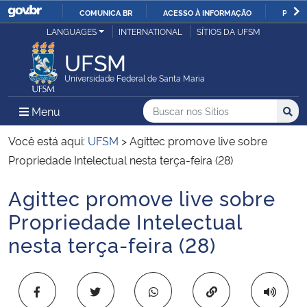
COMUNICA BR
ACESSO À INFORMAÇÃO
PARTI
Casa Civil
LANGUAGES
INTERNATIONAL
SÍTIOS DA UFSM
IR
PARA
UFSM
Ministério da Justiça e Segurança Pública
O
Universidade Federal de Santa Maria
CONTEÚDO
Ministério da Defesa
Buscar no nos Sítios
Busca
Busca:
Menu Principal do Sítio
Menu
Busc
Ministério das Relações Exteriores
Você está aqui:
UFSM
>
Agittec promove live sobre
Propriedade Intelectual nesta terça-feira (28)
Ministério da Economia
Agittec promove live sobre
Início do conteúdo
Ministério da Infraestrutura
Propriedade Intelectual
nesta terça-feira (28)
Ministério da Agricultura, Pecuária e Abastecimento
Ministério da Educação
Copiar para área 