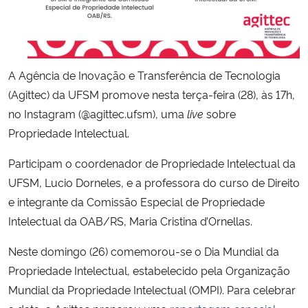
Secretaria-Geral
Secretaria de Governo
A Agência de Inovação e Transferência de Tecnologia
(Agittec) da UFSM promove nesta terça-feira (28), às 17h,
Gabinete de Segurança Institucional
no Instagram (@agittec.ufsm), uma
live
sobre
Propriedade Intelectual.
Advocacia-Geral da União
Participam o coordenador de Propriedade Intelectual da
Banco Central do Brasil
UFSM, Lucio Dorneles, e a professora do curso de Direito
e integrante da Comissão Especial de Propriedade
Planalto
Intelectual da OAB/RS, Maria Cristina d’Ornellas.
Neste domingo (26) comemorou-se o Dia Mundial da
Propriedade Intelectual, estabelecido pela Organização
Mundial da Propriedade Intelectual (OMPI). Para celebrar