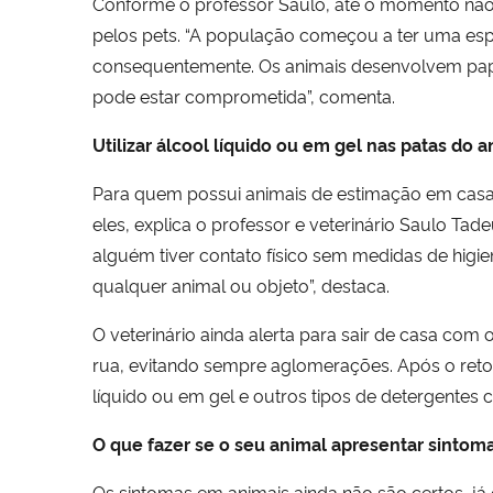
Conforme o professor Saulo, até o momento não 
pelos pets. “A população começou a ter uma espé
consequentemente. Os animais desenvolvem pa
pode estar comprometida”, comenta.
Utilizar álcool líquido ou em gel nas patas do 
Para quem possui animais de estimação em casa,
eles, explica o professor e veterinário Saulo Ta
alguém tiver contato físico sem medidas de higie
qualquer animal ou objeto”, destaca.
O veterinário ainda alerta para sair de casa co
rua, evitando sempre aglomerações. Após o reto
líquido ou em gel e outros tipos de detergentes
O que fazer se o seu animal apresentar sintom
Os sintomas em animais ainda não são certos, j