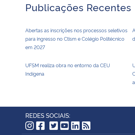
Publicações Recentes
Abertas as inscrições nos processos seletivos
A
para ingresso no Ctism e Colégio Politécnico
d
em 2027
UFSM realiza obra no entorno da CEU
U
Indígena
C
a
REDES SOCIAIS:
TikTok
Instagram
Facebook
Twitter
YouTube
LinkedIn
RSS