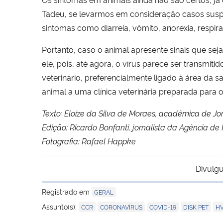
Tadeu, se levarmos em consideração casos suspe
sintomas como diarreia, vômito, anorexia, respiraçã
Portanto, caso o animal apresente sinais que se
ele, pois, até agora, o vírus parece ser transmit
veterinário, preferencialmente ligado à área da 
animal a uma clínica veterinária preparada para
Texto: Eloíze da Silva de Moraes, acadêmica de Jor
Edição: Ricardo Bonfanti, jornalista da Agência de 
Fotografia: Rafael Happke
Divulgu
Registrado em
GERAL
,
,
,
,
Assunto(s):
CCR
CORONAVÍRUS
COVID-19
DISK PET
H