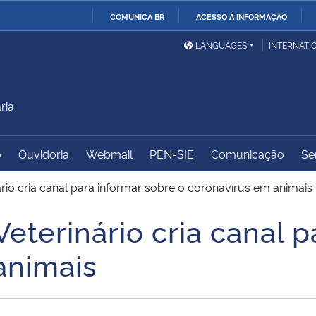
COMUNICA BR
ACESSO À INFORMAÇÃO
Ministério da Defesa
Ministério das Relações
Mini
IR
LANGUAGES
INTERNATI
Exteriores
PARA
O
Ministério da Cidadania
Ministério da Saúde
Mini
CONTEÚDO
ria
o
Ouvidoria
Webmail
PEN-SIE
Comunicação
Se
Ministério do
Controladoria-Geral da
Mini
Desenvolvimento Regional
União
Famí
nário cria canal para informar sobre o coronavírus em animais
Hum
Veterinário cria canal 
Advocacia-Geral da União
Banco Central do Brasil
Plan
animais