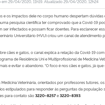
o em
29/04/2020, 11h19
. Atualizado
29/04/2020, 12h24
us e os impactos dele no corpo humano despertam dúvidas
uma pesquisa científica ter comprovado que a Covid-19 pode
ser infectados e possam ficar doentes. Para esclarecer es
erinário Universitário (HVU) criou um canal de atendimento 
re cães e gatos, o canal explica a relação da Covid-19 com
rama de Residência Uni e Multiprofissional de Medicina Vete
mais e evitar o abandono. “O foco é nos cães e gatos, já qu
 Medicina Veterinária, orientados por professores tutores, o
rios estipulados para responder às perguntas da população s
nes para contato são
3220–8257
e
3220–8393
.