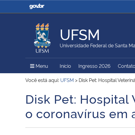
Casa Civil
Ministério da Justiça e
Segurança Pública
UFSM
Ministério da Agricultura,
Ministério da Educação
Universidade Federal de Santa Ma
Pecuária e Abastecimento
Menu Principal do Sítio
Menu
Início
Ingresso 2026
Contat
Ministério do Meio Ambiente
Ministério do Turismo
Você está aqui:
UFSM
>
Disk Pet: Hospital Veteri
Disk Pet: Hospital 
Início do conteúdo
Secretaria de Governo
Gabinete de Segurança
o coronavírus em 
Institucional