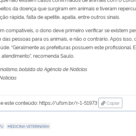
itos da doença que surgiram em animais e tiveram repercus
o rápida, falta de apetite, apatia, entre outros sinais.
jam compatíveis, o dono deve primeiro verificar se existem 
ido das pessoas para os animais, e não o contrário. Após iss
saúde. “Geralmente as prefeituras possuem este profissional. 
 o atendimento”, recomenda Saulo.
nalismo, bolsista da Agência de Notícias
Notícias
e este conteúdo:
https://ufsm.br/r-1-51973
Copiar
para área de
,
VU
MEDICINA VETERINÁRIA