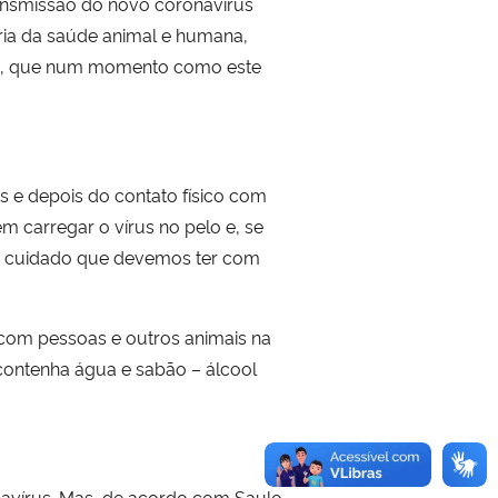
ansmissão do novo coronavírus
oria da saúde animal e humana,
as, que num momento como este
 e depois do contato físico com
m carregar o vírus no pelo e, se
 um cuidado que devemos ter com
o com pessoas e outros animais na
contenha água e sabão – álcool
navírus. Mas, de acordo com Saulo