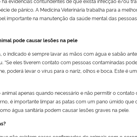
há evidências contundentes de que exista infecção e/ou tr
cie de pânico. A Medicina Veterinária trabalha para a melh
pel importante na manutenção da saúde mental das pesso
animal pode causar lesões na pele
 o indicado é sempre lavar as mãos com água e sabão antes
deu. “Se eles tiverem contato com pessoas contaminadas pode
ne, poderá levar o vírus para o nariz, olhos e boca. Este é
m o animal apenas quando necessário e não permitir o contat
rno, é importante limpar as patas com um pano úmido que 
 como água sanitária podem causar lesões graves na pele.
as?
á que não existem casos confirmados de animais com o coro