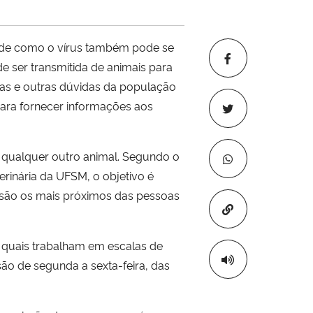
 de como o vírus também pode se
 ser transmitida de animais para
sas e outras dúvidas da população
para fornecer informações aos
 qualquer outro animal. Segundo o
rinária da UFSM, o objetivo é
e são os mais próximos das pessoas
Copiar para áre
s quais trabalham em escalas de
ão de segunda a sexta-feira, das