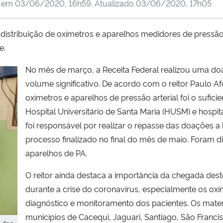
o em
03/06/2020, 16h59
. Atualizado
03/06/2020, 17h05
 distribuição de oxímetros e aparelhos medidores de pressão 
e.
No mês de março, a Receita Federal realizou uma d
volume significativo. De acordo com o reitor Paulo 
oxímetros e aparelhos de pressão arterial foi o sufic
Hospital Universitário de Santa Maria (HUSM) e hospi
foi responsável por realizar o repasse das doações a
processo finalizado no final do mês de maio. Foram d
aparelhos de PA.
O reitor ainda destaca a importância da chegada des
durante a crise do coronavírus, especialmente os oxí
diagnóstico e monitoramento dos pacientes. Os materi
municípios de Cacequi, Jaguari, Santiago, São Francis