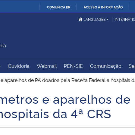
COMUNICA BR
ACESSO À INFORMAÇÃO
Ministério da Defesa
Ministério das Relações
Mini
IR
LANGUAGES
INTERNATI
Exteriores
PARA
O
Ministério da Cidadania
Ministério da Saúde
Mini
CONTEÚDO
ria
o
Ouvidoria
Webmail
PEN-SIE
Comunicação
Se
Ministério do
Controladoria-Geral da
Mini
Desenvolvimento Regional
União
Famí
 e aparelhos de PA doados pela Receita Federal a hospitais 
Hum
ímetros e aparelhos de
Advocacia-Geral da União
Banco Central do Brasil
Plan
hospitais da 4ª CRS