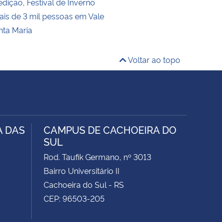
dição, Festival de Inverno
is de 3 mil pessoas em Vale
nta Maria
Voltar ao topo
A DAS
CAMPUS DE CACHOEIRA DO
SUL
Rod. Taufik Germano, nº 3013
Bairro Universitário II
Cachoeira do Sul - RS
CEP: 96503-205