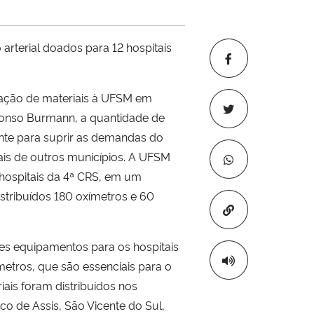
arterial doados para 12 hospitais
oação de materiais à UFSM em
Afonso Burmann, a quantidade de
iente para suprir as demandas do
tais de outros municípios. A UFSM
 hospitais da 4ª CRS, em um
istribuídos 180 oxímetros e 60
Copiar para áre
tes equipamentos para os hospitais
metros, que são essenciais para o
ais foram distribuídos nos
co de Assis, São Vicente do Sul,