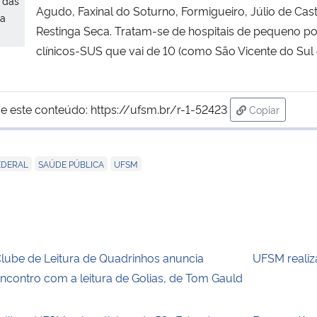
a das
Agudo, Faxinal do Soturno, Formigueiro, Júlio de Cas
ta
Restinga Seca. Tratam-se de hospitais de pequeno po
clínicos-SUS que vai de 10 (como São Vicente do Sul e
e este conteúdo:
https://ufsm.br/r-1-52423
Copiar
para área de
,
,
EDERAL
SAÚDE PÚBLICA
UFSM
lube de Leitura de Quadrinhos anuncia
UFSM realiz
ncontro com a leitura de Golias, de Tom Gauld