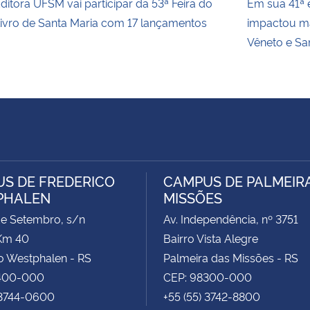
ditora UFSM vai participar da 53ª Feira do
Em sua 41ª e
ivro de Santa Maria com 17 lançamentos
impactou ma
Vêneto e Sa
S DE FREDERICO
CAMPUS DE PALMEIR
PHALEN
MISSÕES
de Setembro, s/n
Av. Independência, nº 3751
Km 40
Bairro Vista Alegre
o Westphalen - RS
Palmeira das Missões - RS
400-000
CEP: 98300-000
 3744-0600
+55 (55) 3742-8800