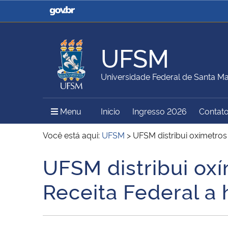
Casa Civil
Ministério da Justiça e
Segurança Pública
UFSM
Ministério da Agricultura,
Ministério da Educação
Universidade Federal de Santa Ma
Pecuária e Abastecimento
Menu Principal do Sítio
Menu
Início
Ingresso 2026
Contat
Ministério do Meio Ambiente
Ministério do Turismo
Você está aqui:
UFSM
>
UFSM distribui oxímetros
UFSM distribui ox
Início do conteúdo
Secretaria de Governo
Gabinete de Segurança
Receita Federal a 
Institucional