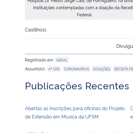
Hospital Dr. Pedro Jorge Calil, de Formigueiro, foi um
instituições contempladas com a doação da Recei
Federal
Castilhos).
Divulgu
Registrado em
GERAL
,
,
,
Assunto(s):
4ª CRS
CORONAVIRUS
DOAÇÕES
RECEITA F
Publicações Recentes
Abertas as inscrições para oficinas do Projeto
C
de Extensão em Música da UFSM
e