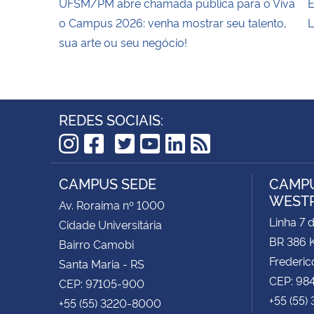
UFSM/PM abre chamada pública para o Viva
E
o Campus 2026: venha mostrar seu talento,
L
sua arte ou seu negócio!
REDES SOCIAIS:
TikTok
Instagram
Facebook
Twitter
YouTube
LinkedIn
RSS
CAMPUS SEDE
CAMPU
WEST
Av. Roraima nº 1000
Linha 7 
Cidade Universitária
BR 386 
Bairro Camobi
Frederic
Santa Maria - RS
CEP: 98
CEP: 97105-900
+55 (55)
+55 (55) 3220-8000