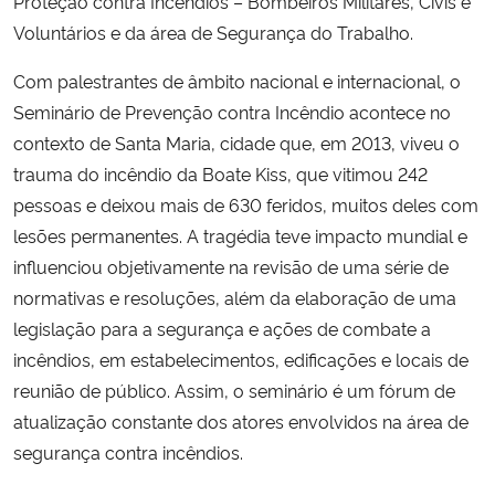
Proteção contra Incêndios – Bombeiros Militares, Civis e
Voluntários e da área de Segurança do Trabalho.
Secretaria-Geral
Com palestrantes de âmbito nacional e internacional, o
Seminário de Prevenção contra Incêndio acontece no
Secretaria de Governo
contexto de Santa Maria, cidade que, em 2013, viveu o
Gabinete de Segurança Institucional
trauma do incêndio da Boate Kiss, que vitimou 242
pessoas e deixou mais de 630 feridos, muitos deles com
Advocacia-Geral da União
lesões permanentes. A tragédia teve impacto mundial e
influenciou objetivamente na revisão de uma série de
Banco Central do Brasil
normativas e resoluções, além da elaboração de uma
legislação para a segurança e ações de combate a
Planalto
incêndios, em estabelecimentos, edificações e locais de
reunião de público. Assim, o seminário é um fórum de
atualização constante dos atores envolvidos na área de
segurança contra incêndios.