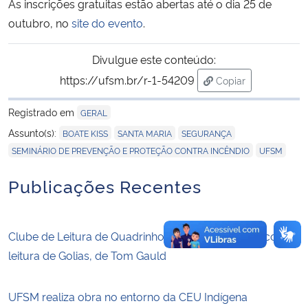
As inscrições gratuitas estão abertas até o dia 25 de
outubro, no
site do evento
.
Divulgue este conteúdo:
https://ufsm.br/r-1-54209
Copiar
para área de trans
Registrado em
GERAL
,
,
,
Assunto(s):
BOATE KISS
SANTA MARIA
SEGURANÇA
,
SEMINÁRIO DE PREVENÇÃO E PROTEÇÃO CONTRA INCÊNDIO
UFSM
Publicações Recentes
Clube de Leitura de Quadrinhos anuncia encontro com a
leitura de Golias, de Tom Gauld
UFSM realiza obra no entorno da CEU Indígena