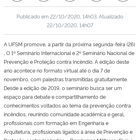
Ministério da Cidadania
Publicado em
22/10/2020, 14h03
. Atualizado
Ministério da Saúde
22/10/2020, 14h07
Ministério de Minas e Energia
A UFSM promove, a partir da próxima segunda-feira (26)
, O 1º Seminário Internacional e 2º Seminário Nacional de
Ministério da Ciência, Tecnologia, Inovações e Comunicações
Prevenção e Proteção contra Incêndio. A edição deste
ano acontece no formato virtual até o dia 7 de
Ministério do Meio Ambiente
novembro, com palestras transmitidas gratuitamente.
Desde a edição de 2019, o seminário busca ser um
Ministério do Turismo
espaço para debate e compartilhamento de
conhecimentos voltados ao tema da prevenção contra
Ministério do Desenvolvimento Regional
incêndios, reunindo comunidade acadêmica e geral,
Controladoria-Geral da União
profissionais com formação em Engenharia e
Arquitetura, profissionais ligados à área de Prevenção e
Ministério da Mulher, da Família e dos Direitos Humanos