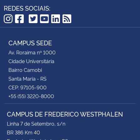
REDES SOCIAIS:
TikTok
Instagram
Facebook
Twitter
YouTube
LinkedIn
RSS
CAMPUS SEDE
Av. Roraima nº 1000
Cidade Universitária
Bairro Camobi
Santa Maria - RS
CEP: 97105-900
+55 (55) 3220-8000
CAMPUS DE FREDERICO WESTPHALEN
Linha 7 de Setembro, s/n
BR 386 Km 40