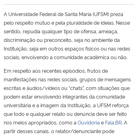
Ministério da Cidadania
A Universidade Federal de Santa Maria (UFSM) preza
Ministério da Saúde
pelo respeito mútuo e pela pluralidade de ideias. Nesse
sentido, repudia qualquer tipo de ofensa, ameaça,
Ministério de Minas e Energia
discriminação ou preconceito, seja no ambiente da
Instituição, seja em outros espaços físicos ou nas redes
Ministério da Ciência, Tecnologia, Inovações e Comunicações
sociais, envolvendo a comunidade acadêmica ou não.
Em respeito aos recentes episódios, frutos de
Ministério do Meio Ambiente
manifestações nas redes sociais, grupos de mensagens
Ministério do Turismo
escritas e áudios/vídeos ou “chats”, com situações que
podem estar envolvendo integrantes da comunidade
Ministério do Desenvolvimento Regional
universitária e a imagem da Instituição, a UFSM reforça
que todo e qualquer relato ou denúncia deve ser feito
Controladoria-Geral da União
nos meios apropriados, como a
Ouvidoria
e
Fala.BR
. A
partir desses canais, o relator/denunciante pode
Ministério da Mulher, da Família e dos Direitos Humanos