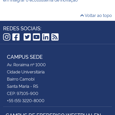
Voltar ao topo
REDES SOCIAIS:
TikTok
Instagram
Facebook
Twitter
YouTube
LinkedIn
RSS
CAMPUS SEDE
Av. Roraima nº 1000
Cidade Universitária
Bairro Camobi
Santa Maria - RS
CEP: 97105-900
+55 (55) 3220-8000
CAMPUS DE FREDERICO WESTPHALEN