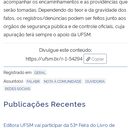
acompanhar os encaminhamentos e as providências que
serão tomadas. Dependendo do teor e da gravidade dos
Secretaria-Geral
fatos, os registros/denúncias podem ser feitos junto aos
órgãos de segurança pública e de controle oficiais, cuja
Secretaria de Governo
apuração terá sempre o apoio da UFSM.
Gabinete de Segurança Institucional
Divulgue este conteúdo:
https://ufsm.br/r-1-54294
Copiar
Advocacia-Geral da União
para área de trans
Registrado em
GERAL
Banco Central do Brasil
,
,
,
Assunto(s):
FALABR
NOTA À COMUNIDADE
OUVIDORIA
REDES SOCIAIS
Planalto
Publicações Recentes
Editora UFSM vai participar da 53ª Feira do Livro de