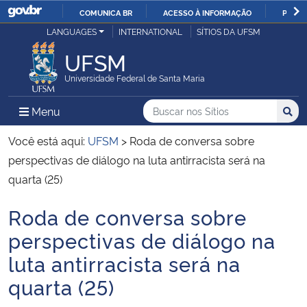
COMUNICA BR
ACESSO À INFORMAÇÃO
PARTI
Casa Civil
LANGUAGES
INTERNATIONAL
SÍTIOS DA UFSM
IR
PARA
UFSM
Ministério da Justiça e Segurança Pública
O
Universidade Federal de Santa Maria
CONTEÚDO
Ministério da Defesa
Buscar no nos Sítios
Busca
Busca:
Menu Principal do Sítio
Menu
Busc
Ministério das Relações Exteriores
Você está aqui:
UFSM
>
Roda de conversa sobre
perspectivas de diálogo na luta antirracista será na
Ministério da Economia
quarta (25)
Roda de conversa sobre
Ministério da Infraestrutura
Início do conteúdo
perspectivas de diálogo na
Ministério da Agricultura, Pecuária e Abastecimento
luta antirracista será na
quarta (25)
Ministério da Educação