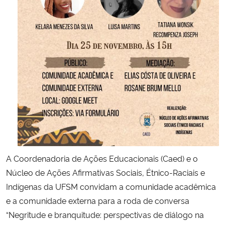
Secretaria-Geral
Secretaria de Governo
Gabinete de Segurança Institucional
Advocacia-Geral da União
Banco Central do Brasil
Planalto
A Coordenadoria de Ações Educacionais (Caed) e o
Núcleo de Ações Afirmativas Sociais, Étnico-Raciais e
Indígenas da UFSM convidam a comunidade acadêmica
e a comunidade externa para a roda de conversa
“Negritude e branquitude: perspectivas de diálogo na