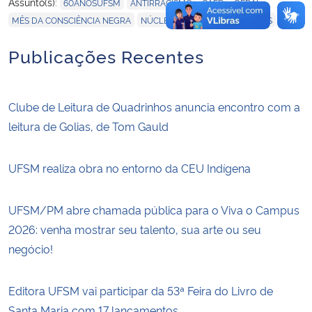
,
,
,
,
Assunto(s):
60ANOSUFSM
ANTIRRACISMO
CAED
GERAL
,
MÊS DA CONSCIÊNCIA NEGRA
NÚCLEO DE AÇÕES AFIRMATIVAS
Publicações Recentes
Clube de Leitura de Quadrinhos anuncia encontro com a
leitura de Golias, de Tom Gauld
UFSM realiza obra no entorno da CEU Indígena
UFSM/PM abre chamada pública para o Viva o Campus
2026: venha mostrar seu talento, sua arte ou seu
negócio!
Editora UFSM vai participar da 53ª Feira do Livro de
Santa Maria com 17 lançamentos