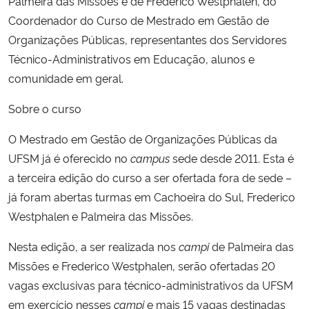
Palmeira das Missões e de Frederico Westphalen, do
Coordenador do Curso de Mestrado em Gestão de
Secretaria-Geral
Organizações Públicas, representantes dos Servidores
Técnico-Administrativos em Educação, alunos e
Secretaria de Governo
comunidade em geral.
Gabinete de Segurança Institucional
Sobre o curso
O Mestrado em Gestão de Organizações Públicas da
Advocacia-Geral da União
UFSM já é oferecido no
campus
sede desde 2011. Esta é
a terceira edição do curso a ser ofertada fora de sede –
Banco Central do Brasil
já foram abertas turmas em Cachoeira do Sul, Frederico
Westphalen e Palmeira das Missões.
Planalto
Nesta edição, a ser realizada nos
campi
de Palmeira das
Missões e Frederico Westphalen, serão ofertadas 20
vagas exclusivas para técnico-administrativos da UFSM
em exercício nesses
campi
e mais 15 vagas destinadas