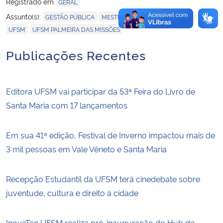
Registrado em
GERAL
,
,
,
Assunto(s):
GESTÃO PÚBLICA
MESTRADO
PÓS-GRADUAÇÃO
,
UFSM
UFSM PALMEIRA DAS MISSÕES
Publicações Recentes
Editora UFSM vai participar da 53ª Feira do Livro de
Santa Maria com 17 lançamentos
Em sua 41ª edição, Festival de Inverno impactou mais de
3 mil pessoas em Vale Vêneto e Santa Maria
Recepção Estudantil da UFSM terá cinedebate sobre
juventude, cultura e direito à cidade
InovaTec UFSM realiza pré-inauguração do Hub de