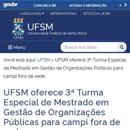
COMUNICA BR
ACESSO À INFORMAÇÃO
PARTI
Casa Civil
LANGUAGES
INTERNATIONAL
SÍTIOS DA UFSM
IR
PARA
UFSM
Ministério da Justiça e Segurança Pública
O
Universidade Federal de Santa Maria
CONTEÚDO
Ministério da Defesa
Buscar no nos Sítios
Busca
Busca:
Menu Principal do Sítio
Menu
Busc
Ministério das Relações Exteriores
Você está aqui:
UFSM
>
UFSM oferece 3ª Turma Especial
de Mestrado em Gestão de Organizações Públicas para
Ministério da Economia
campi fora de sede
UFSM oferece 3ª Turma
Ministério da Infraestrutura
Início do conteúdo
Especial de Mestrado em
Ministério da Agricultura, Pecuária e Abastecimento
Gestão de Organizações
Públicas para campi fora de
Ministério da Educação