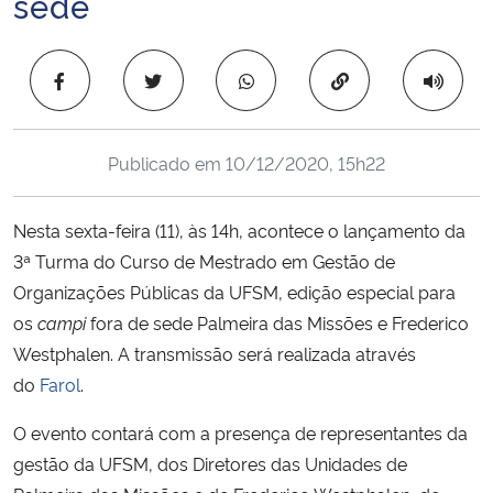
sede
Ministério da Cidadania
Copiar para área 
Ministério da Saúde
Ministério de Minas e Energia
Publicado em
10/12/2020, 15h22
Ministério da Ciência, Tecnologia, Inovações e Comunicações
Nesta sexta-feira (11), às 14h, acontece o lançamento da
Ministério do Meio Ambiente
3ª Turma do Curso de Mestrado em Gestão de
Organizações Públicas da UFSM, edição especial para
Ministério do Turismo
os
campi
fora de sede Palmeira das Missões e Frederico
Westphalen. A transmissão será realizada através
Ministério do Desenvolvimento Regional
do
Farol
.
Controladoria-Geral da União
O evento contará com a presença de representantes da
gestão da UFSM, dos Diretores das Unidades de
Ministério da Mulher, da Família e dos Direitos Humanos