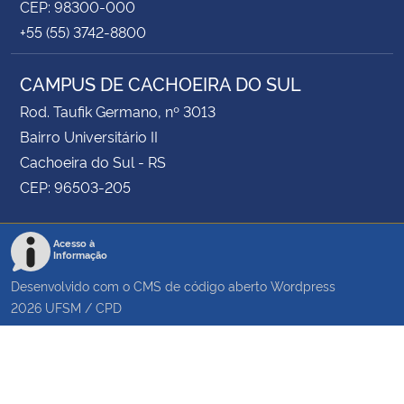
CEP: 98300-000
+55 (55) 3742-8800
CAMPUS DE CACHOEIRA DO SUL
Rod. Taufik Germano, nº 3013
Bairro Universitário II
Cachoeira do Sul - RS
CEP: 96503-205
Acesso à
Informação
Desenvolvido com o CMS de código aberto
Wordpress
2026
UFSM
/
CPD