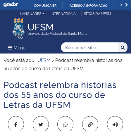
COMUNICA BR
ACESSO À INFORMAÇÃO
PARTI
Casa Civil
LANGUAGES
INTERNATIONAL
SÍTIOS DA UFSM
IR
PARA
UFSM
Ministério da Justiça e Segurança Pública
O
Universidade Federal de Santa Maria
CONTEÚDO
Ministério da Defesa
Buscar no nos Sítios
Busca
Busca:
Menu Principal do Sítio
Menu
Busc
Ministério das Relações Exteriores
Você está aqui:
UFSM
>
Podcast relembra histórias dos
55 anos do curso de Letras da UFSM
Ministério da Economia
Podcast relembra histórias
Início do conteúdo
Ministério da Infraestrutura
dos 55 anos do curso de
Letras da UFSM
Ministério da Agricultura, Pecuária e Abastecimento
Ministério da Educação
Copiar para área 