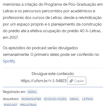
memórias a criação do Programa de Pós-Graduação em
Letras e os percursos percorridos por acadêmicos e
Secretaria-Geral
professores dos cursos de Letras, desde a reivindicação
por um espaço próprio e o planejamento da construção
Secretaria de Governo
do prédio até a efetiva ocupação do prédio 40 A-Letras,
Gabinete de Segurança Institucional
em 2017.
Os episódios do podcast serão divulgados
Advocacia-Geral da União
semanalmente. O primeiro deles pode ser conferido no
Spotify
.
Banco Central do Brasil
Divulgue este conteúdo:
Planalto
https://ufsm.br/r-1-54823
Copiar
para área de trans
Registrado em
GERAL
,
,
,
,
Assunto(s):
60ANOSUFSM
ECOS DO VOZES
GERAL
LETRAS
,
PODCAST
PPGLETRAS