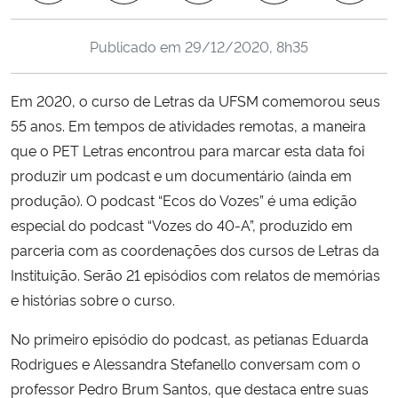
Ministério da Cidadania
Publicado em
29/12/2020, 8h35
Ministério da Saúde
Em 2020, o curso de Letras da UFSM comemorou seus
Ministério de Minas e Energia
55 anos. Em tempos de atividades remotas, a maneira
que o PET Letras encontrou para marcar esta data foi
Ministério da Ciência, Tecnologia, Inovações e Comunicações
produzir um podcast e um documentário (ainda em
produção). O podcast “Ecos do Vozes” é uma edição
Ministério do Meio Ambiente
especial do podcast “Vozes do 40-A”, produzido em
parceria com as coordenações dos cursos de Letras da
Ministério do Turismo
Instituição. Serão 21 episódios com relatos de memórias
e histórias sobre o curso.
Ministério do Desenvolvimento Regional
No primeiro episódio do podcast, as petianas Eduarda
Controladoria-Geral da União
Rodrigues e Alessandra Stefanello conversam com o
professor Pedro Brum Santos, que destaca entre suas
Ministério da Mulher, da Família e dos Direitos Humanos