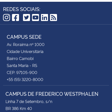
REDES SOCIAIS:
TikTok
Instagram
Facebook
Twitter
YouTube
LinkedIn
RSS
CAMPUS SEDE
Av. Roraima nº 1000
Cidade Universitária
Bairro Camobi
Santa Maria - RS
CEP: 97105-900
+55 (55) 3220-8000
CAMPUS DE FREDERICO WESTPHALEN
Linha 7 de Setembro, s/n
BR 386 Km 40