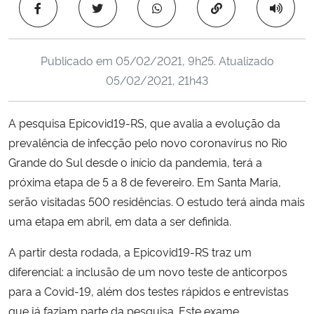
Copiar para área 
Ministério da Cidadania
Ministério da Saúde
Publicado em
05/02/2021, 9h25
. Atualizado
05/02/2021, 21h43
Ministério de Minas e Energia
A pesquisa Epicovid19-RS, que avalia a evolução da
Ministério da Ciência, Tecnologia, Inovações e Comunicações
prevalência de infecção pelo novo coronavírus no Rio
Grande do Sul desde o início da pandemia, terá a
Ministério do Meio Ambiente
próxima etapa de 5 a 8 de fevereiro. Em Santa Maria,
Ministério do Turismo
serão visitadas 500 residências.
O estudo terá ainda mais
uma etapa em abril, em data a ser definida.
Ministério do Desenvolvimento Regional
A partir desta rodada, a Epicovid19-RS traz um
diferencial: a inclusão de um novo teste de anticorpos
Controladoria-Geral da União
para a Covid-19, além dos testes rápidos e entrevistas
que já faziam parte da pesquisa. Este exame
Ministério da Mulher, da Família e dos Direitos Humanos