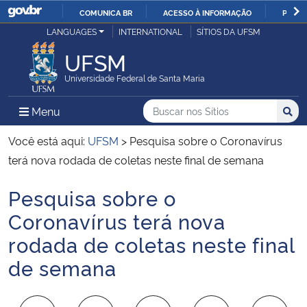
COMUNICA BR
ACESSO À INFORMAÇÃO
PARTI
Casa Civil
LANGUAGES
INTERNATIONAL
SÍTIOS DA UFSM
IR
PARA
UFSM
Ministério da Justiça e Segurança Pública
O
Universidade Federal de Santa Maria
CONTEÚDO
Ministério da Defesa
Buscar no nos Sítios
Busca
Busca:
Menu Principal do Sítio
Menu
Busc
Ministério das Relações Exteriores
Você está aqui:
UFSM
>
Pesquisa sobre o Coronavírus
terá nova rodada de coletas neste final de semana
Ministério da Economia
Pesquisa sobre o
Início do conteúdo
Ministério da Infraestrutura
Coronavírus terá nova
rodada de coletas neste final
Ministério da Agricultura, Pecuária e Abastecimento
de semana
Ministério da Educação