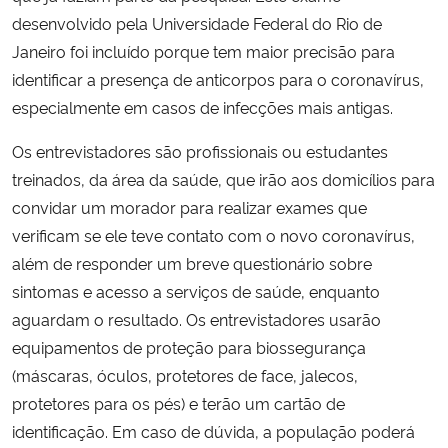
desenvolvido pela Universidade Federal do Rio de
Secretaria-Geral
Janeiro foi incluído porque tem maior precisão para
identificar a presença de anticorpos para o coronavírus,
Secretaria de Governo
especialmente em casos de infecções mais antigas.
Os entrevistadores são profissionais ou estudantes
Gabinete de Segurança Institucional
treinados, da área da saúde, que irão aos domicílios para
convidar um morador para realizar exames que
Advocacia-Geral da União
verificam se ele teve contato com o novo coronavírus,
Banco Central do Brasil
além de responder um breve questionário sobre
sintomas e acesso a serviços de saúde, enquanto
Planalto
aguardam o resultado. Os entrevistadores usarão
equipamentos de proteção para biossegurança
(máscaras, óculos, protetores de face, jalecos,
protetores para os pés) e terão um cartão de
identificação. Em caso de dúvida, a população poderá