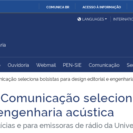
COMUNICA BR
ACESSO À INFORMAÇÃO
Ministério da Defesa
Ministério das Relações
Mini
IR
LANGUAGES
INTERNATI
Exteriores
PARA
O
Ministério da Cidadania
Ministério da Saúde
Mini
CONTEÚDO
ria
o
Ouvidoria
Webmail
PEN-SIE
Comunicação
Se
Ministério do
Controladoria-Geral da
Mini
Desenvolvimento Regional
União
Famí
ação seleciona bolsistas para design editorial e engenhari
Hum
Comunicação seleciona
Advocacia-Geral da União
Banco Central do Brasil
Plan
 engenharia acústica
ícias e para emissoras de rádio da Univ