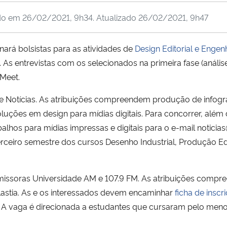
do em
26/02/2021, 9h34
. Atualizado
26/02/2021, 9h47
ará bolsistas para as atividades de
Design Editorial e Engen
. As entrevistas com os selecionados na primeira fase (análi
 Meet.
e Notícias. As atribuições compreendem produção de infografi
oluções em design para mídias digitais. Para concorrer, além
lhos para mídias impressas e digitais para o e-mail notici
eiro semestre dos cursos Desenho Industrial, Produção Edi
emissoras Universidade AM e 107.9 FM. As atribuições comp
lastia. As e os interessados devem encaminhar
ficha de inscr
 A vaga é direcionada a estudantes que cursaram pelo men