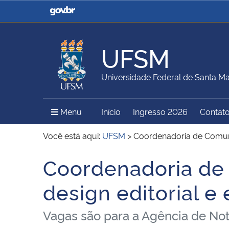
Casa Civil
Ministério da Justiça e
Segurança Pública
UFSM
Ministério da Agricultura,
Ministério da Educação
Universidade Federal de Santa Ma
Pecuária e Abastecimento
Menu Principal do Sítio
Menu
Início
Ingresso 2026
Contat
Ministério do Meio Ambiente
Ministério do Turismo
Você está aqui:
UFSM
>
Coordenadoria de Comunic
Coordenadoria de 
Início do conteúdo
Secretaria de Governo
Gabinete de Segurança
design editorial e
Institucional
Vagas são para a Agência de Not