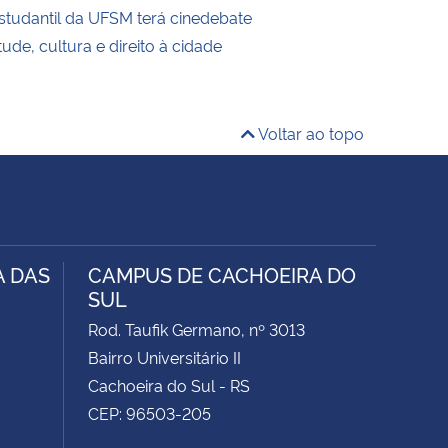
tudantil da UFSM terá cinedebate
ude, cultura e direito à cidade
Voltar ao topo
A DAS
CAMPUS DE CACHOEIRA DO
SUL
Rod. Taufik Germano, nº 3013
Bairro Universitário II
Cachoeira do Sul - RS
CEP: 96503-205