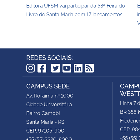
Editora UFSM vai participar da 53ª Feira do
E
Livro de Santa Maria com 17 lançamentos
i
V
REDES SOCIAIS:
TikTok
Instagram
Facebook
Twitter
YouTube
LinkedIn
RSS
CAMPUS SEDE
CAMPU
WEST
Av. Roraima nº 1000
Linha 7 
Cidade Universitária
BR 386 
Bairro Camobi
Frederic
Santa Maria - RS
CEP: 98
CEP: 97105-900
+55 (55)
+55 (55) 3220-8000