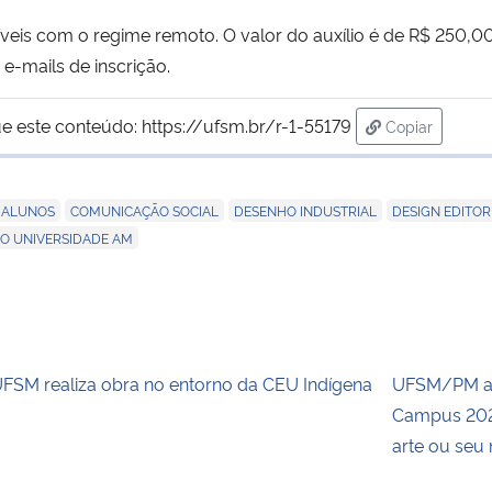
eis com o regime remoto. O valor do auxílio é de R$ 250,0
e-mails de inscrição.
e este conteúdo:
https://ufsm.br/r-1-55179
Copiar
para área de
,
,
,
 ALUNOS
COMUNICAÇÃO SOCIAL
DESENHO INDUSTRIAL
DESIGN EDITOR
IO UNIVERSIDADE AM
FSM realiza obra no entorno da CEU Indígena
UFSM/PM ab
Campus 2026
arte ou seu