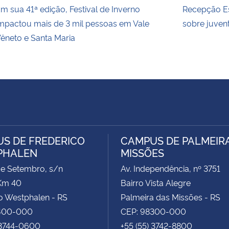
m sua 41ª edição, Festival de Inverno
Recepção Es
mpactou mais de 3 mil pessoas em Vale
sobre juvent
êneto e Santa Maria
S DE FREDERICO
CAMPUS DE PALMEIR
PHALEN
MISSÕES
de Setembro, s/n
Av. Independência, nº 3751
Km 40
Bairro Vista Alegre
o Westphalen - RS
Palmeira das Missões - RS
400-000
CEP: 98300-000
 3744-0600
+55 (55) 3742-8800