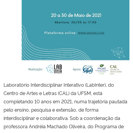
Secretaria-Geral
Secretaria de Governo
Gabinete de Segurança Institucional
Advocacia-Geral da União
Banco Central do Brasil
Laboratório Interdisciplinar Interativo (LabInter), do
Centro de Artes e Letras (CAL) da UFSM, está
Planalto
completando
10 anos em 2021, numa trajetória pautada
pelo ensino, pesquisa e extensão, de forma
interdisciplinar e colaborativa. Sob a coordenação da
professora Andréia Machado Oliveira, do Programa de