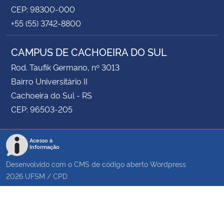
CEP: 98300-000
+55 (55) 3742-8800
CAMPUS DE CACHOEIRA DO SUL
Rod. Taufik Germano, nº 3013
Bairro Universitário II
Cachoeira do Sul - RS
CEP: 96503-205
Acesso à
Informação
Desenvolvido com o CMS de código aberto
Wordpress
2026
UFSM
/
CPD