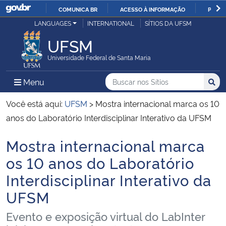
COMUNICA BR
ACESSO À INFORMAÇÃO
PARTI
Casa Civil
LANGUAGES
INTERNATIONAL
SÍTIOS DA UFSM
IR
PARA
UFSM
Ministério da Justiça e Segurança Pública
O
Universidade Federal de Santa Maria
CONTEÚDO
Ministério da Defesa
Buscar no nos Sítios
Busca
Busca:
Menu Principal do Sítio
Menu
Busc
Ministério das Relações Exteriores
Você está aqui:
UFSM
>
Mostra internacional marca os 10
anos do Laboratório Interdisciplinar Interativo da UFSM
Ministério da Economia
Mostra internacional marca
Início do conteúdo
Ministério da Infraestrutura
os 10 anos do Laboratório
Interdisciplinar Interativo da
Ministério da Agricultura, Pecuária e Abastecimento
UFSM
Ministério da Educação
Evento e exposição virtual do LabInter