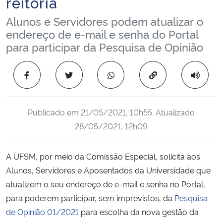
reitoria
Ministério da Cidadania
Alunos e Servidores podem atualizar o
endereço de e-mail e senha do Portal
Ministério da Saúde
para participar da Pesquisa de Opinião
Ministério de Minas e Energia
Copiar para área 
Ministério da Ciência, Tecnologia, Inovações e Comunicações
Publicado em
21/05/2021, 10h55
. Atualizado
Ministério do Meio Ambiente
28/05/2021, 12h09
Ministério do Turismo
A UFSM, por meio da Comissão Especial, solicita aos
Ministério do Desenvolvimento Regional
Alunos, Servidores e Aposentados da Universidade que
atualizem o seu endereço de e-mail e senha no Portal,
Controladoria-Geral da União
para poderem participar, sem imprevistos, da
Pesquisa
de Opinião 01/2021
para escolha da nova gestão da
Ministério da Mulher, da Família e dos Direitos Humanos