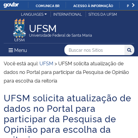
COMUNICA BR
ACESSO À INFORMAÇÃO
PARTI
Casa Civil
LANGUAGES
INTERNATIONAL
SÍTIOS DA UFSM
IR
PARA
UFSM
Ministério da Justiça e Segurança Pública
O
Universidade Federal de Santa Maria
CONTEÚDO
Ministério da Defesa
Buscar no nos Sítios
Busca
Busca:
Menu Principal do Sítio
Menu
Busc
Ministério das Relações Exteriores
Você está aqui:
UFSM
>
UFSM solicita atualização de
dados no Portal para participar da Pesquisa de Opinião
Ministério da Economia
para escolha da reitoria
UFSM solicita atualização de
Ministério da Infraestrutura
Início do conteúdo
dados no Portal para
Ministério da Agricultura, Pecuária e Abastecimento
participar da Pesquisa de
Opinião para escolha da
Ministério da Educação