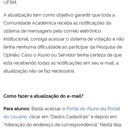
UFSM.
Secretaria-Geral
A atualização tem como objetivo garantir que toda a
Comunidade Acadêmica receba as notificações do
Secretaria de Governo
sistema de mensagens pelo correio eletrônico
institucional, consiga acessar o sistema de votação e não
Gabinete de Segurança Institucional
tenha nenhuma dificuldade ao participar da Pesquisa de
Opinião. Caso o Aluno ou Servidor tenha certeza de que
Advocacia-Geral da União
está recebendo todas as notificações em seu e-mail, a
atualização não se faz necessária.
Banco Central do Brasil
Planalto
Como fazer a atualização do e-mail?
Para alunos:
Basta acessar o
Portal do Aluno
ou
Portal
do Usuário
, clicar em
“Dados Cadastrais”
e depois em
“Alteração do endereço de correspondência”
. Nesta tela,