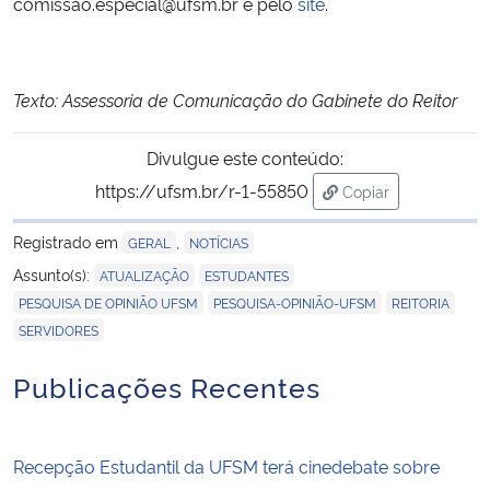
comissao.especial@ufsm.br e pelo
site
.
Texto: Assessoria de Comunicação do Gabinete do Reitor
Divulgue este conteúdo:
https://ufsm.br/r-1-55850
Copiar
para área de trans
Registrado em
,
GERAL
NOTÍCIAS
,
,
Assunto(s):
ATUALIZAÇÃO
ESTUDANTES
,
,
,
PESQUISA DE OPINIÃO UFSM
PESQUISA-OPINIÃO-UFSM
REITORIA
SERVIDORES
Publicações Recentes
Recepção Estudantil da UFSM terá cinedebate sobre