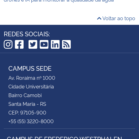
Voltar ao topo
REDES SOCIAIS:
TikTok
Instagram
Facebook
Twitter
YouTube
LinkedIn
RSS
CAMPUS SEDE
Av. Roraima nº 1000
Cidade Universitária
Bairro Camobi
Santa Maria - RS
CEP: 97105-900
+55 (55) 3220-8000
CAMPUS DE FREDERICO WESTPHALEN