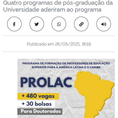
Quatro programas de pós-graduação da
Ministério da Cidadania
Universidade aderiram ao programa
Ministério da Saúde
Copiar para área 
Ministério de Minas e Energia
Publicado em
26/05/2021, 8h16
Ministério da Ciência, Tecnologia, Inovações e Comunicações
Ministério do Meio Ambiente
Ministério do Turismo
Ministério do Desenvolvimento Regional
Controladoria-Geral da União
Ministério da Mulher, da Família e dos Direitos Humanos