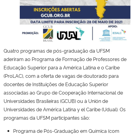
Secretaria-Geral
Secretaria de Governo
Gabinete de Segurança Institucional
Quatro programas de pós-graduação da UFSM
aderiram ao Programa de Formação de Professores de
Advocacia-Geral da União
Educação Superior para a América Latina e o Caribe
(ProLAC), com a oferta de vagas de doutorado para
Banco Central do Brasil
docentes de Instituições de Educação Superior
associadas ao Grupo de Cooperação Internacional de
Planalto
Universidades Brasileiras (GCUB) ou à Unión de
Universidades de América Latina y el Caribe (Udual)
.
Os
programas da UFSM participantes são:
Programa de Pós-Graduação em Química (com