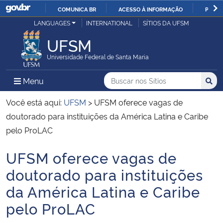
COMUNICA BR
ACESSO À INFORMAÇÃO
PARTI
Casa Civil
LANGUAGES
INTERNATIONAL
SÍTIOS DA UFSM
IR
PARA
UFSM
Ministério da Justiça e Segurança Pública
O
Universidade Federal de Santa Maria
CONTEÚDO
Ministério da Defesa
Buscar no nos Sítios
Busca
Busca:
Menu Principal do Sítio
Menu
Busc
Ministério das Relações Exteriores
Você está aqui:
UFSM
>
UFSM oferece vagas de
doutorado para instituições da América Latina e Caribe
Ministério da Economia
pelo ProLAC
UFSM oferece vagas de
Ministério da Infraestrutura
Início do conteúdo
doutorado para instituições
Ministério da Agricultura, Pecuária e Abastecimento
da América Latina e Caribe
pelo ProLAC
Ministério da Educação