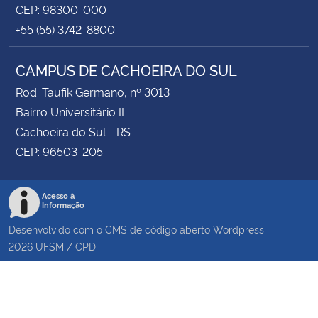
CEP: 98300-000
+55 (55) 3742-8800
CAMPUS DE CACHOEIRA DO SUL
Rod. Taufik Germano, nº 3013
Bairro Universitário II
Cachoeira do Sul - RS
CEP: 96503-205
Acesso à
Informação
Desenvolvido com o CMS de código aberto
Wordpress
2026
UFSM
/
CPD