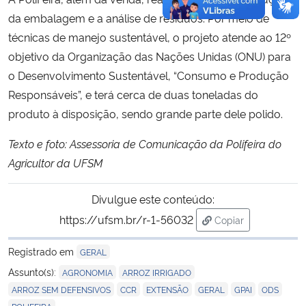
da embalagem e a análise de resíduos. Por meio de
técnicas de manejo sustentável, o projeto atende ao 12º
objetivo da Organização das Nações Unidas (ONU) para
o Desenvolvimento Sustentável, “Consumo e Produção
Responsáveis”, e terá cerca de duas toneladas do
produto à disposição, sendo grande parte dele polido.
Texto e foto: Assessoria de Comunicação da
Polifeira do
Agricultor da UFSM
Divulgue este conteúdo:
https://ufsm.br/r-1-56032
Copiar
para área de trans
Registrado em
GERAL
,
,
Assunto(s):
AGRONOMIA
ARROZ IRRIGADO
,
,
,
,
,
,
ARROZ SEM DEFENSIVOS
CCR
EXTENSÃO
GERAL
GPAI
ODS