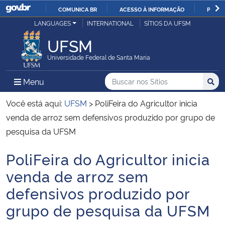
COMUNICA BR
ACESSO À INFORMAÇÃO
PARTI
Casa Civil
LANGUAGES
INTERNATIONAL
SÍTIOS DA UFSM
IR
PARA
UFSM
Ministério da Justiça e Segurança Pública
O
Universidade Federal de Santa Maria
CONTEÚDO
Ministério da Defesa
Buscar no nos Sítios
Busca
Busca:
Menu Principal do Sítio
Menu
Busc
Ministério das Relações Exteriores
Você está aqui:
UFSM
>
PoliFeira do Agricultor inicia
venda de arroz sem defensivos produzido por grupo de
Ministério da Economia
pesquisa da UFSM
PoliFeira do Agricultor inicia
Ministério da Infraestrutura
Início do conteúdo
venda de arroz sem
Ministério da Agricultura, Pecuária e Abastecimento
defensivos produzido por
grupo de pesquisa da UFSM
Ministério da Educação