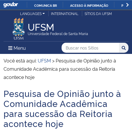
COMUNICA BR
ACESSO À INFORMAÇÃO
PARTI
Casa Civil
LANGUAGES
INTERNATIONAL
SÍTIOS DA UFSM
IR
PARA
UFSM
Ministério da Justiça e Segurança Pública
O
Universidade Federal de Santa Maria
CONTEÚDO
Ministério da Defesa
Buscar no nos Sítios
Busca
Busca:
Menu Principal do Sítio
Menu
Busc
Ministério das Relações Exteriores
Você está aqui:
UFSM
>
Pesquisa de Opinião junto à
Comunidade Acadêmica para sucessão da Reitoria
Ministério da Economia
acontece hoje
Pesquisa de Opinião junto à
Ministério da Infraestrutura
Início do conteúdo
Comunidade Acadêmica
Ministério da Agricultura, Pecuária e Abastecimento
para sucessão da Reitoria
acontece hoje
Ministério da Educação