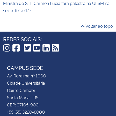
Ministra do STF Cármen Lúcia fará palestra na UFSM na
sexta-feira (14)
Voltar ao topo
REDES SOCIAIS:
TikTok
Instagram
Facebook
Twitter
YouTube
LinkedIn
RSS
CAMPUS SEDE
Av. Roraima nº 1000
Cidade Universitária
Bairro Camobi
Santa Maria - RS
CEP: 97105-900
+55 (55) 3220-8000