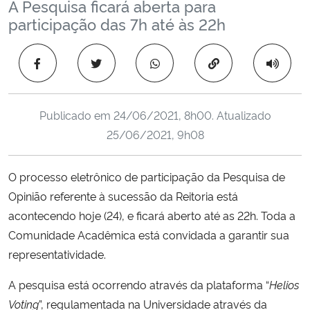
A Pesquisa ficará aberta para
Ministério da Cidadania
participação das 7h até às 22h
Ministério da Saúde
Copiar para área 
Ministério de Minas e Energia
Publicado em
24/06/2021, 8h00
. Atualizado
Ministério da Ciência, Tecnologia, Inovações e Comunicações
25/06/2021, 9h08
Ministério do Meio Ambiente
O processo eletrônico de participação da
Pesquisa de
Opinião referente à sucessão da Reitoria está
Ministério do Turismo
acontecendo hoje (24), e ficará aberto até as 22h. Toda a
Ministério do Desenvolvimento Regional
Comunidade Acadêmica está convidada a garantir sua
representatividade.
Controladoria-Geral da União
A pesquisa está ocorrendo através da plataforma “
Helios
Voting
”, regulamentada na Universidade através da
Ministério da Mulher, da Família e dos Direitos Humanos