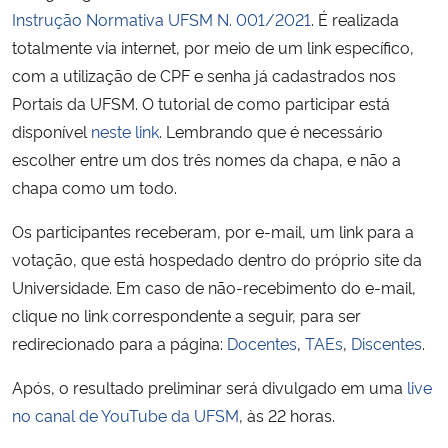
Instrução Normativa UFSM N. 001/2021
.
É realizada
totalmente via internet, por meio de um link específico,
Secretaria-Geral
com a utilização de CPF e senha já cadastrados nos
Secretaria de Governo
Portais da UFSM. O tutorial de como participar está
disponível
neste link
. Lembrando que é necessário
Gabinete de Segurança Institucional
escolher entre um dos três nomes da chapa, e não a
chapa como um todo.
Advocacia-Geral da União
Os participantes receberam, por e-mail, um link para a
votação, que está hospedado dentro do próprio site da
Banco Central do Brasil
Universidade. Em caso de não-recebimento do e-mail,
Planalto
clique no link correspondente a seguir,
para ser
redirecionado para a página:
Docentes
,
TAEs
,
Discentes
.
Após, o resultado preliminar será divulgado em uma
live
no canal de YouTube da UFSM
, às 22 horas.