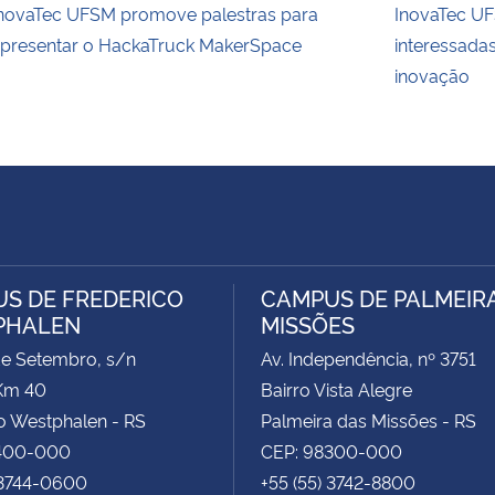
novaTec UFSM promove palestras para
InovaTec UFS
presentar o HackaTruck MakerSpace
interessada
inovação
S DE FREDERICO
CAMPUS DE PALMEIR
PHALEN
MISSÕES
de Setembro, s/n
Av. Independência, nº 3751
Km 40
Bairro Vista Alegre
o Westphalen - RS
Palmeira das Missões - RS
400-000
CEP: 98300-000
 3744-0600
+55 (55) 3742-8800