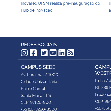
InovaTec UFSM realiza pré-inauguração do
I
Hub de Inovação
a
REDES SOCIAIS:
TikTok
Instagram
Facebook
Twitter
YouTube
LinkedIn
RSS
CAMPUS SEDE
CAMPU
WEST
Av. Roraima nº 1000
Linha 7 
Cidade Universitária
BR 386 
Bairro Camobi
Frederic
Santa Maria - RS
CEP: 98
CEP: 97105-900
+55 (55)
+55 (55) 3220-8000