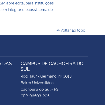
M abre edital para instituições
s em integrar o ecossistema de
Voltar ao topo
A DAS
CAMPUS DE CACHOEIRA DO
SUL
Rod. Taufik Germano, nº 3013
Bairro Universitário II
Cachoeira do Sul - RS
CEP: 96503-205