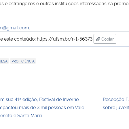
iros e estrangeiros e outras instituições interessadas na pro
sm@gmail.com
.
e este conteúdo:
https://ufsm.br/r-1-56373
Copiar
para área de
,
UESA
PROFICIÊNCIA
m sua 41ª edição, Festival de Inverno
Recepção Es
mpactou mais de 3 mil pessoas em Vale
sobre juvent
êneto e Santa Maria