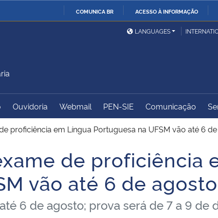
COMUNICA BR
ACESSO À INFORMAÇÃO
Ministério da Defesa
Ministério das Relações
Mini
IR
LANGUAGES
INTERNATI
Exteriores
PARA
O
Ministério da Cidadania
Ministério da Saúde
Mini
CONTEÚDO
ria
o
Ouvidoria
Webmail
PEN-SIE
Comunicação
Se
Ministério do
Controladoria-Geral da
Mini
Desenvolvimento Regional
União
Famí
 de proficiência em Língua Portuguesa na UFSM vão até 6 de
Hum
 exame de proficiência
Advocacia-Geral da União
Banco Central do Brasil
Plan
M vão até 6 de agosto
 até 6 de agosto; prova será de 7 a 9 d