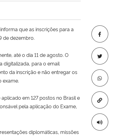
nforma que as inscrições para a
 9 de dezembro.
nte, até o dia 11 de agosto. O
digitalizada, para o email
ento da inscrição e não entregar os
 o exame.
 aplicado em 127 postos no Brasil e
Copiar para áre
sponsável pela aplicação do Exame,
presentações diplomáticas, missões