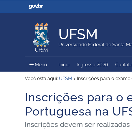
Casa Civil
Ministério da Justiça e
Segurança Pública
UFSM
Ministério da Agricultura,
Ministério da Educação
Universidade Federal de Santa Ma
Pecuária e Abastecimento
Menu Principal do Sítio
Menu
Início
Ingresso 2026
Contat
Ministério do Meio Ambiente
Ministério do Turismo
Você está aqui:
UFSM
>
Inscrições para o exame
Inscrições para o
Início do conteúdo
Secretaria de Governo
Gabinete de Segurança
Portuguesa na UFS
Institucional
Inscrições devem ser realizadas