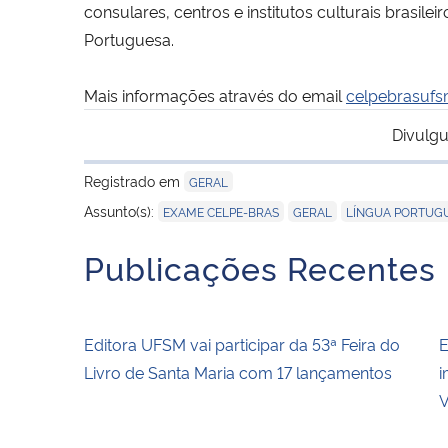
consulares, centros e institutos culturais brasile
Portuguesa.
Mais informações através do email
celpebrasuf
Divulgu
Registrado em
GERAL
,
,
Assunto(s):
EXAME CELPE-BRAS
GERAL
LÍNGUA PORTUG
Publicações Recentes
Editora UFSM vai participar da 53ª Feira do
E
Livro de Santa Maria com 17 lançamentos
i
V