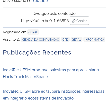
universidade no
Youtube
.
Secretaria-Geral
Divulgue este conteúdo:
https://ufsm.br/r-1-56896
Copiar
Secretaria de Governo
para área de trans
Registrado em
GERAL
Gabinete de Segurança Institucional
,
,
,
Assunto(s):
CIÊNCIA DA COMPUTAÇÃO
CPD
GERAL
INFORMÁTICA
Publicações Recentes
Advocacia-Geral da União
Banco Central do Brasil
InovaTec UFSM promove palestras para apresentar o
Planalto
HackaTruck MakerSpace
InovaTec UFSM abre edital para instituições interessadas
em integrar o ecossistema de inovação