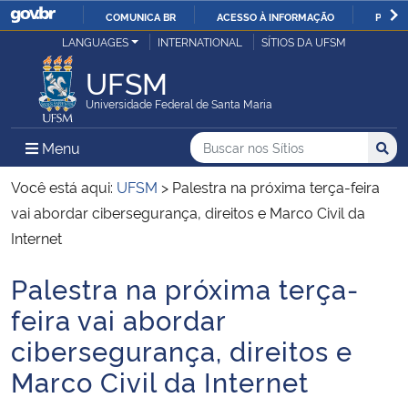
COMUNICA BR
ACESSO À INFORMAÇÃO
PARTI
Casa Civil
LANGUAGES
INTERNATIONAL
SÍTIOS DA UFSM
IR
PARA
UFSM
Ministério da Justiça e Segurança Pública
O
Universidade Federal de Santa Maria
CONTEÚDO
Ministério da Defesa
Buscar no nos Sítios
Busca
Busca:
Menu Principal do Sítio
Menu
Busc
Ministério das Relações Exteriores
Você está aqui:
UFSM
>
Palestra na próxima terça-feira
vai abordar cibersegurança, direitos e Marco Civil da
Ministério da Economia
Internet
Palestra na próxima terça-
Ministério da Infraestrutura
Início do conteúdo
feira vai abordar
Ministério da Agricultura, Pecuária e Abastecimento
cibersegurança, direitos e
Marco Civil da Internet
Ministério da Educação