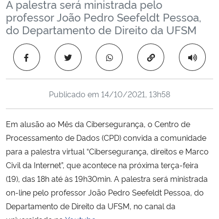
A palestra será ministrada pelo
Ministério da Cidadania
professor João Pedro Seefeldt Pessoa,
do Departamento de Direito da UFSM
Ministério da Saúde
Copiar para área 
Ministério de Minas e Energia
Ministério da Ciência, Tecnologia, Inovações e Comunicações
Publicado em
14/10/2021, 13h58
Ministério do Meio Ambiente
Em alusão ao Mês da Cibersegurança, o Centro de
Processamento de Dados (CPD) convida a comunidade
Ministério do Turismo
para a palestra virtual “Cibersegurança, direitos e Marco
Civil da Internet”, que acontece na próxima terça-feira
Ministério do Desenvolvimento Regional
(19), das 18h até às 19h30min. A palestra será ministrada
Controladoria-Geral da União
on-line pelo professor João Pedro Seefeldt Pessoa, do
Departamento de Direito da UFSM, no canal da
Ministério da Mulher, da Família e dos Direitos Humanos