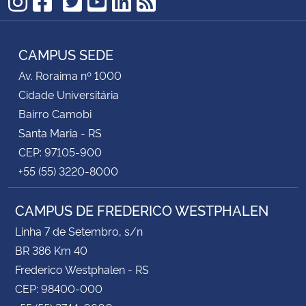
TikTok
Instagram
Facebook
Twitter
YouTube
LinkedIn
RSS
CAMPUS SEDE
Av. Roraima nº 1000
Cidade Universitária
Bairro Camobi
Santa Maria - RS
CEP: 97105-900
+55 (55) 3220-8000
CAMPUS DE FREDERICO WESTPHALEN
Linha 7 de Setembro, s/n
BR 386 Km 40
Frederico Westphalen - RS
CEP: 98400-000