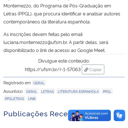
Montemezzo, do Programa de Pós-Graduação em
Letras (PPGL), que procura identificar e analisar autores
contemporâneos da literatura espanhola.
As inscrições devem feitas pelo email
luciana.montemezzo@ufsm.br. A partir delas, será
disponibilizado o link de acesso ao Google Meet.
Divulgue este conteúdo:
https://ufsm.br/r-1-57063
Copiar
para área de trans
Registrado em
GERAL
,
,
,
,
Assunto(s):
GERAL
LETRAS
LITERATURA ESPANHOLA
PPGL
,
PPGLETRAS
UNB
Publicações Recentes