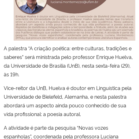
Secretaria-Geral
Secretaria de Governo
Gabinete de Segurança Institucional
A palestra “A criação poética: entre culturas, tradições e
saberes” será ministrada pelo professor Enrique Huelva,
Advocacia-Geral da União
da Universidade de Brasília (UnB), nesta sexta-feira (29),
às 19h.
Banco Central do Brasil
Vice-reitor da UnB, Huelva é doutor em Linguística pela
Universidade de Bielefeld, Alemanha, e nesta palestra
Planalto
abordará um aspecto ainda pouco conhecido de sua
vida profissional: a poesia autoral.
A atividade é parte da pesquisa “Novas vozes
espanholas”, coordenada pela professora Luciana