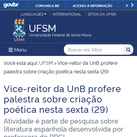
COMUNICA BR
ACESSO À INFORMAÇÃO
PARTI
Casa Civil
LANGUAGES
INTERNATIONAL
SÍTIOS DA UFSM
IR
PARA
UFSM
Ministério da Justiça e Segurança Pública
O
Universidade Federal de Santa Maria
CONTEÚDO
Ministério da Defesa
Buscar no nos Sítios
Busca
Busca:
Menu Principal do Sítio
Menu
Busc
Ministério das Relações Exteriores
Você está aqui:
UFSM
>
Vice-reitor da UnB profere
palestra sobre criação poética nesta sexta (29)
Ministério da Economia
Vice-reitor da UnB profere
Início do conteúdo
Ministério da Infraestrutura
palestra sobre criação
poética nesta sexta (29)
Ministério da Agricultura, Pecuária e Abastecimento
Atividade é parte de pesquisa sobre
Ministério da Educação
literatura espanhola desenvolvida por
professora do PPGL