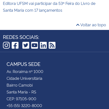
Editora UFSM vai participar da 53ª Feira do Livro de
Santa Maria com 17 lançamentos
Voltar ao topo
REDES SOCIAIS:
TikTok
Instagram
Facebook
Twitter
YouTube
LinkedIn
RSS
CAMPUS SEDE
Av. Roraima nº 1000
Cidade Universitária
Bairro Camobi
Santa Maria - RS
CEP: 97105-900
+55 (55) 3220-8000