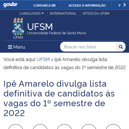
COMUNICA BR
ACESSO À INFORMAÇÃO
PARTI
Casa Civil
LANGUAGES
INTERNATIONAL
SÍTIOS DA UFSM
IR
PARA
UFSM
Ministério da Justiça e Segurança Pública
O
Universidade Federal de Santa Maria
CONTEÚDO
Ministério da Defesa
Buscar no nos Sítios
Busca
Busca:
Menu Principal do Sítio
Menu
Busc
Ministério das Relações Exteriores
Você está aqui:
UFSM
>
Ipê Amarelo divulga lista
definitiva de candidatos às vagas do 1º semestre de 2022
Ministério da Economia
Ipê Amarelo divulga lista
Início do conteúdo
Ministério da Infraestrutura
definitiva de candidatos às
vagas do 1º semestre de
Ministério da Agricultura, Pecuária e Abastecimento
2022
Ministério da Educação