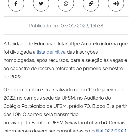
Copiar para área 
Ministério da Cidadania
Ministério da Saúde
Publicado em
07/01/2022, 15h38
Ministério de Minas e Energia
A Unidade de Educação Infantil Ipê Amarelo informa que
foi divulgada a
lista definitiva
das inscrições
Ministério da Ciência, Tecnologia, Inovações e Comunicações
homologadas, após recursos, para a seleção às vagas e
ao cadastro de reserva referente ao primeiro semestre
Ministério do Meio Ambiente
de 2022.
Ministério do Turismo
O sorteio público será realizado no dia 10 de janeiro de
2022, no campus sede da UFSM, no Auditório do
Ministério do Desenvolvimento Regional
Colégio Politécnico da UFSM, prédio 70, Bloco B, a partir
das 10h. O sorteio será transmitido
Controladoria-Geral da União
ao vivo pelo Farol da UFSM (www.farol.ufsm.br). Demais
informações devem ser consultadas no
Edital 022/2021
.
Ministério da Mulher, da Família e dos Direitos Humanos