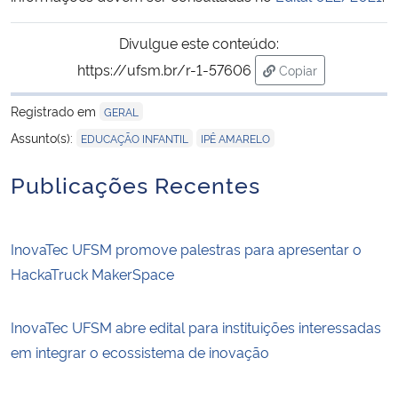
Divulgue este conteúdo:
Secretaria-Geral
https://ufsm.br/r-1-57606
Copiar
Secretaria de Governo
para área de trans
Registrado em
GERAL
Gabinete de Segurança Institucional
,
Assunto(s):
EDUCAÇÃO INFANTIL
IPÊ AMARELO
Publicações Recentes
Advocacia-Geral da União
Banco Central do Brasil
InovaTec UFSM promove palestras para apresentar o
HackaTruck MakerSpace
Planalto
InovaTec UFSM abre edital para instituições interessadas
em integrar o ecossistema de inovação