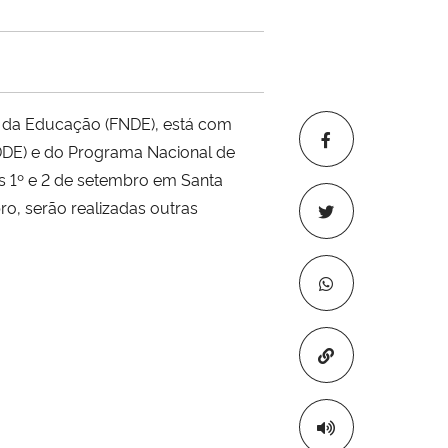
o da Educação (FNDE), está com
PDDE) e do Programa Nacional de
as 1º e 2 de setembro em Santa
ro, serão realizadas outras
Copiar para áre