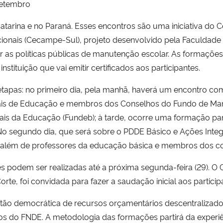
setembro
arina e no Paraná. Esses encontros são uma iniciativa do 
onais (Cecampe-Sul), projeto desenvolvido pela Faculdad
 as políticas públicas de manutenção escolar. As formações s
, instituição que vai emitir certificados aos participantes.
etapas: no primeiro dia, pela manhã, haverá um encontro com
duais de Educação e membros dos Conselhos do Fundo de M
nais da Educação (Fundeb); à tarde, ocorre uma formação p
No segundo dia, que será sobre o PDDE Básico e Ações Integ
, além de professores da educação básica e membros dos co
es podem ser realizadas até a próxima segunda-feira (29). 
rte, foi convidada para fazer a saudação inicial aos particip
estão democrática de recursos orçamentários descentralizad
cos do FNDE. A metodologia das formações partirá da experiê