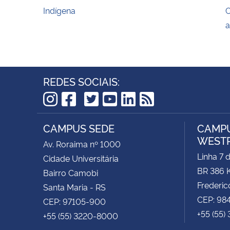
Indígena
C
a
REDES SOCIAIS:
TikTok
Instagram
Facebook
Twitter
YouTube
LinkedIn
RSS
CAMPUS SEDE
CAMPU
WEST
Av. Roraima nº 1000
Linha 7 
Cidade Universitária
BR 386 
Bairro Camobi
Frederic
Santa Maria - RS
CEP: 98
CEP: 97105-900
+55 (55)
+55 (55) 3220-8000