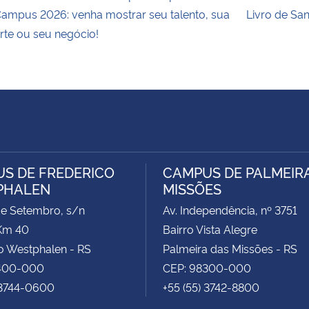
ampus 2026: venha mostrar seu talento, sua
Livro de Sa
rte ou seu negócio!
S DE FREDERICO
CAMPUS DE PALMEIR
PHALEN
MISSÕES
de Setembro, s/n
Av. Independência, nº 3751
Km 40
Bairro Vista Alegre
o Westphalen - RS
Palmeira das Missões - RS
400-000
CEP: 98300-000
 3744-0600
+55 (55) 3742-8800