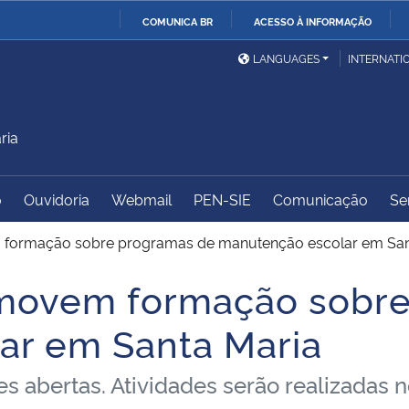
COMUNICA BR
ACESSO À INFORMAÇÃO
Ministério da Defesa
Ministério das Relações
Mini
IR
LANGUAGES
INTERNATI
Exteriores
PARA
O
Ministério da Cidadania
Ministério da Saúde
Mini
CONTEÚDO
ria
o
Ouvidoria
Webmail
PEN-SIE
Comunicação
Se
Ministério do
Controladoria-Geral da
Mini
Desenvolvimento Regional
União
Famí
formação sobre programas de manutenção escolar em San
Hum
movem formação sobre
Advocacia-Geral da União
Banco Central do Brasil
Plan
ar em Santa Maria
s abertas. Atividades serão realizadas n