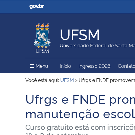
Casa Civil
Ministério da Justiça e
Segurança Pública
UFSM
Ministério da Agricultura,
Ministério da Educação
Universidade Federal de Santa Ma
Pecuária e Abastecimento
Menu Principal do Sítio
Menu
Início
Ingresso 2026
Contat
Ministério do Meio Ambiente
Ministério do Turismo
Você está aqui:
UFSM
>
Ufrgs e FNDE promovem 
Ufrgs e FNDE pro
Início do conteúdo
Secretaria de Governo
Gabinete de Segurança
manutenção escol
Institucional
Curso gratuito está com inscriçõe