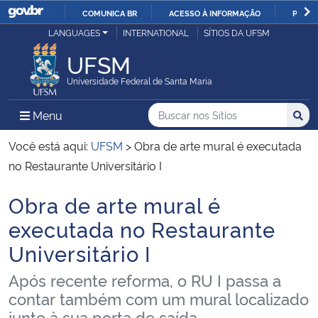
COMUNICA BR
ACESSO À INFORMAÇÃO
PARTI
Casa Civil
LANGUAGES
INTERNATIONAL
SÍTIOS DA UFSM
IR
PARA
UFSM
Ministério da Justiça e Segurança Pública
O
Universidade Federal de Santa Maria
CONTEÚDO
Ministério da Defesa
Buscar no nos Sítios
Busca
Busca:
Menu Principal do Sítio
Menu
Busc
Ministério das Relações Exteriores
Você está aqui:
UFSM
>
Obra de arte mural é executada
no Restaurante Universitário I
Ministério da Economia
Obra de arte mural é
Início do conteúdo
Ministério da Infraestrutura
executada no Restaurante
Universitário I
Ministério da Agricultura, Pecuária e Abastecimento
Após recente reforma, o RU I passa a
Ministério da Educação
contar também com um mural localizado
junto à sua porta de saída