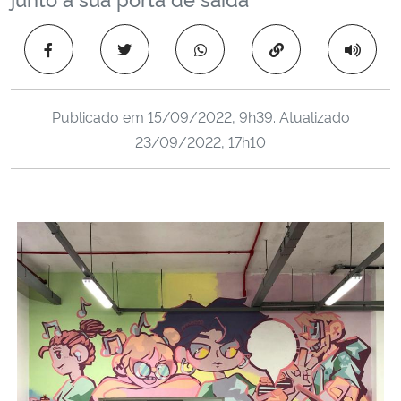
Ministério da Cidadania
Copiar para área 
Ministério da Saúde
Ministério de Minas e Energia
Publicado em
15/09/2022, 9h39
. Atualizado
23/09/2022, 17h10
Ministério da Ciência, Tecnologia, Inovações e Comunicações
Ministério do Meio Ambiente
Ministério do Turismo
Ministério do Desenvolvimento Regional
Controladoria-Geral da União
Ministério da Mulher, da Família e dos Direitos Humanos