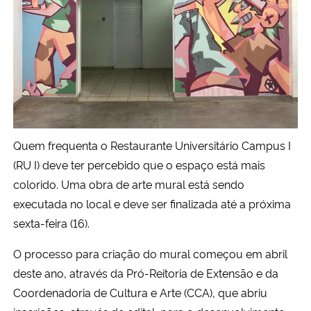
Secretaria-Geral
Secretaria de Governo
Gabinete de Segurança Institucional
Advocacia-Geral da União
Quem frequenta o Restaurante Universitário Campus I
(RU I) deve ter percebido que o espaço está mais
Banco Central do Brasil
colorido. Uma obra de arte mural está sendo
executada no local e deve ser finalizada até a próxima
Planalto
sexta-feira (16).
O processo para criação do mural começou em abril
deste ano, através da Pró-Reitoria de Extensão e da
Coordenadoria de Cultura e Arte (CCA), que abriu