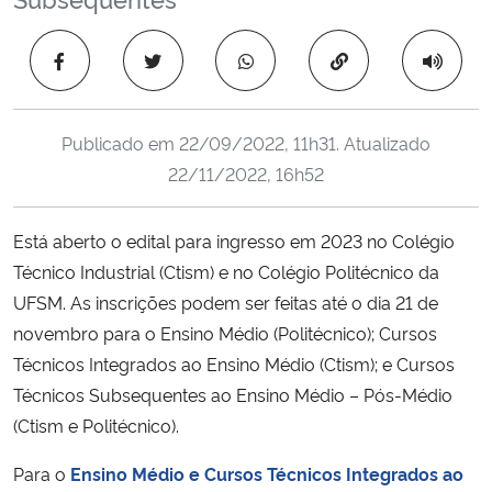
Ministério da Cidadania
Copiar para área 
Ministério da Saúde
Ministério de Minas e Energia
Publicado em
22/09/2022, 11h31
. Atualizado
22/11/2022, 16h52
Ministério da Ciência, Tecnologia, Inovações e Comunicações
Está aberto o edital para ingresso em 2023 no Colégio
Ministério do Meio Ambiente
Técnico Industrial (Ctism) e no Colégio Politécnico da
UFSM. As inscrições podem ser feitas até o dia 21 de
Ministério do Turismo
novembro para o Ensino Médio (Politécnico); Cursos
Técnicos Integrados ao Ensino Médio (Ctism); e C
ursos
Ministério do Desenvolvimento Regional
Técnicos Subsequentes ao Ensino Médio – Pós-Médio
(Ctism e Politécnico).
Controladoria-Geral da União
Para o
Ensino Médio e Cursos Técnicos Integrados ao
Ministério da Mulher, da Família e dos Direitos Humanos