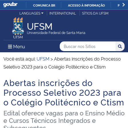
COMUNICA BR
ACESSO À INFORMAÇÃO
PARTI
Casa Civil
LANGUAGES
INTERNATIONAL
SÍTIOS DA UFSM
IR
PARA
UFSM
Ministério da Justiça e Segurança Pública
O
Universidade Federal de Santa Maria
CONTEÚDO
Ministério da Defesa
Buscar no nos Sítios
Busca
Busca:
Menu Principal do Sítio
Menu
Busc
Ministério das Relações Exteriores
Você está aqui:
UFSM
>
Abertas inscrições do Processo
Seletivo 2023 para o Colégio Politécnico e Ctism
Ministério da Economia
Abertas inscrições do
Início do conteúdo
Ministério da Infraestrutura
Processo Seletivo 2023 para
o Colégio Politécnico e Ctism
Ministério da Agricultura, Pecuária e Abastecimento
Edital oferece vagas para o Ensino Médio
Ministério da Educação
e Cursos Técnicos Integrados e
Subsequentes