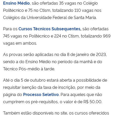
Ensino Médio
,
são ofertadas 35 vagas no Colégio
Politécnico e 75 no Ctism, totalizando 110 vagas nos
Secretaria-Geral
Colégios da Universidade Federal de Santa Maria.
Secretaria de Governo
Para os
Cursos Técnicos Subsequentes
,
são ofertadas
745 vagas no Politécnico e 224 no Ctism, totalizando 969
Gabinete de Segurança Institucional
vagas em ambos.
Advocacia-Geral da União
As provas serão aplicadas no dia 8 de janeiro de 2023,
sendo a do Ensino Médio no período da manhã e do
Banco Central do Brasil
Técnico Pós-médio à tarde.
Até o dia 5 de outubro estará aberta a possibilidade de
Planalto
requisitar isenção da taxa de inscrição, por meio da
página do
Processo Seletivo
. Para aqueles que não
cumprirem os pré-requisitos, o valor é de R$ 50,00.
Também estão disponíveis no site, os cursos oferecidos