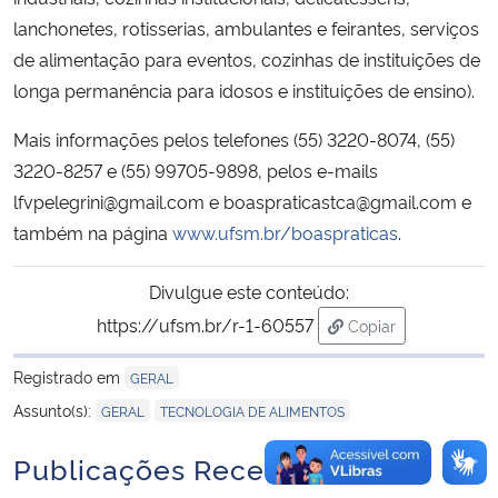
lanchonetes, rotisserias, ambulantes e feirantes, serviços
de alimentação para eventos, cozinhas de instituições de
longa permanência para idosos e instituições de ensino).
Mais informações pelos telefones (55) 3220-8074, (55)
3220-8257 e (55) 99705-9898, pelos e-mails
lfvpelegrini@gmail.com e boaspraticastca@gmail.com e
também na página
www.ufsm.br/boaspraticas
.
Divulgue este conteúdo:
https://ufsm.br/r-1-60557
Copiar
para área de trans
Registrado em
GERAL
,
Assunto(s):
GERAL
TECNOLOGIA DE ALIMENTOS
Publicações Recentes