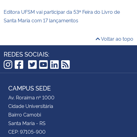
Editora UFSM vai participar da 53ª Feira do Livro de
Santa Maria com 17 lançamentos
Voltar ao topo
REDES SOCIAIS:
TikTok
Instagram
Facebook
Twitter
YouTube
LinkedIn
RSS
CAMPUS SEDE
Av. Roraima nº 1000
Cidade Universitária
Bairro Camobi
Santa Maria - RS
CEP: 97105-900