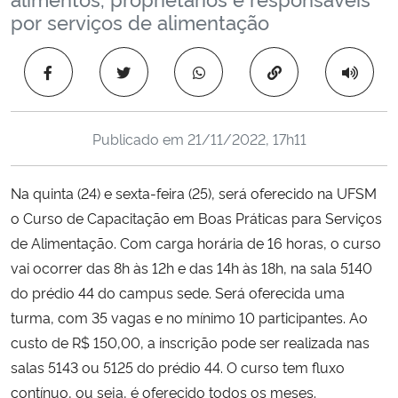
Ministério da Cidadania
por serviços de alimentação
Ministério da Saúde
Copiar para área 
Ministério de Minas e Energia
Publicado em
21/11/2022, 17h11
Ministério da Ciência, Tecnologia, Inovações e Comunicações
Na quinta (24) e sexta-feira (25), será oferecido na UFSM
Ministério do Meio Ambiente
o Curso de Capacitação em Boas Práticas para Serviços
de Alimentação. Com carga horária de 16 horas, o curso
Ministério do Turismo
vai ocorrer das 8h às 12h e das 14h às 18h, na sala 5140
do prédio 44 do campus sede. Será oferecida uma
Ministério do Desenvolvimento Regional
turma, com 35 vagas e no mínimo 10 participantes. Ao
custo de R$ 150,00, a inscrição pode ser realizada nas
Controladoria-Geral da União
salas 5143 ou 5125 do prédio 44. O curso tem fluxo
contínuo, ou seja, é oferecido todos os meses.
Ministério da Mulher, da Família e dos Direitos Humanos