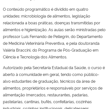
O conteúdo programático é dividido em quatro
Secretaria-Geral
unidades: microbiologia de alimentos, legislação
relacionada a boas práticas, doenças transmitidas por
Secretaria de Governo
alimentos e higienização. As aulas serão ministradas pelo
professor Luis Fernando de Pellegrin, do Departamento
Gabinete de Segurança Institucional
de Medicina Veterinária Preventiva, e pela doutoranda
Valéria Braccini, do Programa de Pós-Graduação em
Advocacia-Geral da União
Ciência e Tecnologia dos Alimentos.
Banco Central do Brasil
Autorizado pela Secretaria Estadual da Saúde, o curso é
aberto à comunidade em geral, tendo como público-
Planalto
alvo estudantes de graduação, técnicos da área de
alimentos, proprietários e responsáveis por serviços de
alimentação (mercados, restaurantes, padarias,
pastelarias, cantinas, bufês, confeitarias, cozinhas
industriais, cozinhas institucionais, delicatessens,