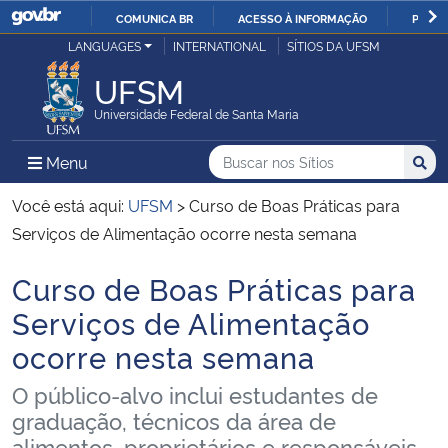
COMUNICA BR
ACESSO À INFORMAÇÃO
PARTI
Casa Civil
LANGUAGES
INTERNATIONAL
SÍTIOS DA UFSM
IR
PARA
UFSM
Ministério da Justiça e Segurança Pública
O
Universidade Federal de Santa Maria
CONTEÚDO
Ministério da Defesa
Buscar no nos Sítios
Busca
Busca:
Menu Principal do Sítio
Menu
Busc
Ministério das Relações Exteriores
Você está aqui:
UFSM
>
Curso de Boas Práticas para
Serviços de Alimentação ocorre nesta semana
Ministério da Economia
Curso de Boas Práticas para
Início do conteúdo
Ministério da Infraestrutura
Serviços de Alimentação
ocorre nesta semana
Ministério da Agricultura, Pecuária e Abastecimento
O público-alvo inclui estudantes de
Ministério da Educação
graduação, técnicos da área de
alimentos, proprietários e responsáveis