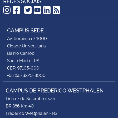
REDES SOCIAIS:
TikTok
Instagram
Facebook
Twitter
YouTube
LinkedIn
RSS
CAMPUS SEDE
Av. Roraima nº 1000
Cidade Universitária
Bairro Camobi
Santa Maria - RS
CEP: 97105-900
+55 (55) 3220-8000
CAMPUS DE FREDERICO WESTPHALEN
Linha 7 de Setembro, s/n
BR 386 Km 40
Frederico Westphalen - RS