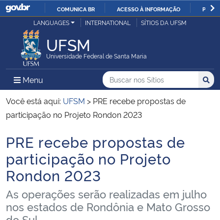
COMUNICA BR
ACESSO À INFORMAÇÃO
PARTI
Casa Civil
LANGUAGES
INTERNATIONAL
SÍTIOS DA UFSM
IR
PARA
UFSM
Ministério da Justiça e Segurança Pública
O
Universidade Federal de Santa Maria
CONTEÚDO
Ministério da Defesa
Buscar no nos Sítios
Busca
Busca:
Menu Principal do Sítio
Menu
Busc
Ministério das Relações Exteriores
Você está aqui:
UFSM
>
PRE recebe propostas de
participação no Projeto Rondon 2023
Ministério da Economia
PRE recebe propostas de
Início do conteúdo
Ministério da Infraestrutura
participação no Projeto
Rondon 2023
Ministério da Agricultura, Pecuária e Abastecimento
As operações serão realizadas em julho
Ministério da Educação
nos estados de Rondônia e Mato Grosso
do Sul