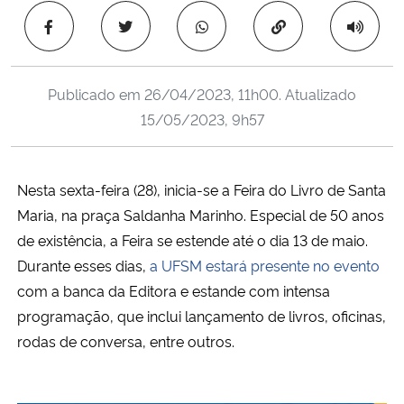
Ministério da Cidadania
Copiar para área 
Ministério da Saúde
Publicado em
26/04/2023, 11h00
. Atualizado
Ministério de Minas e Energia
15/05/2023, 9h57
Ministério da Ciência, Tecnologia, Inovações e Comunicações
Nesta sexta-feira (28), inicia-se a Feira do Livro de Santa
Ministério do Meio Ambiente
Maria, na praça Saldanha Marinho. Especial de 50 anos
de existência, a Feira se estende até o dia 13 de maio.
Ministério do Turismo
Durante esses dias,
a UFSM estará presente no evento
com a banca da Editora e estande com intensa
Ministério do Desenvolvimento Regional
programação, que inclui lançamento de livros, oficinas,
rodas de conversa, entre outros.
Controladoria-Geral da União
Ministério da Mulher, da Família e dos Direitos Humanos