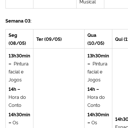
Musical
Semana 03:
Seg
Qua
Ter (09/05)
Qui (
(08/05)
(10/05)
13h30min
13h30min
–
Pintura
–
Pintura
facial e
facial e
Jogos
Jogos
14h –
14h –
Hora do
Hora do
Conto
Conto
14h30min
14h30min
14h3
–
Os
–
Os
Espaç