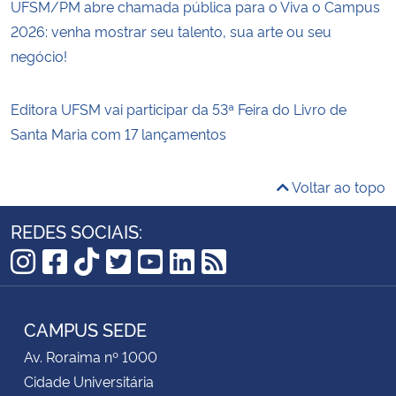
UFSM/PM abre chamada pública para o Viva o Campus
2026: venha mostrar seu talento, sua arte ou seu
negócio!
Editora UFSM vai participar da 53ª Feira do Livro de
Santa Maria com 17 lançamentos
Voltar ao topo
REDES SOCIAIS:
Instagram
Facebook
TikTok
Twitter
YouTube
LinkedIn
RSS
CAMPUS SEDE
Av. Roraima nº 1000
Cidade Universitária