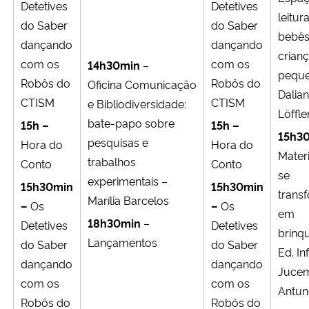
Detetives
Detetives
leitu
do Saber
do Saber
bebês
dançando
dançando
crian
com os
com os
14h30min
–
peque
Robôs do
Robôs do
Oficina
Comunicação
Dalia
CTISM
CTISM
e Bibliodiversidade:
Löffle
bate-papo sobre
15h –
15h –
15h3
pesquisas e
Hora do
Hora do
Mater
trabalhos
Conto
Conto
se
experimentais –
15h30min
15h30min
trans
Marília Barcelos
–
Os
–
Os
em
18h30min
–
Detetives
Detetives
brinq
Lançamentos
do Saber
do Saber
Ed. Inf
dançando
dançando
Juce
com os
com os
Antun
Robôs do
Robôs do