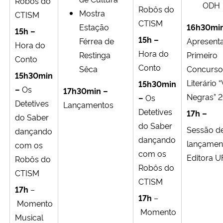
Robôs do
ODH
Robôs do
Mostra
CTISM
CTISM
Estação
16h30mi
15h –
15h –
Férrea de
Apresent
Hora do
Hora do
Restinga
Primeiro
Conto
Conto
Sêca
Concurso
15h30min
Literário 
15h30min
–
Os
17h30min –
Negras” 
–
Os
Detetives
Lançamentos
Detetives
17h –
do Saber
do Saber
Sessão d
dançando
dançando
lançamen
com os
com os
Editora 
Robôs do
Robôs do
CTISM
CTISM
17h
–
17h
–
Momento
Momento
Musical