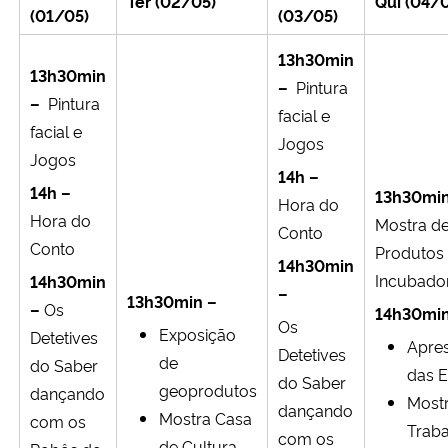
Ter (02/05)
Qui (04/
(01/05)
(03/05)
13h30min
13h30min
–
Pintura
–
Pintura
facial e
facial e
Jogos
Jogos
14h –
14h –
13h30mi
Hora do
Hora do
Mostra d
Conto
Conto
Produtos
14h30min
Incubador
14h30min
–
13h30min –
–
Os
14h30min
Os
Exposição
Detetives
Apre
Detetives
de
do Saber
das E
do Saber
geoprodutos
dançando
Most
dançando
Mostra Casa
com os
Traba
com os
de Cultura