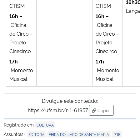
16h3
CTISM
CTISM
Lanç
16h –
16h –
Oficina
Oficina
de Circo –
de Circo –
Projeto
Projeto
Cinecirco
Cinecirco
17h
–
17h
–
Momento
Momento
Musical
Musical
Divulgue este conteúdo:
https://ufsm.br/r-1-61957
Copiar
para área de trans
Registrado em
CULTURA
,
,
,
Assunto(s):
EDITORA
FEIRA DO LIVRO DE SANTA MARIA
PRE