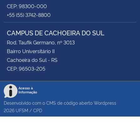
CEP: 98300-000
+55 (55) 3742-8800
CAMPUS DE CACHOEIRA DO SUL
Rod. Taufik Germano, nº 3013
Bairro Universitário II
Cachoeira do Sul - RS
CEP: 96503-205
Acesso à
Informação
Desenvolvido com o CMS de código aberto
Wordpress
2026
UFSM
/
CPD