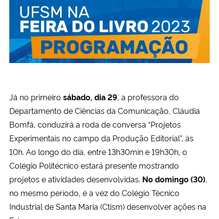
Secretaria-Geral
Secretaria de Governo
Gabinete de Segurança Institucional
Já no primeiro
sábado, dia 29
, a professora do
Advocacia-Geral da União
Departamento de Ciências da Comunicação, Cláudia
Bomfá, conduzirá a roda de conversa “Projetos
Banco Central do Brasil
Experimentais no campo da Produção Editorial”, às
10h. Ao longo do dia, entre 13h30min e 19h30h, o
Planalto
Colégio Politécnico estará presente mostrando
projetos e atividades desenvolvidas.
No domingo (30)
,
no mesmo período, é a vez do Colégio Técnico
Industrial de Santa Maria (Ctism) desenvolver ações na