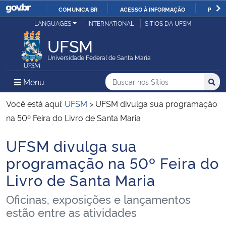
COMUNICA BR
ACESSO À INFORMAÇÃO
PARTI
Casa Civil
LANGUAGES
INTERNATIONAL
SÍTIOS DA UFSM
IR
PARA
UFSM
Ministério da Justiça e Segurança Pública
O
Universidade Federal de Santa Maria
CONTEÚDO
Ministério da Defesa
Buscar no nos Sítios
Busca
Busca:
Menu Principal do Sítio
Menu
Busc
Ministério das Relações Exteriores
Você está aqui:
UFSM
>
UFSM divulga sua programação
na 50º Feira do Livro de Santa Maria
Ministério da Economia
UFSM divulga sua
Início do conteúdo
Ministério da Infraestrutura
programação na 50º Feira do
Livro de Santa Maria
Ministério da Agricultura, Pecuária e Abastecimento
Oficinas, exposições e lançamentos
Ministério da Educação
estão entre as atividades