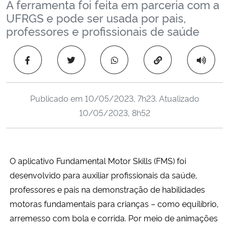
A ferramenta foi feita em parceria com a
Ministério da Cidadania
UFRGS e pode ser usada por pais,
professores e profissionais de saúde
Ministério da Saúde
Copiar para área 
Ministério de Minas e Energia
Ministério da Ciência, Tecnologia, Inovações e Comunicações
Publicado em
10/05/2023, 7h23
. Atualizado
10/05/2023, 8h52
Ministério do Meio Ambiente
Ministério do Turismo
O aplicativo Fundamental Motor Skills (FMS) foi
Ministério do Desenvolvimento Regional
desenvolvido para auxiliar profissionais da saúde,
professores e pais na demonstração de habilidades
Controladoria-Geral da União
motoras fundamentais para crianças – como equilíbrio,
arremesso com bola e corrida. Por meio de animações
Ministério da Mulher, da Família e dos Direitos Humanos