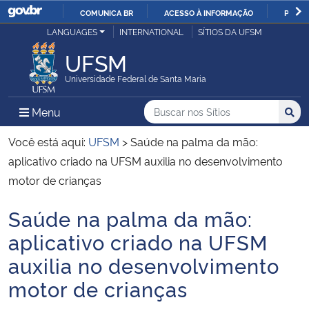
COMUNICA BR
ACESSO À INFORMAÇÃO
PARTI
Casa Civil
LANGUAGES
INTERNATIONAL
SÍTIOS DA UFSM
IR
PARA
UFSM
Ministério da Justiça e Segurança Pública
O
Universidade Federal de Santa Maria
CONTEÚDO
Ministério da Defesa
Buscar no nos Sítios
Busca
Busca:
Menu Principal do Sítio
Menu
Busc
Ministério das Relações Exteriores
Você está aqui:
UFSM
>
Saúde na palma da mão:
aplicativo criado na UFSM auxilia no desenvolvimento
Ministério da Economia
motor de crianças
Saúde na palma da mão:
Ministério da Infraestrutura
Início do conteúdo
aplicativo criado na UFSM
Ministério da Agricultura, Pecuária e Abastecimento
auxilia no desenvolvimento
motor de crianças
Ministério da Educação