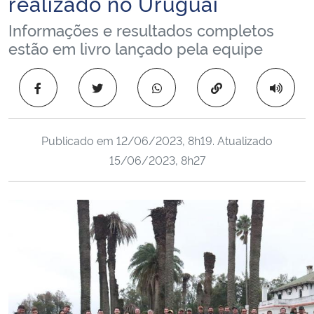
realizado no Uruguai
Ministério da Cidadania
Informações e resultados completos
estão em livro lançado pela equipe
Ministério da Saúde
Copiar para área 
Ministério de Minas e Energia
Ministério da Ciência, Tecnologia, Inovações e Comunicações
Publicado em
12/06/2023, 8h19
. Atualizado
15/06/2023, 8h27
Ministério do Meio Ambiente
Ministério do Turismo
Ministério do Desenvolvimento Regional
Controladoria-Geral da União
Ministério da Mulher, da Família e dos Direitos Humanos