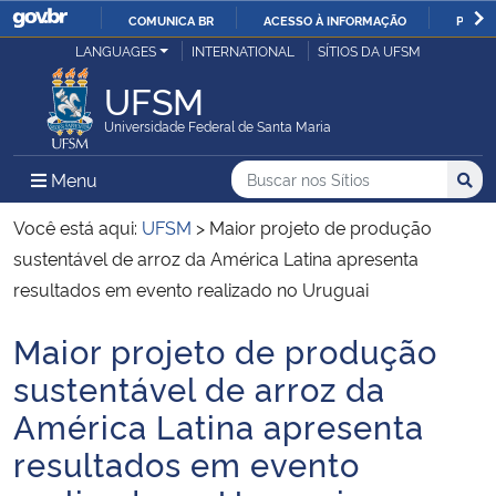
COMUNICA BR
ACESSO À INFORMAÇÃO
PARTI
Casa Civil
LANGUAGES
INTERNATIONAL
SÍTIOS DA UFSM
IR
PARA
UFSM
Ministério da Justiça e Segurança Pública
O
Universidade Federal de Santa Maria
CONTEÚDO
Ministério da Defesa
Buscar no nos Sítios
Busca
Busca:
Menu Principal do Sítio
Menu
Busc
Ministério das Relações Exteriores
Você está aqui:
UFSM
>
Maior projeto de produção
sustentável de arroz da América Latina apresenta
Ministério da Economia
resultados em evento realizado no Uruguai
Maior projeto de produção
Ministério da Infraestrutura
Início do conteúdo
sustentável de arroz da
Ministério da Agricultura, Pecuária e Abastecimento
América Latina apresenta
resultados em evento
Ministério da Educação