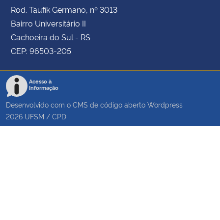
Rod. Taufik Germano, nº 3013
Bairro Universitário II
Cachoeira do Sul - RS
CEP: 96503-205
Acesso à
Informação
Desenvolvido com o CMS de código aberto
Wordpress
2026
UFSM
/
CPD