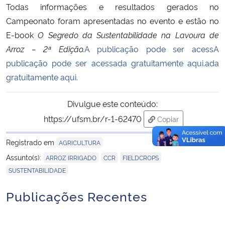
Todas informações e resultados gerados no
Campeonato foram apresentadas no evento e estão no
E-book
O Segredo da Sustentabilidade na Lavoura de
Arroz – 2ª Edição.
A publicação pode ser acess
A
publicação pode ser acessada gratuitamente aqui.
ada
gratuitamente aqui.
Divulgue este conteúdo:
https://ufsm.br/r-1-62470
Copiar
para área de trans
Registrado em
AGRICULTURA
,
,
,
Assunto(s):
ARROZ IRRIGADO
CCR
FIELDCROPS
SUSTENTABILIDADE
Publicações Recentes