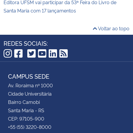
Editora UFSM vai participar da 53ª Feira do Livro de
Santa Maria com 17 lançamentos
Voltar ao topo
REDES SOCIAIS:
TikTok
Instagram
Facebook
Twitter
YouTube
LinkedIn
RSS
CAMPUS SEDE
Av. Roraima nº 1000
Cidade Universitária
Bairro Camobi
Santa Maria - RS
CEP: 97105-900
+55 (55) 3220-8000