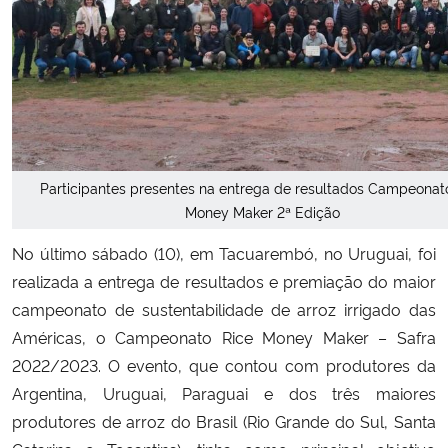
Secretaria-Geral
Secretaria de Governo
Gabinete de Segurança Institucional
Participantes presentes na entrega de resultados Campeonat
Advocacia-Geral da União
Money Maker 2ª Edição
No último sábado (10), em Tacuarembó, no Uruguai, foi
Banco Central do Brasil
realizada a entrega de resultados e premiação do maior
campeonato de sustentabilidade de arroz irrigado das
Planalto
Américas, o Campeonato Rice Money Maker – Safra
2022/2023. O evento, que contou com produtores da
Argentina, Uruguai, Paraguai e dos três maiores
produtores de arroz do Brasil (Rio Grande do Sul, Santa