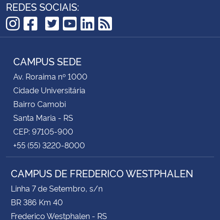
REDES SOCIAIS:
TikTok
Instagram
Facebook
Twitter
YouTube
LinkedIn
RSS
CAMPUS SEDE
Av. Roraima nº 1000
Cidade Universitária
Bairro Camobi
Santa Maria - RS
CEP: 97105-900
+55 (55) 3220-8000
CAMPUS DE FREDERICO WESTPHALEN
Linha 7 de Setembro, s/n
BR 386 Km 40
Frederico Westphalen - RS