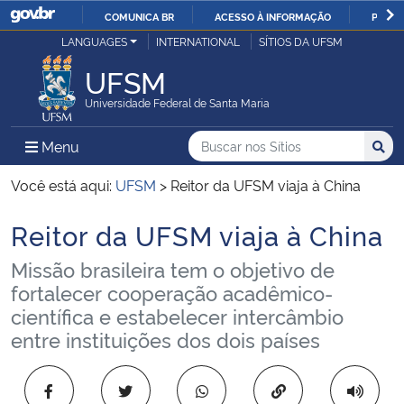
COMUNICA BR
ACESSO À INFORMAÇÃO
PARTI
Casa Civil
LANGUAGES
INTERNATIONAL
SÍTIOS DA UFSM
IR
PARA
UFSM
Ministério da Justiça e Segurança Pública
O
Universidade Federal de Santa Maria
CONTEÚDO
Ministério da Defesa
Buscar no nos Sítios
Busca
Busca:
Menu Principal do Sítio
Menu
Busc
Ministério das Relações Exteriores
Você está aqui:
UFSM
>
Reitor da UFSM viaja à China
Reitor da UFSM viaja à China
Ministério da Economia
Início do conteúdo
Missão brasileira tem o objetivo de
Ministério da Infraestrutura
fortalecer cooperação acadêmico-
científica e estabelecer intercâmbio
Ministério da Agricultura, Pecuária e Abastecimento
entre instituições dos dois países
Ministério da Educação
Copiar para área 