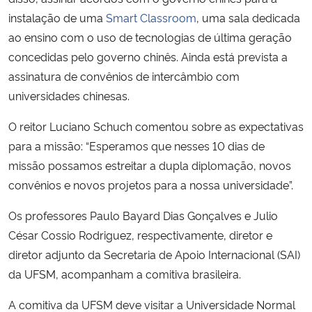
instalação de uma
Smart Classroom
, uma sala dedicada
Secretaria-Geral
ao ensino
com o uso de tecnologias de última geração
concedidas pelo governo chinês. Ainda está prevista a
Secretaria de Governo
assinatura de convênios de intercâmbio com
universidades chinesas.
Gabinete de Segurança Institucional
O reitor Luciano Schuch comentou sobre as expectativas
Advocacia-Geral da União
para a missão: “Esperamos que nesses 10 dias de
missão possamos estreitar a dupla diplomação, novos
Banco Central do Brasil
convênios e novos projetos para a nossa universidade”.
Os professores Paulo Bayard Dias Gonçalves e Julio
Planalto
César Cossio Rodriguez, respectivamente, diretor e
diretor adjunto da Secretaria de Apoio Internacional (SAI)
da UFSM, acompanham a comitiva brasileira.
A comitiva da UFSM deve visitar a Universidade Normal