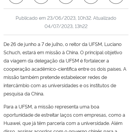
Ministério da Cidadania
Publicado em
23/06/2023, 10h32
. Atualizado
Ministério da Saúde
04/07/2023, 13h22
Ministério de Minas e Energia
De 26 de junho a 7 de julho, o reitor da UFSM, Luciano
Schuch, estará em missão à China. O principal objetivo
Ministério da Ciência, Tecnologia, Inovações e Comunicações
da viagem da delegação da UFSM é fortalecer a
Ministério do Meio Ambiente
cooperação acadêmico-científica entre os dois países. A
missão também pretende estabelecer redes de
Ministério do Turismo
intercâmbio com as universidades e os institutos de
pesquisa da China.
Ministério do Desenvolvimento Regional
Para a UFSM, a missão representa uma boa
oportunidade de estreitar laços com empresas, como a
Controladoria-Geral da União
Huawei, que
já têm parceria com a universidade. Além
Ministério da Mulher, da Família e dos Direitos Humanos
disso, assinar acordos com o governo chinês para a