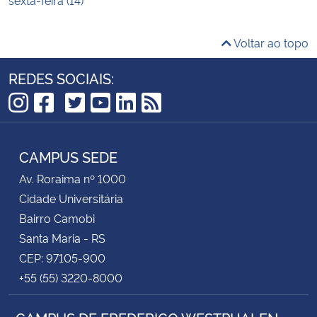
Voltar ao topo
REDES SOCIAIS:
TikTok
Instagram
Facebook
Twitter
YouTube
LinkedIn
RSS
CAMPUS SEDE
Av. Roraima nº 1000
Cidade Universitária
Bairro Camobi
Santa Maria - RS
CEP: 97105-900
+55 (55) 3220-8000