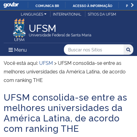
COMUNICA BR
ACESSO À INFORMAÇÃO
PARTI
Casa Civil
LANGUAGES
INTERNATIONAL
SÍTIOS DA UFSM
IR
PARA
UFSM
Ministério da Justiça e Segurança Pública
O
Universidade Federal de Santa Maria
CONTEÚDO
Ministério da Defesa
Buscar no nos Sítios
Busca
Busca:
Menu Principal do Sítio
Menu
Busc
Ministério das Relações Exteriores
Você está aqui:
UFSM
>
UFSM consolida-se entre as
melhores universidades da América Latina, de acordo
Ministério da Economia
com ranking THE
UFSM consolida-se entre as
Ministério da Infraestrutura
Início do conteúdo
melhores universidades da
Ministério da Agricultura, Pecuária e Abastecimento
América Latina, de acordo
com ranking THE
Ministério da Educação