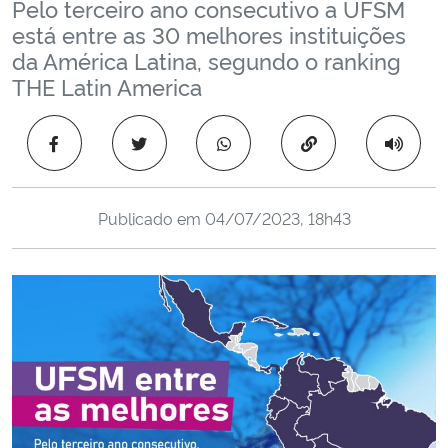
Pelo terceiro ano consecutivo a UFSM
Ministério da Cidadania
está entre as 30 melhores instituições
da América Latina, segundo o ranking
Ministério da Saúde
THE Latin America
Ministério de Minas e Energia
Copiar para área 
Ministério da Ciência, Tecnologia, Inovações e Comunicações
Publicado em
04/07/2023, 18h43
Ministério do Meio Ambiente
Ministério do Turismo
Ministério do Desenvolvimento Regional
Controladoria-Geral da União
Ministério da Mulher, da Família e dos Direitos Humanos