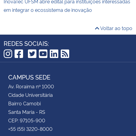
InovaTec UFSM abre edital para instituições interessadas
em integrar o ecossistema de inovação
Voltar ao topo
REDES SOCIAIS:
TikTok
Instagram
Facebook
Twitter
YouTube
LinkedIn
RSS
CAMPUS SEDE
Av. Roraima nº 1000
Cidade Universitária
Bairro Camobi
Santa Maria - RS
CEP: 97105-900
+55 (55) 3220-8000