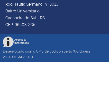
Rod. Taufik Germano, nº 3013
Bairro Universitário II
Cachoeira do Sul - RS
CEP: 96503-205
Acesso à
Informação
Desenvolvido com o CMS de código aberto
Wordpress
2026
UFSM
/
CPD