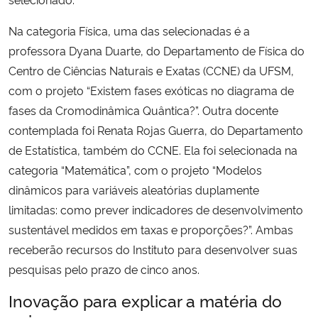
Na categoria Física, uma das selecionadas é a
Secretaria-Geral
professora
Dyana Duarte, do Departamento de Física do
Centro de Ciências Naturais e Exatas (CCNE) da UFSM,
Secretaria de Governo
com o projeto
“
Existem fases exóticas no diagrama de
Gabinete de Segurança Institucional
fases da Cromodinâmica Quântica?”.
Outra docente
contemplada foi
Renata Rojas Guerra, do
Departamento
Advocacia-Geral da União
de Estatística, também do CCNE. Ela foi selecionada
na
categoria “Matemática”, com o projeto “Modelos
Banco Central do Brasil
dinâmicos para variáveis ​​aleatórias duplamente
limitadas: como prever indicadores de desenvolvimento
Planalto
sustentável medidos em taxas e proporções?”.
Ambas
receberão recursos do Instituto para desenvolver suas
pesquisas pelo prazo de cinco anos.
Inovação para explicar a matéria do