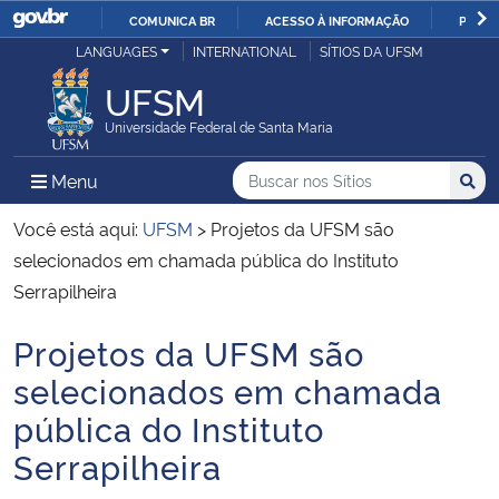
COMUNICA BR
ACESSO À INFORMAÇÃO
PARTI
Casa Civil
LANGUAGES
INTERNATIONAL
SÍTIOS DA UFSM
IR
PARA
UFSM
Ministério da Justiça e Segurança Pública
O
Universidade Federal de Santa Maria
CONTEÚDO
Ministério da Defesa
Buscar no nos Sítios
Busca
Busca:
Menu Principal do Sítio
Menu
Busc
Ministério das Relações Exteriores
Você está aqui:
UFSM
>
Projetos da UFSM são
selecionados em chamada pública do Instituto
Ministério da Economia
Serrapilheira
Projetos da UFSM são
Ministério da Infraestrutura
Início do conteúdo
selecionados em chamada
Ministério da Agricultura, Pecuária e Abastecimento
pública do Instituto
Serrapilheira
Ministério da Educação