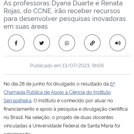
As professoras Dyana Duarte e Renata
Ministério da Cidadania
Rojas, do CCNE, irão receber recursos
para desenvolver pesquisas inovadoras
Ministério da Saúde
em suas áreas
Ministério de Minas e Energia
Copiar para área 
Ministério da Ciência, Tecnologia, Inovações e Comunicações
Publicado em
13/07/2023, 9h09
Ministério do Meio Ambiente
No dia 28 de junho foi divulgado o resultado da
6ª
Ministério do Turismo
Chamada Pública de Apoio à Ciência do
Instituto
Serrapilheira
.
O Instituto é conhecido por atuar no
Ministério do Desenvolvimento Regional
financiamento e apoio à pesquisa e divulgação científica
Controladoria-Geral da União
no Brasil. Na seleção, o projeto de duas docentes
vinculadas à Universidade Federal de Santa Maria foi
Ministério da Mulher, da Família e dos Direitos Humanos
selecionado.