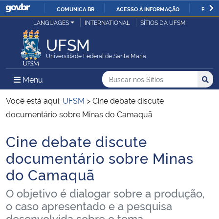
COMUNICA BR
ACESSO À INFORMAÇÃO
PARTI
Casa Civil
LANGUAGES
INTERNATIONAL
SÍTIOS DA UFSM
IR
PARA
UFSM
Ministério da Justiça e Segurança Pública
O
Universidade Federal de Santa Maria
CONTEÚDO
Ministério da Defesa
Buscar no nos Sítios
Busca
Busca:
Menu Principal do Sítio
Menu
Busc
Ministério das Relações Exteriores
Você está aqui:
UFSM
>
Cine debate discute
documentário sobre Minas do Camaquã
Ministério da Economia
Cine debate discute
Início do conteúdo
Ministério da Infraestrutura
documentário sobre Minas
do Camaquã
Ministério da Agricultura, Pecuária e Abastecimento
O objetivo é dialogar sobre a produção,
Ministério da Educação
o caso apresentado e a pesquisa
desenvolvida sobre o tema