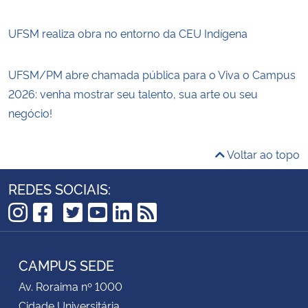
UFSM realiza obra no entorno da CEU Indígena
UFSM/PM abre chamada pública para o Viva o Campus
2026: venha mostrar seu talento, sua arte ou seu
negócio!
Voltar ao topo
REDES SOCIAIS:
TikTok
Instagram
Facebook
Twitter
YouTube
LinkedIn
RSS
CAMPUS SEDE
Av. Roraima nº 1000
Cidade Universitária