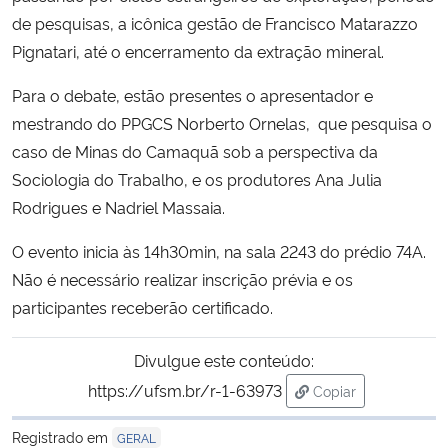
de pesquisas, a icônica gestão de Francisco Matarazzo
Secretaria-Geral
Pignatari, até o encerramento da extração mineral.
Para o debate, estão presentes o apresentador e
Secretaria de Governo
mestrando do PPGCS Norberto Ornelas, que pesquisa o
caso de Minas do Camaquã sob a perspectiva da
Gabinete de Segurança Institucional
Sociologia do Trabalho,
e os
produtores Ana Julia
Rodrigues e Nadriel Massaia.
Advocacia-Geral da União
O evento inicia às 14h30min, na sala 2243 do prédio 74A.
Banco Central do Brasil
Não é necessário realizar inscrição prévia e os
participantes receberão certificado.
Planalto
Divulgue este conteúdo:
https://ufsm.br/r-1-63973
Copiar
para área de trans
Registrado em
GERAL