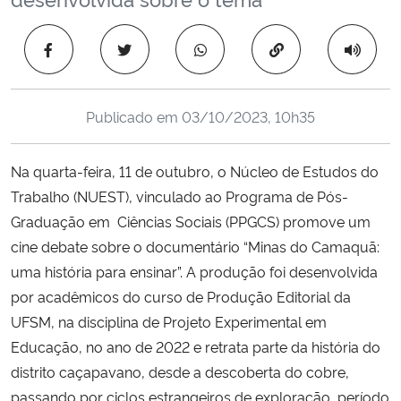
Ministério da Cidadania
Copiar para área 
Ministério da Saúde
Ministério de Minas e Energia
Publicado em
03/10/2023, 10h35
Ministério da Ciência, Tecnologia, Inovações e Comunicações
Na quarta-feira, 11 de outubro, o Núcleo de Estudos do
Trabalho (NUEST), vinculado ao Programa de Pós-
Ministério do Meio Ambiente
Graduação em Ciências Sociais (PPGCS) promove um
cine debate sobre o documentário “Minas do Camaquã:
Ministério do Turismo
uma história para ensinar”. A produção foi desenvolvida
por acadêmicos do curso de Produção Editorial da
Ministério do Desenvolvimento Regional
UFSM, na disciplina de Projeto Experimental em
Educação, no ano de 2022 e retrata parte da história do
Controladoria-Geral da União
distrito caçapavano, desde a descoberta do cobre,
passando por ciclos estrangeiros de exploração, período
Ministério da Mulher, da Família e dos Direitos Humanos