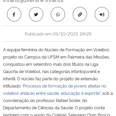
Ministério da Cidadania
Copiar para área 
Ministério da Saúde
Ministério de Minas e Energia
Publicado em
09/10/2023, 16h29
Ministério da Ciência, Tecnologia, Inovações e Comunicações
A equipe feminina do Núcleo de Formação em Voleibol,
projeto do Campus da UFSM em Palmeira das Missões,
Ministério do Meio Ambiente
conquistou em setembro mais dois títulos na Liga
Gaúcha de Voleibol, nas categorias infantojuvenil e
Ministério do Turismo
infantil. O núcleo faz parte do projeto de extensão
intitulado
“Processo de formação de jovens atletas no
Ministério do Desenvolvimento Regional
voleibol: enlaces entre saúde, educação e esporte”
, sob a
coordenação do professor Rafael Soder, do
Controladoria-Geral da União
Departamento de Ciências da Saúde. O projeto conta
também com o apoio do Colégio Salesiano Dom Bosco,
Ministério da Mulher, da Família e dos Direitos Humanos