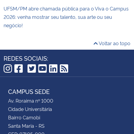
UFSM/PM abre chamada pública para o Viva o Campus
2026: venha mostrar seu talento, sua arte ou seu
negócio!
Voltar ao topo
REDES SOCIAIS:
TikTok
Instagram
Facebook
Twitter
YouTube
LinkedIn
RSS
CAMPUS SEDE
Av. Roraima nº 1000
Cidade Universitária
Bairro Camobi
Santa Maria - RS
CEP: 97105-900