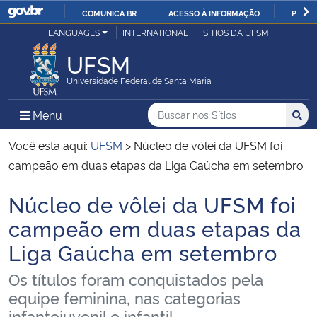
COMUNICA BR
ACESSO À INFORMAÇÃO
PARTI
Casa Civil
LANGUAGES
INTERNATIONAL
SÍTIOS DA UFSM
IR
PARA
UFSM
Ministério da Justiça e Segurança Pública
O
Universidade Federal de Santa Maria
CONTEÚDO
Ministério da Defesa
Buscar no nos Sítios
Busca
Busca:
Menu Principal do Sítio
Menu
Busc
Ministério das Relações Exteriores
Você está aqui:
UFSM
>
Núcleo de vôlei da UFSM foi
campeão em duas etapas da Liga Gaúcha em setembro
Ministério da Economia
Núcleo de vôlei da UFSM foi
Início do conteúdo
Ministério da Infraestrutura
campeão em duas etapas da
Liga Gaúcha em setembro
Ministério da Agricultura, Pecuária e Abastecimento
Os títulos foram conquistados pela
Ministério da Educação
equipe feminina, nas categorias
infantojuvenil e infantil