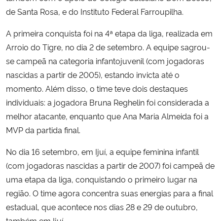
de Santa Rosa, e do Instituto Federal Farroupilha.
Secretaria-Geral
A primeira conquista foi na 4ª etapa da liga, realizada em
Arroio do Tigre, no dia 2 de setembro. A equipe sagrou-
Secretaria de Governo
se campeã na categoria infantojuvenil (com jogadoras
nascidas a partir de 2005), estando invicta até o
Gabinete de Segurança Institucional
momento. Além disso, o time teve dois destaques
individuais: a jogadora Bruna Reghelin foi considerada a
Advocacia-Geral da União
melhor atacante, enquanto que Ana Maria Almeida foi a
Banco Central do Brasil
MVP da partida final.
No dia 16 setembro, em Ijuí, a equipe feminina infantil
Planalto
(com jogadoras nascidas a partir de 2007) foi campeã de
uma etapa da liga, conquistando o primeiro lugar na
região. O time agora concentra suas energias para a final
estadual, que acontece nos dias 28 e 29 de outubro,
também em Ijuí.