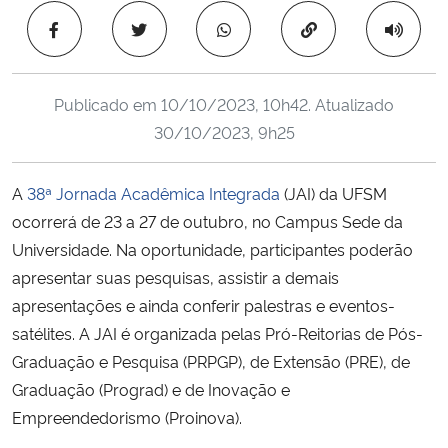
Ministério da Cidadania
Copiar para área 
Ministério da Saúde
Publicado em
10/10/2023, 10h42
. Atualizado
Ministério de Minas e Energia
30/10/2023, 9h25
Ministério da Ciência, Tecnologia, Inovações e Comunicações
A
38ª Jornada Acadêmica Integrada
(JAI) da UFSM
ocorrerá de 23 a 27 de outubro, no Campus Sede da
Ministério do Meio Ambiente
Universidade. Na oportunidade, participantes poderão
apresentar suas pesquisas, assistir a demais
Ministério do Turismo
apresentações e ainda conferir palestras e eventos-
satélites. A JAI é organizada pelas Pró-Reitorias de Pós-
Ministério do Desenvolvimento Regional
Graduação e Pesquisa (PRPGP), de Extensão (PRE), de
Graduação (Prograd) e de Inovação e
Controladoria-Geral da União
Empreendedorismo (Proinova).
Ministério da Mulher, da Família e dos Direitos Humanos