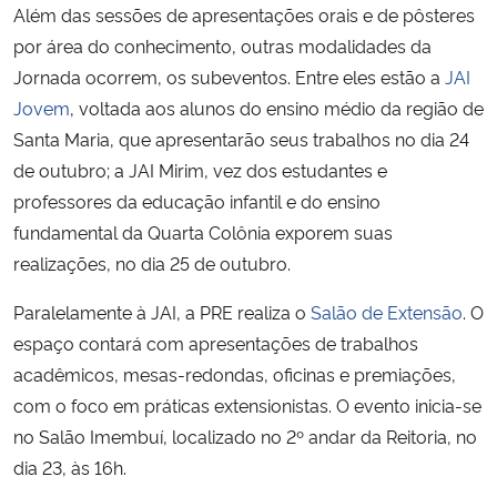
Além das sessões de apresentações orais e de pôsteres
por área do conhecimento, outras modalidades da
Secretaria-Geral
Jornada ocorrem, os subeventos. Entre eles estão a
JAI
Jovem
, voltada aos alunos do ensino médio da região de
Secretaria de Governo
Santa Maria, que apresentarão seus trabalhos no dia 24
de outubro; a JAI Mirim, vez dos estudantes e
Gabinete de Segurança Institucional
professores da educação infantil e do ensino
Advocacia-Geral da União
fundamental da Quarta Colônia exporem suas
realizações, no dia 25 de outubro.
Banco Central do Brasil
Paralelamente à JAI, a PRE realiza o
Salão de Extensão
. O
espaço contará com apresentações de trabalhos
Planalto
acadêmicos, mesas-redondas, oficinas e premiações,
com o foco em práticas extensionistas. O evento inicia-se
no Salão Imembuí, localizado no 2º andar da Reitoria, no
dia 23, às 16h.