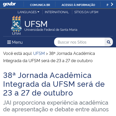
COMUNICA BR
ACESSO À INFORMAÇÃO
PARTI
Casa Civil
LANGUAGES
INTERNATIONAL
SÍTIOS DA UFSM
IR
PARA
UFSM
Ministério da Justiça e Segurança Pública
O
Universidade Federal de Santa Maria
CONTEÚDO
Ministério da Defesa
Buscar no nos Sítios
Busca
Busca:
Menu Principal do Sítio
Menu
Busc
Ministério das Relações Exteriores
Você está aqui:
UFSM
>
38ª Jornada Acadêmica
Integrada da UFSM será de 23 a 27 de outubro
Ministério da Economia
38ª Jornada Acadêmica
Início do conteúdo
Ministério da Infraestrutura
Integrada da UFSM será de
23 a 27 de outubro
Ministério da Agricultura, Pecuária e Abastecimento
JAI proporciona experiência acadêmica
Ministério da Educação
de apresentação e debate entre alunos