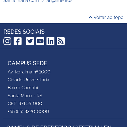
Voltar ao topo
REDES SOCIAIS:
TikTok
Instagram
Facebook
Twitter
YouTube
LinkedIn
RSS
CAMPUS SEDE
Av. Roraima nº 1000
Cidade Universitária
Bairro Camobi
Santa Maria - RS
CEP: 97105-900
+55 (55) 3220-8000