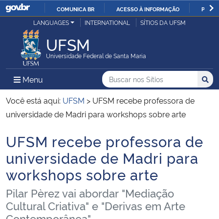
COMUNICA BR
ACESSO À INFORMAÇÃO
PARTI
Casa Civil
LANGUAGES
INTERNATIONAL
SÍTIOS DA UFSM
IR
PARA
UFSM
Ministério da Justiça e Segurança Pública
O
Universidade Federal de Santa Maria
CONTEÚDO
Ministério da Defesa
Buscar no nos Sítios
Busca
Busca:
Menu Principal do Sítio
Menu
Busc
Ministério das Relações Exteriores
Você está aqui:
UFSM
>
UFSM recebe professora de
universidade de Madri para workshops sobre arte
Ministério da Economia
UFSM recebe professora de
Início do conteúdo
Ministério da Infraestrutura
universidade de Madri para
workshops sobre arte
Ministério da Agricultura, Pecuária e Abastecimento
Pilar Pèrez vai abordar "Mediação
Ministério da Educação
Cultural Criativa" e "Derivas em Arte
Contemporânea"