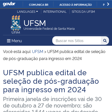
COMUNICA BR
ACESSO À INFORMAÇÃO
PARTI
Casa Civil
LANGUAGES
INTERNATIONAL
SÍTIOS DA UFSM
IR
PARA
UFSM
Ministério da Justiça e Segurança Pública
O
Universidade Federal de Santa Maria
CONTEÚDO
Ministério da Defesa
Buscar no nos Sítios
Busca
Busca:
Menu Principal do Sítio
Menu
Busc
Ministério das Relações Exteriores
Você está aqui:
UFSM
>
UFSM publica edital de seleção
de pós-graduação para ingresso em 2024
Ministério da Economia
UFSM publica edital de
Início do conteúdo
Ministério da Infraestrutura
seleção de pós-graduação
para ingresso em 2024
Ministério da Agricultura, Pecuária e Abastecimento
Primeira janela de inscrições vai de 30
Ministério da Educação
de outubro a 27 de novembro; são
oferecidas 1.544 vagas de doutorado,