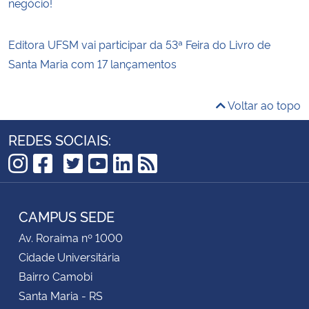
negócio!
Editora UFSM vai participar da 53ª Feira do Livro de
Santa Maria com 17 lançamentos
Voltar ao topo
REDES SOCIAIS:
TikTok
Instagram
Facebook
Twitter
YouTube
LinkedIn
RSS
CAMPUS SEDE
Av. Roraima nº 1000
Cidade Universitária
Bairro Camobi
Santa Maria - RS