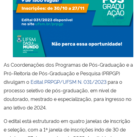
Secretaria-Geral
Secretaria de Governo
Gabinete de Segurança Institucional
Advocacia-Geral da União
As Coordenações dos Programas de Pós-Graduação e a
Pró-Reitoria de Pós-Graduação e Pesquisa (PRPGP)
Banco Central do Brasil
divulgam o
Edital PRPGP/UFSM N. 031/2023
para o
processo seletivo de pós-graduação, em nível de
Planalto
doutorado, mestrado e especialização, para ingresso no
ano letivo de 2024.
O edital está estruturado em quatro janelas de inscrição
e seleção, com a 1ª janela de inscrições indo de 30 de