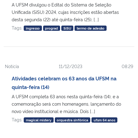
A UFSM divulgou o Edital do Sistema de Seleção
Unificada (SiSU) 2024, cujas inscrições estão abertas
desta segunda (22) até quinta-feira (25), [...]
Tags:
ingresso
prograd
SiSU
termo de adesão
Notícia
11/12/2023
08:29
Atividades celebram os 63 anos da UFSM na
quinta-feira (14)
A UFSM completa 63 anos nesta quinta-feira (14), e a
comemoração será com homenagens, lançamento do
novo vídeo institucional e música. Dois [...]
Tags:
magical mistery
orquestra sinfônica
ufsm 64 anos