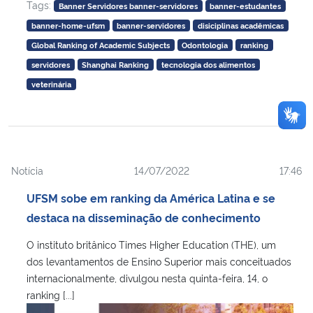
Tags:
Banner Servidores banner-servidores
banner-estudantes
banner-home-ufsm
banner-servidores
disiciplinas acadêmicas
Global Ranking of Academic Subjects
Odontologia
ranking
servidores
Shanghai Ranking
tecnologia dos alimentos
veterinária
Notícia
14/07/2022
17:46
UFSM sobe em ranking da América Latina e se
destaca na disseminação de conhecimento
O instituto britânico Times Higher Education (THE), um
dos levantamentos de Ensino Superior mais conceituados
internacionalmente, divulgou nesta quinta-feira, 14, o
ranking [...]