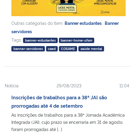
Outras categorias do item:
Banner estudantes
,
Banner
servidores
Tags:
banner-estudantes
banner-home-ufsm
banner-servidores
caed
COSAME
saúde mental
Notícia
29/08/2023
11:04
Inscrições de trabalhos para a 38ª JAI são
prorrogadas até 4 de setembro
As inscrições de trabalhos para a 38ª Jornada Acadêmica
Integrada (JAI), cujo prazo se encerraria em 31 de agosto,
foram prorrogadas até [...]