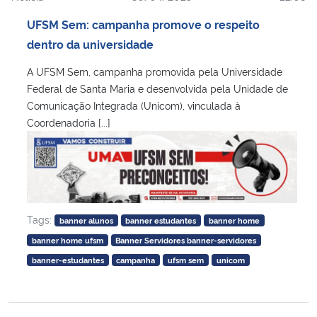
UFSM Sem: campanha promove o respeito
dentro da universidade
A UFSM Sem, campanha promovida pela Universidade
Federal de Santa Maria e desenvolvida pela Unidade de
Comunicação Integrada (Unicom), vinculada à
Coordenadoria [...]
Tags:
banner alunos
banner estudantes
banner home
banner home ufsm
Banner Servidores banner-servidores
banner-estudantes
campanha
ufsm sem
unicom