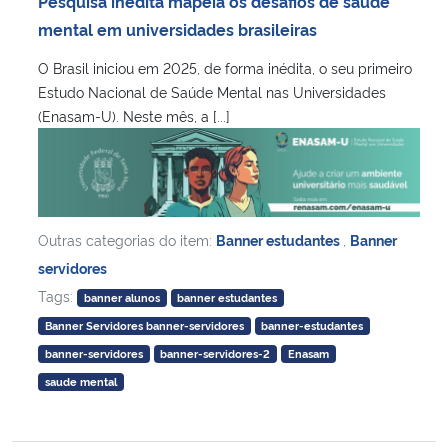
Pesquisa inédita mapeia os desafios de saúde
Ministério da Cidadania
mental em universidades brasileiras
O Brasil iniciou em 2025, de forma inédita, o seu primeiro
Ministério da Saúde
Estudo Nacional de Saúde Mental nas Universidades
(Enasam-U). Neste mês, a [...]
Ministério de Minas e Energia
Ministério da Ciência, Tecnologia, Inovações e Comunicações
Ministério do Meio Ambiente
Outras categorias do item:
Banner estudantes
,
Banner
servidores
Ministério do Turismo
Tags:
banner alunos
banner estudantes
Banner Servidores banner-servidores
banner-estudantes
Ministério do Desenvolvimento Regional
banner-servidores
banner-servidores-2
Enasam
saude mental
Controladoria-Geral da União
Ministério da Mulher, da Família e dos Direitos Humanos