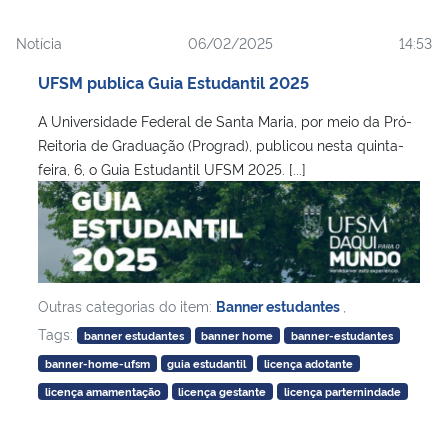
Notícia
06/02/2025
14:53
UFSM publica Guia Estudantil 2025
A Universidade Federal de Santa Maria, por meio da Pró-
Reitoria de Graduação (Prograd), publicou nesta quinta-
feira, 6, o Guia Estudantil UFSM 2025. [...]
Outras categorias do item:
Banner estudantes
,
Tags:
banner estudantes
banner home
banner-estudantes
banner-home-ufsm
guia estudantil
licença adotante
licença amamentação
licença gestante
licença parternindade