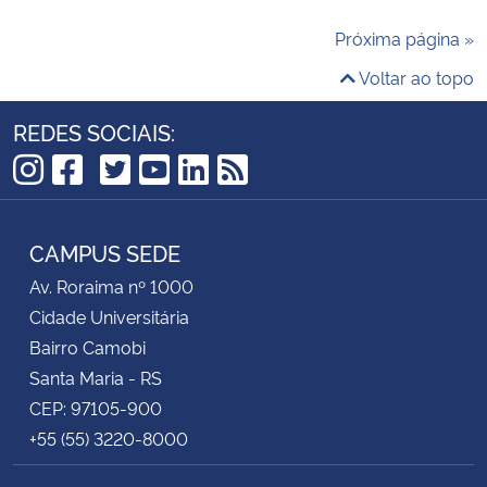
Próxima página »
Voltar ao topo
REDES SOCIAIS:
TikTok
Instagram
Facebook
Twitter
YouTube
LinkedIn
RSS
CAMPUS SEDE
Av. Roraima nº 1000
Cidade Universitária
Bairro Camobi
Santa Maria - RS
CEP: 97105-900
+55 (55) 3220-8000