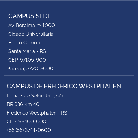
TikTok
Instagram
Facebook
Twitter
YouTube
LinkedIn
RSS
CAMPUS SEDE
Av. Roraima nº 1000
Cidade Universitária
Bairro Camobi
Santa Maria - RS
CEP: 97105-900
+55 (55) 3220-8000
CAMPUS DE FREDERICO WESTPHALEN
Linha 7 de Setembro, s/n
BR 386 Km 40
Frederico Westphalen - RS
CEP: 98400-000
+55 (55) 3744-0600