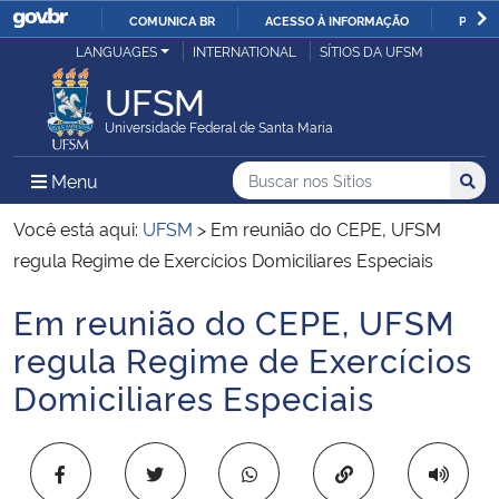
COMUNICA BR
ACESSO À INFORMAÇÃO
PARTI
Casa Civil
LANGUAGES
INTERNATIONAL
SÍTIOS DA UFSM
IR
PARA
UFSM
Ministério da Justiça e Segurança Pública
O
Universidade Federal de Santa Maria
CONTEÚDO
Ministério da Defesa
Buscar no nos Sítios
Busca
Busca:
Menu Principal do Sítio
Menu
Busc
Ministério das Relações Exteriores
Você está aqui:
UFSM
>
Em reunião do CEPE, UFSM
regula Regime de Exercícios Domiciliares Especiais
Ministério da Economia
Em reunião do CEPE, UFSM
Início do conteúdo
Ministério da Infraestrutura
regula Regime de Exercícios
Domiciliares Especiais
Ministério da Agricultura, Pecuária e Abastecimento
Ministério da Educação
Copiar para área 