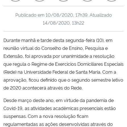
Ministério da Cidadania
Publicado em
10/08/2020, 17h39
. Atualizado
Ministério da Saúde
14/08/2020, 13h22
Ministério de Minas e Energia
Durante manhã e tarde desta segunda-feira (10), em
reunião virtual do Conselho de Ensino, Pesquisa e
Ministério da Ciência, Tecnologia, Inovações e Comunicações
Extensão, foi aprovada por unanimidade a resolução
que regula o Regime de Exercícios Domiciliares Especiais
Ministério do Meio Ambiente
(Rede) na Universidade Federal de Santa Maria. Com a
aprovação, ficou definido que o segundo semestre letivo
Ministério do Turismo
de 2020 acontecerá através do Rede.
Ministério do Desenvolvimento Regional
Desde março deste ano, em virtude da pandemia de
Covid-19, a
s atividades a
cadêmicas presenciais estão
Controladoria-Geral da União
suspensas. Com a nova resolução ficam
regulamentadas as ações desenvolvidas através do
Ministério da Mulher, da Família e dos Direitos Humanos