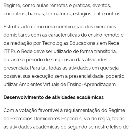
Regime, como aulas remotas e práticas, eventos,
encontros, bancas, formaturas, estágios, entre outros.
Secretaria-Geral
Estruturado como uma combinação dos exercícios
Secretaria de Governo
domiciliares com as características do ensino remoto e
da mediação por Tecnologias Educacionais em Rede
Gabinete de Segurança Institucional
(TER), o Rede deve ser utilizado de forma transitória,
durante o período de suspensão das atividades
Advocacia-Geral da União
presenciais. Para tal, todas as atividades em que seja
possível sua execução sem a presencialidade, poderão
Banco Central do Brasil
utilizar Ambientes Virtuais de Ensino-Aprendizagem.
Planalto
Desenvolvimento de atividades acadêmicas
Com a votação favorável à regulamentação do Regime
de Exercícios Domiciliares Especiais, via de regra, todas
as atividades acadêmicas do segundo semestre letivo de