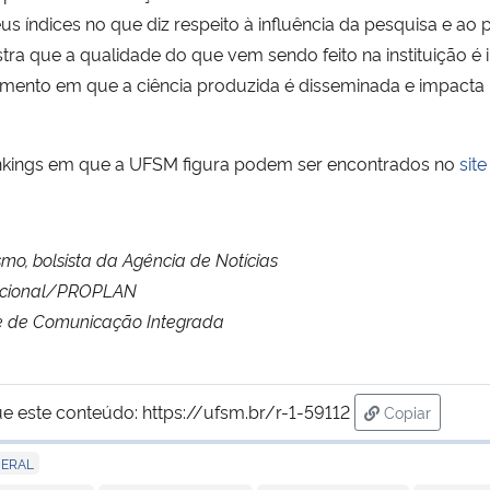
s índices no que diz respeito à influência da pesquisa e ao 
a que a qualidade do que vem sendo feito na instituição é 
mento em que a ciência produzida é disseminada e impacta
ankings em que a UFSM figura podem ser encontrados no
sit
smo, bolsista da Agência de Notícias
macional/PROPLAN
de de Comunicação Integrada
ue este conteúdo:
https://ufsm.br/r-1-59112
Copiar
para área de
ERAL