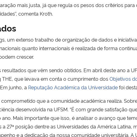
aração mais justa, já que regula os pesos dos critérios par
idades’’
, comenta Kroth.
ados
s, um extenso trabalho de organização de dados e iniciativas
nacionais quanto internacionais é realizada de forma contínua
 podem crescer.
resultados que vêm sendo obtidos. Em abril deste ano a UF
ng THE, que levava em conta o
cumprimento dos
Objetivos d
 Em junho, a
Reputação Acadêmica da Universidade
foi des
ho comprometido que a comunidade acadêmica realiza. Sobre
a ciência desenvolvida na UFSM.
“É com grande satisfação que
 ano. Mais importante que isso, é analisar o avanço que t
 a 27ª posição dentre as Universidades da América Latina, 
 empenho e a dedicação da nossa comunidade universitária.