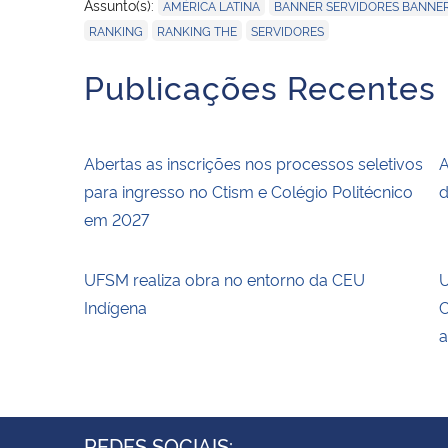
,
Assunto(s):
AMÉRICA LATINA
BANNER SERVIDORES BANNE
,
,
RANKING
RANKING THE
SERVIDORES
Publicações Recentes
Abertas as inscrições nos processos seletivos
A
para ingresso no Ctism e Colégio Politécnico
d
em 2027
UFSM realiza obra no entorno da CEU
U
Indígena
C
a
REDES SOCIAIS: