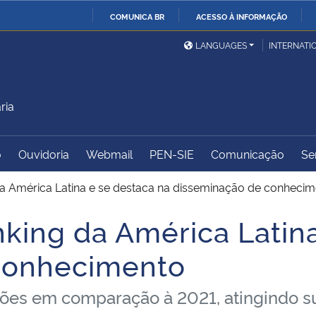
COMUNICA BR
ACESSO À INFORMAÇÃO
Ministério da Defesa
Ministério das Relações
Mini
IR
LANGUAGES
INTERNATI
Exteriores
PARA
O
Ministério da Cidadania
Ministério da Saúde
Mini
CONTEÚDO
ria
o
Ouvidoria
Webmail
PEN-SIE
Comunicação
Se
Ministério do
Controladoria-Geral da
Mini
Desenvolvimento Regional
União
Famí
 América Latina e se destaca na disseminação de conhecim
Hum
ing da América Latina
Advocacia-Geral da União
Banco Central do Brasil
Plan
conhecimento
ções em comparação à 2021, atingindo s