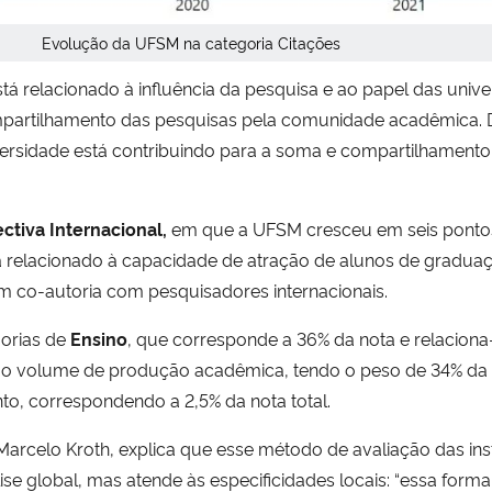
Evolução da UFSM na categoria Citações
tá relacionado à influência da pesquisa e ao
papel das univ
ompartilhamento das pesquisas pela comunidade acadêmica.
versidade está contribuindo para a soma e compartilhament
ctiva Internacional,
em que a
UFSM cresceu em seis ponto
á relacionado à capacidade
de atração de alunos de gradua
em co-autoria com pesquisadores internacionais.
orias de
Ensino
, que corresponde a 36% da nota e relacion
ao
volume de produção acadêmica, tendo o peso de 34% da 
to, correspondendo a 2,5% da nota total.
rcelo Kroth, explica que esse método de avaliação das inst
se global, mas atende às especificidades locais:
“essa forma