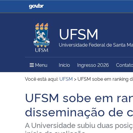
Casa Civil
Ministério da Justiça e
Segurança Pública
UFSM
Ministério da Agricultura,
Ministério da Educação
Universidade Federal de Santa Ma
Pecuária e Abastecimento
Menu Principal do Sítio
Menu
Início
Ingresso 2026
Contat
Ministério do Meio Ambiente
Ministério do Turismo
Você está aqui:
UFSM
>
UFSM sobe em ranking da
UFSM sobe em rank
Início do conteúdo
Secretaria de Governo
Gabinete de Segurança
disseminação de 
Institucional
A Universidade subiu duas posi