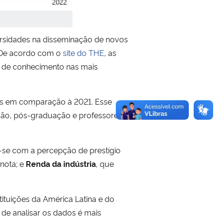
ersidades na disseminação de novos
 De acordo com o
site do THE
, as
o de conhecimento nas mais
s em comparação à 2021. Esse
ção, pós-graduação e professores
a-se com a
percepção de prestígio
nota; e
R
enda da indústria
, que
ituições da América Latina e do
 de analisar os dados é mais