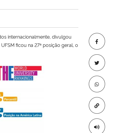
dos internacionalmente
,
divulgou
a UFSM ficou na
27ª posição geral, o
Copiar para áre