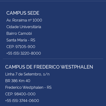
TikTok
Instagram
Facebook
Twitter
YouTube
LinkedIn
RSS
CAMPUS SEDE
Av. Roraima nº 1000
Cidade Universitária
Bairro Camobi
Santa Maria - RS
CEP: 97105-900
+55 (55) 3220-8000
CAMPUS DE FREDERICO WESTPHALEN
Linha 7 de Setembro, s/n
BR 386 Km 40
Frederico Westphalen - RS
CEP: 98400-000
+55 (55) 3744-0600