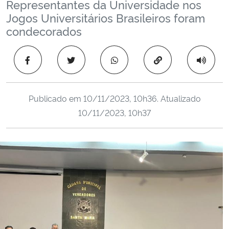
Representantes da Universidade nos
Ministério da Cidadania
Jogos Universitários Brasileiros foram
condecorados
Ministério da Saúde
Copiar para área 
Ministério de Minas e Energia
Ministério da Ciência, Tecnologia, Inovações e Comunicações
Publicado em
10/11/2023, 10h36
. Atualizado
10/11/2023, 10h37
Ministério do Meio Ambiente
Ministério do Turismo
Ministério do Desenvolvimento Regional
Controladoria-Geral da União
Ministério da Mulher, da Família e dos Direitos Humanos