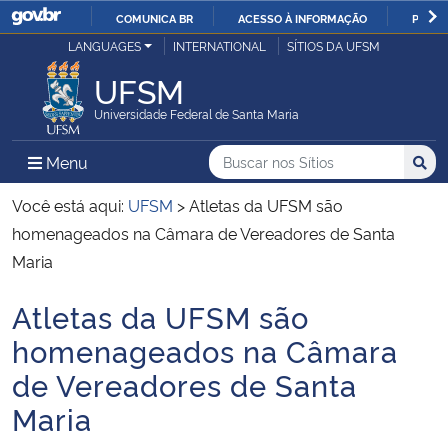
COMUNICA BR
ACESSO À INFORMAÇÃO
PARTI
Casa Civil
LANGUAGES
INTERNATIONAL
SÍTIOS DA UFSM
IR
PARA
UFSM
Ministério da Justiça e Segurança Pública
O
Universidade Federal de Santa Maria
CONTEÚDO
Ministério da Defesa
Buscar no nos Sítios
Busca
Busca:
Menu Principal do Sítio
Menu
Busc
Ministério das Relações Exteriores
Você está aqui:
UFSM
>
Atletas da UFSM são
homenageados na Câmara de Vereadores de Santa
Ministério da Economia
Maria
Atletas da UFSM são
Ministério da Infraestrutura
Início do conteúdo
homenageados na Câmara
Ministério da Agricultura, Pecuária e Abastecimento
de Vereadores de Santa
Maria
Ministério da Educação