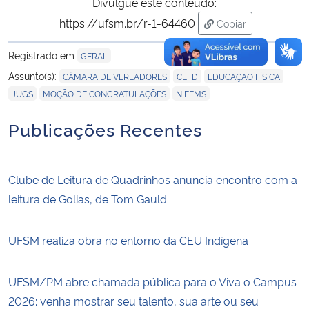
Divulgue este conteúdo:
https://ufsm.br/r-1-64460
Copiar
para área de trans
Registrado em
GERAL
,
,
,
Assunto(s):
CÂMARA DE VEREADORES
CEFD
EDUCAÇÃO FÍSICA
,
,
JUGS
MOÇÃO DE CONGRATULAÇÕES
NIEEMS
Publicações Recentes
Clube de Leitura de Quadrinhos anuncia encontro com a
leitura de Golias, de Tom Gauld
UFSM realiza obra no entorno da CEU Indígena
UFSM/PM abre chamada pública para o Viva o Campus
2026: venha mostrar seu talento, sua arte ou seu