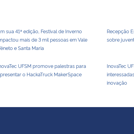
m sua 41ª edição, Festival de Inverno
Recepção Es
mpactou mais de 3 mil pessoas em Vale
sobre juvent
êneto e Santa Maria
novaTec UFSM promove palestras para
InovaTec UFS
presentar o HackaTruck MakerSpace
interessada
inovação