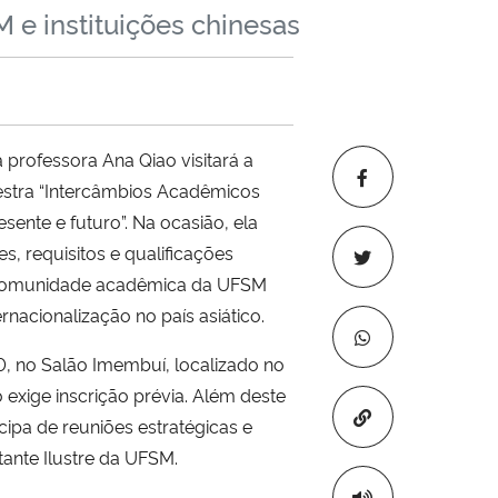
 e instituições chinesas
 professora Ana Qiao visitará a
lestra “Intercâmbios Acadêmicos
esente e futuro”. Na ocasião, ela
s, requisitos e qualificações
 comunidade acadêmica da UFSM
ernacionalização no país asiático.
0, no Salão Imembuí, localizado no
o exige inscrição prévia. Além deste
Copiar para áre
cipa de reuniões estratégicas e
tante Ilustre da UFSM.