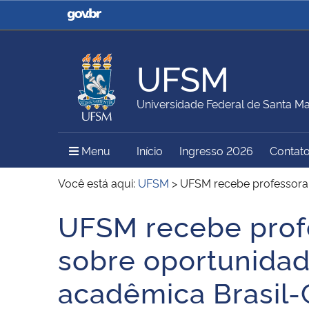
Casa Civil
Ministério da Justiça e
Segurança Pública
UFSM
Ministério da Agricultura,
Ministério da Educação
Universidade Federal de Santa Ma
Pecuária e Abastecimento
Menu Principal do Sítio
Menu
Início
Ingresso 2026
Contat
Ministério do Meio Ambiente
Ministério do Turismo
Você está aqui:
UFSM
>
UFSM recebe professora 
UFSM recebe profe
Início do conteúdo
Secretaria de Governo
Gabinete de Segurança
sobre oportunidad
Institucional
acadêmica Brasil-