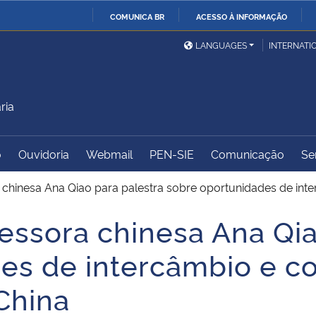
COMUNICA BR
ACESSO À INFORMAÇÃO
Ministério da Defesa
Ministério das Relações
Mini
IR
LANGUAGES
INTERNATI
Exteriores
PARA
O
Ministério da Cidadania
Ministério da Saúde
Mini
CONTEÚDO
ria
o
Ouvidoria
Webmail
PEN-SIE
Comunicação
Se
Ministério do
Controladoria-Geral da
Mini
Desenvolvimento Regional
União
Famí
chinesa Ana Qiao para palestra sobre oportunidades de int
Hum
ssora chinesa Ana Qia
Advocacia-Geral da União
Banco Central do Brasil
Plan
es de intercâmbio e c
China