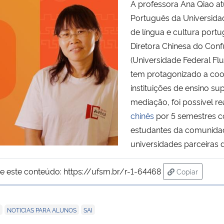
A professora Ana Qiao a
Português da Universida
de língua e cultura port
Diretora Chinesa do Con
(Universidade Federal Fl
tem protagonizado a co
instituições de ensino su
mediação, foi possível re
chinês
por 5 semestres c
estudantes da comunida
universidades parceiras 
e este conteúdo:
https://ufsm.br/r-1-64468
Copiar
para área de
,
,
NOTICIAS PARA ALUNOS
SAI