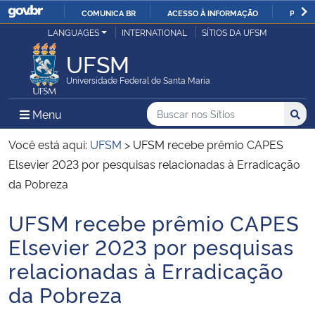
COMUNICA BR
ACESSO À INFORMAÇÃO
PARTI
Casa Civil
LANGUAGES
INTERNATIONAL
SÍTIOS DA UFSM
IR
PARA
UFSM
Ministério da Justiça e Segurança Pública
O
Universidade Federal de Santa Maria
CONTEÚDO
Ministério da Defesa
Buscar no nos Sítios
Busca
Busca:
Menu Principal do Sítio
Menu
Busc
Ministério das Relações Exteriores
Você está aqui:
UFSM
>
UFSM recebe prêmio CAPES
Elsevier 2023 por pesquisas relacionadas à Erradicação
Ministério da Economia
da Pobreza
UFSM recebe prêmio CAPES
Ministério da Infraestrutura
Início do conteúdo
Elsevier 2023 por pesquisas
Ministério da Agricultura, Pecuária e Abastecimento
relacionadas à Erradicação
da Pobreza
Ministério da Educação