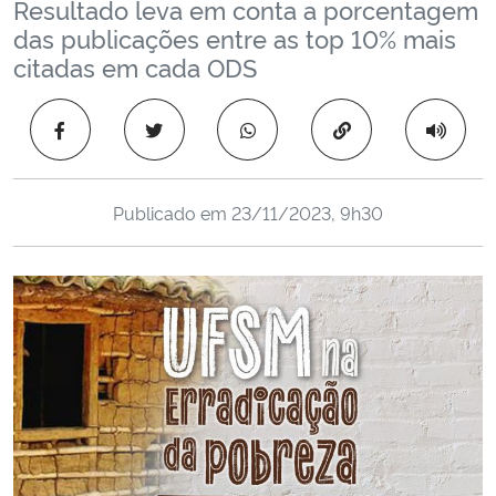
Resultado leva em conta a porcentagem
Ministério da Cidadania
das publicações entre as top 10% mais
citadas em cada ODS
Ministério da Saúde
Copiar para área 
Ministério de Minas e Energia
Ministério da Ciência, Tecnologia, Inovações e Comunicações
Publicado em
23/11/2023, 9h30
Ministério do Meio Ambiente
Ministério do Turismo
Ministério do Desenvolvimento Regional
Controladoria-Geral da União
Ministério da Mulher, da Família e dos Direitos Humanos