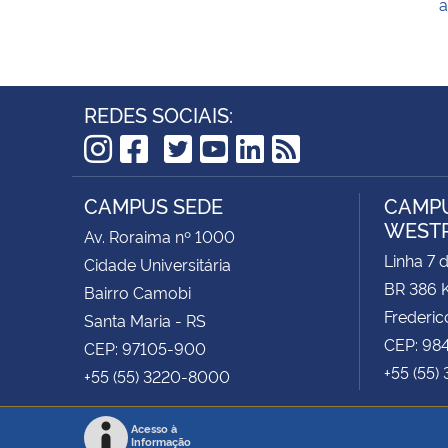
a
REDES SOCIAIS:
TikTok
Instagram
Facebook
Twitter
YouTube
LinkedIn
RSS
CAMPUS SEDE
CAMPU
WEST
Av. Roraima nº 1000
Linha 7 
Cidade Universitária
BR 386 
Bairro Camobi
Frederic
Santa Maria - RS
CEP: 98
CEP: 97105-900
+55 (55)
+55 (55) 3220-8000
Acesso à
Informação