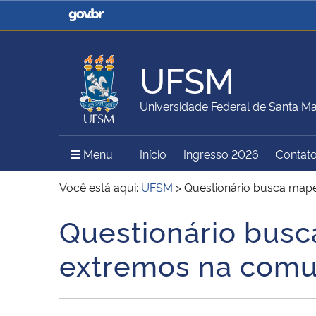
Casa Civil
Ministério da Justiça e
Segurança Pública
UFSM
Ministério da Agricultura,
Ministério da Educação
Universidade Federal de Santa Ma
Pecuária e Abastecimento
Menu Principal do Sítio
Menu
Início
Ingresso 2026
Contat
Ministério do Meio Ambiente
Ministério do Turismo
Você está aqui:
UFSM
>
Questionário busca map
Questionário busc
Início do conteúdo
Secretaria de Governo
Gabinete de Segurança
extremos na comu
Institucional