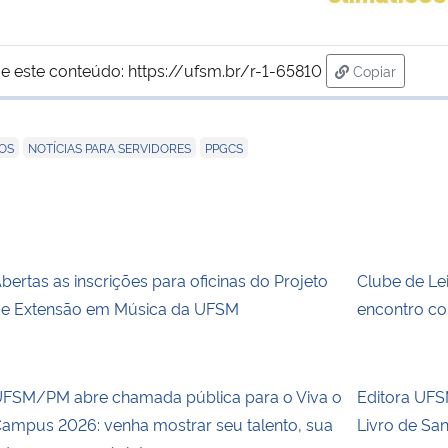
e este conteúdo:
https://ufsm.br/r-1-65810
Copiar
para área de
,
,
NOS
NOTÍCIAS PARA SERVIDORES
PPGCS
bertas as inscrições para oficinas do Projeto
Clube de Le
e Extensão em Música da UFSM
encontro co
FSM/PM abre chamada pública para o Viva o
Editora UFSM
ampus 2026: venha mostrar seu talento, sua
Livro de Sa