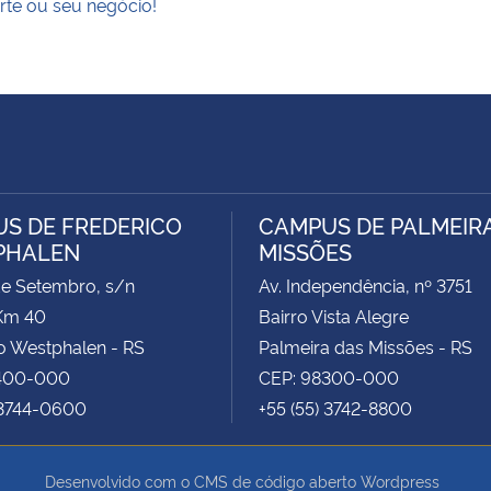
rte ou seu negócio!
S DE FREDERICO
CAMPUS DE PALMEIR
PHALEN
MISSÕES
de Setembro, s/n
Av. Independência, nº 3751
Km 40
Bairro Vista Alegre
o Westphalen - RS
Palmeira das Missões - RS
400-000
CEP: 98300-000
 3744-0600
+55 (55) 3742-8800
Desenvolvido com o CMS de código aberto
Wordpress