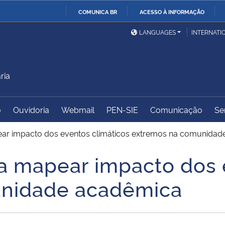
COMUNICA BR
ACESSO À INFORMAÇÃO
Ministério da Defesa
Ministério das Relações
Mini
IR
LANGUAGES
INTERNATI
Exteriores
PARA
O
Ministério da Cidadania
Ministério da Saúde
Mini
CONTEÚDO
ria
o
Ouvidoria
Webmail
PEN-SIE
Comunicação
Se
Ministério do
Controladoria-Geral da
Mini
Desenvolvimento Regional
União
Famí
ear impacto dos eventos climáticos extremos na comunida
Hum
a mapear impacto dos 
Advocacia-Geral da União
Banco Central do Brasil
Plan
nidade acadêmica