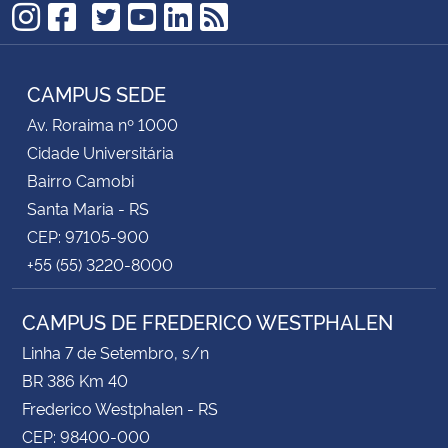
TikTok
Instagram
Facebook
Twitter
YouTube
LinkedIn
RSS
CAMPUS SEDE
Av. Roraima nº 1000
Cidade Universitária
Bairro Camobi
Santa Maria - RS
CEP: 97105-900
+55 (55) 3220-8000
CAMPUS DE FREDERICO WESTPHALEN
Linha 7 de Setembro, s/n
BR 386 Km 40
Frederico Westphalen - RS
CEP: 98400-000