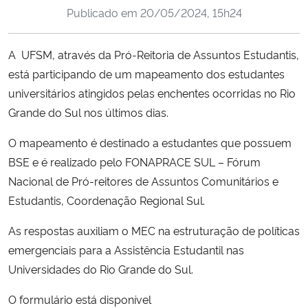
Publicado em
20/05/2024, 15h24
Ministério da Cidadania
Ministério da Saúde
A UFSM, através da Pró-Reitoria de Assuntos Estudantis,
está participando de um mapeamento dos estudantes
Ministério de Minas e Energia
universitários atingidos pelas enchentes ocorridas no Rio
Grande do Sul nos últimos dias.
Ministério da Ciência, Tecnologia, Inovações e Comunicações
O mapeamento é destinado a estudantes que possuem
Ministério do Meio Ambiente
BSE e é realizado pelo FONAPRACE SUL – Fórum
Nacional de Pró-reitores de Assuntos Comunitários e
Ministério do Turismo
Estudantis, Coordenação Regional Sul.
As respostas auxiliam o MEC na estruturação de políticas
Ministério do Desenvolvimento Regional
emergenciais para a Assistência Estudantil nas
Controladoria-Geral da União
Universidades do Rio Grande do Sul.
O formulário está disponível
Ministério da Mulher, da Família e dos Direitos Humanos