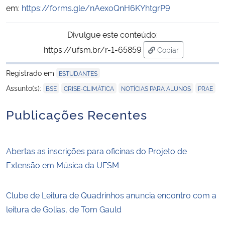
em:
https://forms.gle/nAexoQnH6KYhtgrP9
Secretaria-Geral
Divulgue este conteúdo:
https://ufsm.br/r-1-65859
Copiar
Secretaria de Governo
para área de trans
Registrado em
ESTUDANTES
Gabinete de Segurança Institucional
,
,
,
Assunto(s):
BSE
CRISE-CLIMÁTICA
NOTÍCIAS PARA ALUNOS
PRAE
Advocacia-Geral da União
Publicações Recentes
Banco Central do Brasil
Abertas as inscrições para oficinas do Projeto de
Planalto
Extensão em Música da UFSM
Clube de Leitura de Quadrinhos anuncia encontro com a
leitura de Golias, de Tom Gauld