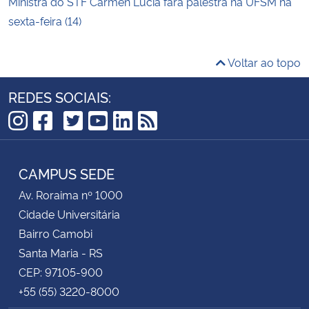
Ministra do STF Cármen Lúcia fará palestra na UFSM na
sexta-feira (14)
Voltar ao topo
REDES SOCIAIS:
TikTok
Instagram
Facebook
Twitter
YouTube
LinkedIn
RSS
CAMPUS SEDE
Av. Roraima nº 1000
Cidade Universitária
Bairro Camobi
Santa Maria - RS
CEP: 97105-900
+55 (55) 3220-8000