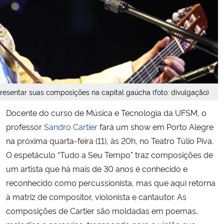
Secretaria-Geral
Secretaria de Governo
Gabinete de Segurança Institucional
presentar suas composições na capital gaúcha (foto: divulgação)
Advocacia-Geral da União
Docente do curso de Música e Tecnologia da UFSM, o
professor
Sandro Cartier
fará um show em Porto Alegre
Banco Central do Brasil
na próxima quarta-feira (11), às 20h, no Teatro Túlio Piva.
O espetáculo “Tudo a Seu Tempo” traz composições de
Planalto
um artista que há mais de 30 anos é conhecido e
reconhecido como percussionista, mas que aqui retorna
à matriz de compositor, violonista e cantautor. As
composições de Cartier são moldadas em poemas,