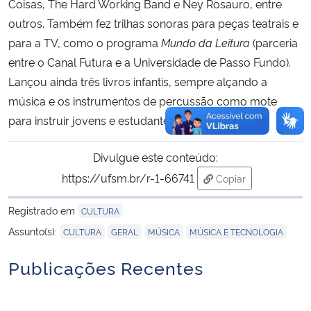
Coisas, The Hard Working Band e Ney Rosauro, entre
outros. Também fez trilhas sonoras para peças teatrais e
para a TV, como o programa
Mundo da Leitura
(parceria
entre o Canal Futura e a Universidade de Passo Fundo).
Lançou ainda três livros infantis, sempre alçando a
música e os instrumentos de percussão como mote
para instruir jovens e estudantes.
Divulgue este conteúdo:
https://ufsm.br/r-1-66741
Copiar
para área de trans
Registrado em
CULTURA
,
,
,
Assunto(s):
CULTURA
GERAL
MÚSICA
MÚSICA E TECNOLOGIA
Publicações Recentes