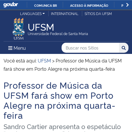
COMUNICA BR
ACESSO À INFORMAÇÃO
PARTI
Casa Civil
LANGUAGES
INTERNATIONAL
SÍTIOS DA UFSM
IR
PARA
UFSM
Ministério da Justiça e Segurança Pública
O
Universidade Federal de Santa Maria
CONTEÚDO
Ministério da Defesa
Buscar no nos Sítios
Busca
Busca:
Menu Principal do Sítio
Menu
Busc
Ministério das Relações Exteriores
Você está aqui:
UFSM
>
Professor de Música da UFSM
fará show em Porto Alegre na próxima quarta-feira
Ministério da Economia
Professor de Música da
Início do conteúdo
Ministério da Infraestrutura
UFSM fará show em Porto
Alegre na próxima quarta-
Ministério da Agricultura, Pecuária e Abastecimento
feira
Ministério da Educação
Sandro Cartier apresenta o espetáculo