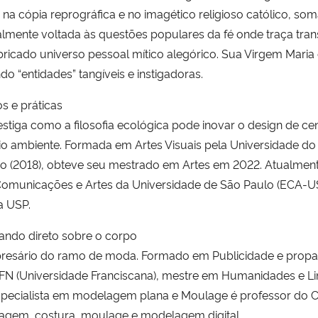
a cópia reprográfica e no imagético religioso católico, s
almente voltada às questões populares da fé onde traça trans
bricado universo pessoal mítico alegórico. Sua Virgem Maria
do “entidades” tangíveis e instigadoras.
s e práticas
estiga como a filosofia ecológica pode inovar o design de c
eio ambiente. Formada em Artes Visuais pela Universidade do 
tro (2018), obteve seu mestrado em Artes em 2022. Atualme
omunicações e Artes da Universidade de São Paulo (ECA-US
a USP.
ando direto sobre o corpo
mpresário do ramo de moda. Formado em Publicidade e prop
UFN (Universidade Franciscana), mestre em Humanidades e Li
Especialista em modelagem plana e Moulage é professor do
lagem, costura, moulage e modelagem digital.