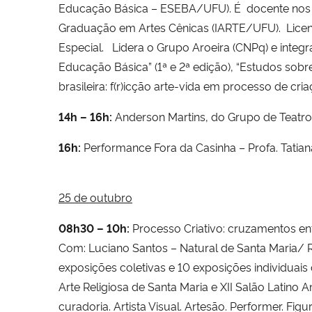
Educação Básica – ESEBA/UFU). É docente nos 
Graduação em Artes Cênicas (IARTE/UFU). Licen
Especial. Lidera o Grupo Aroeira (CNPq) e inte
Educação Básica” (1ª e 2ª edição), “Estudos sobr
brasileira: f(r)icção arte-vida em processo de cria
14h – 16h:
Anderson Martins, do Grupo de Teatro
16h:
Performance Fora da Casinha – Profa. Tati
25 de outubro
08h30 – 10h:
Processo Criativo: cruzamentos entr
Com: Luciano Santos – Natural de Santa Maria/ R
exposições coletivas e 10 exposições individuai
Arte Religiosa de Santa Maria e XII Salão Lati
curadoria. Artista Visual. Artesão. Performer. Fig