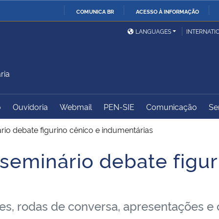
COMUNICA BR
ACESSO À INFORMAÇÃO
Ministério da Defesa
Ministério das Relações
Mini
IR
LANGUAGES
INTERNATI
Exteriores
PARA
O
Ministério da Cidadania
Ministério da Saúde
Mini
CONTEÚDO
ria
o
Ouvidoria
Webmail
PEN-SIE
Comunicação
Se
Ministério do
Controladoria-Geral da
Mini
Desenvolvimento Regional
União
Famí
io debate figurino cênico e indumentárias
Hum
seminário debate figur
Advocacia-Geral da União
Banco Central do Brasil
Plan
, rodas de conversa, apresentações e of