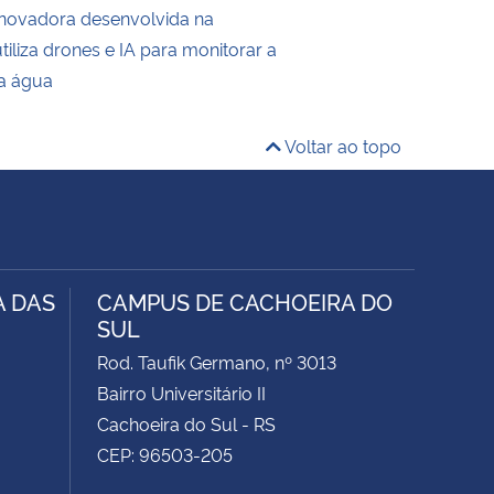
inovadora desenvolvida na
liza drones e IA para monitorar a
a água
Voltar ao topo
A DAS
CAMPUS DE CACHOEIRA DO
SUL
Rod. Taufik Germano, nº 3013
Bairro Universitário II
Cachoeira do Sul - RS
CEP: 96503-205