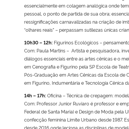
essencialmente em colagem analógica onde tem n
pessoal, o ponto de partida de sua obra; essenci
ressignificações carnavalizadas na criação de im
“olhares reais” – perpassam sutilezas únicas crian
10h30 – 12h:
Figurinos Ecológicos – pensamento
Com: Paula Martins – Artista e pesquisadora, inv
diálogos essenciais entre as artes cênicas e o m
em Cenografia e Figurino pela SP Escola de Tea
Pós-Graduação em Artes Cênicas da Escola de C
em Figurino, Indumentária e Tecnologia Cênica d
14h – 17h:
Oficina – Técnica de crepagem: model
Com: Professor Junior Ruviaro é professor e e
Federal de Santa Maria) e Design de Moda pela 
confecção feminina Limite Urbano desde 1987. 
desde 2016 onde leciona as disciplinas de mode