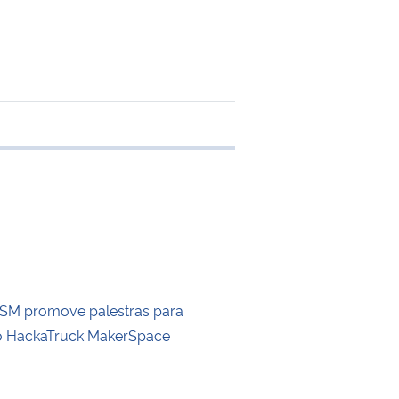
 transferência
FSM promove palestras para
 o HackaTruck MakerSpace