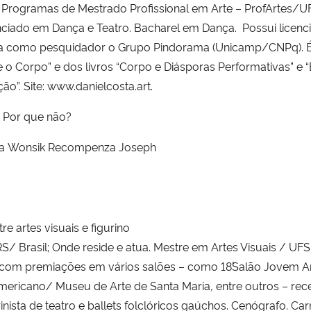
Programas de Mestrado Profissional em Arte – ProfArtes/U
ciado em Dança e Teatro. Bacharel em Dança. Possui licen
gra como pesquidador o Grupo Pindorama (Unicamp/CNPq). É 
e o Corpo” e dos livros “Corpo e Diásporas Performativas” e
ção”. Site: www.danielcosta.art.
 Por que não?
ana Wonsik Recompenza Joseph
e artes visuais e figurino
S/ Brasil; Onde reside e atua. Mestre em Artes Visuais / UF
s com premiações em vários salões – como 18˚Salão Jovem A
no Americano/ Museu de Arte de Santa Maria, entre outros –
urinista de teatro e ballets folclóricos gaúchos. Cenógrafo. 