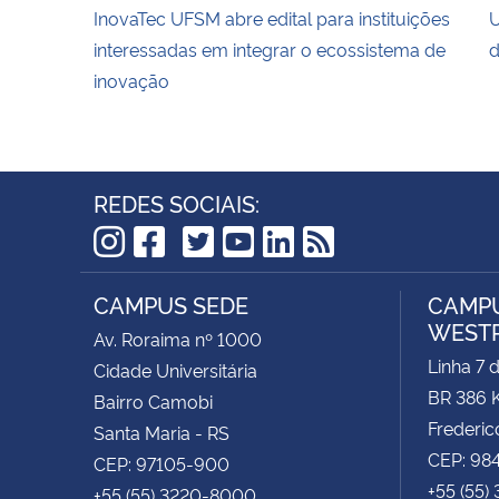
InovaTec UFSM abre edital para instituições
U
interessadas em integrar o ecossistema de
d
inovação
REDES SOCIAIS:
TikTok
Instagram
Facebook
Twitter
YouTube
LinkedIn
RSS
CAMPUS SEDE
CAMPU
WEST
Av. Roraima nº 1000
Linha 7 
Cidade Universitária
BR 386 
Bairro Camobi
Frederic
Santa Maria - RS
CEP: 98
CEP: 97105-900
+55 (55)
+55 (55) 3220-8000