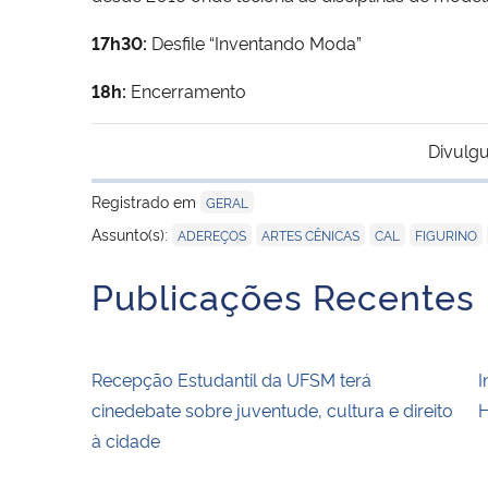
17h30:
Desfile “Inventando Moda”
18h:
Encerramento
Divulgu
Registrado em
GERAL
,
,
,
,
Assunto(s):
ADEREÇOS
ARTES CÊNICAS
CAL
FIGURINO
Publicações Recentes
Recepção Estudantil da UFSM terá
I
cinedebate sobre juventude, cultura e direito
H
à cidade