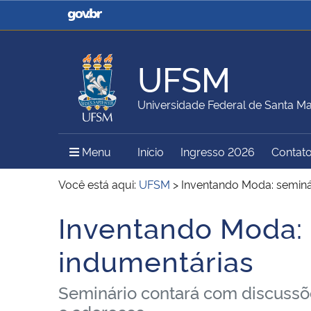
Casa Civil
Ministério da Justiça e
Segurança Pública
UFSM
Ministério da Agricultura,
Ministério da Educação
Universidade Federal de Santa Ma
Pecuária e Abastecimento
Menu Principal do Sítio
Menu
Início
Ingresso 2026
Contat
Ministério do Meio Ambiente
Ministério do Turismo
Você está aqui:
UFSM
>
Inventando Moda: seminár
Inventando Moda: 
Início do conteúdo
Secretaria de Governo
Gabinete de Segurança
indumentárias
Institucional
Seminário contará com discussões