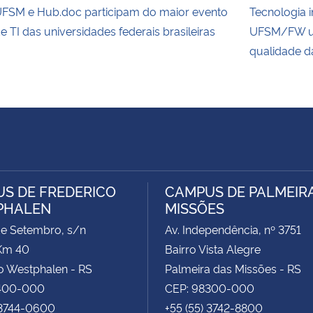
FSM e Hub.doc participam do maior evento
Tecnologia 
e TI das universidades federais brasileiras
UFSM/FW uti
qualidade d
S DE FREDERICO
CAMPUS DE PALMEIR
PHALEN
MISSÕES
de Setembro, s/n
Av. Independência, nº 3751
Km 40
Bairro Vista Alegre
o Westphalen - RS
Palmeira das Missões - RS
400-000
CEP: 98300-000
 3744-0600
+55 (55) 3742-8800