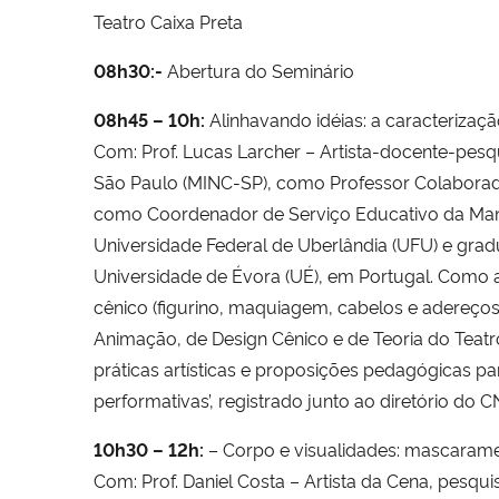
Teatro Caixa Preta
08h30:-
Abertura do Seminário
08h45 – 10h:
Alinhavando idéias: a caracterizaç
Com: Prof. Lucas Larcher – Artista-docente-pesqu
São Paulo (MINC-SP), como Professor Colaborad
como Coordenador de Serviço Educativo da Mana
Universidade Federal de Uberlândia (UFU) e gra
Universidade de Évora (UÉ), em Portugal. Como art
cênico (figurino, maquiagem, cabelos e adereços
Animação, de Design Cênico e de Teoria do Teatr
práticas artísticas e proposições pedagógicas pa
performativas’, registrado junto ao diretório do C
10h30 – 12h:
– Corpo e visualidades: mascarame
Com: Prof. Daniel Costa – Artista da Cena, pesq