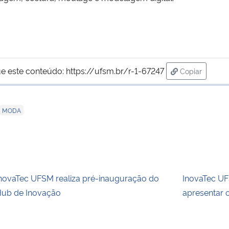
e este conteúdo:
https://ufsm.br/r-1-67247
Copiar
para área de
MODA
novaTec UFSM realiza pré-inauguração do
InovaTec U
ub de Inovação
apresentar