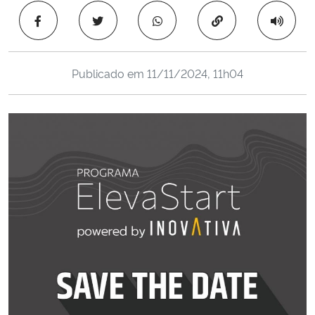
Ministério da Cidadania
Copiar para área 
Ministério da Saúde
Publicado em
11/11/2024, 11h04
Ministério de Minas e Energia
Ministério da Ciência, Tecnologia, Inovações e Comunicações
Ministério do Meio Ambiente
Ministério do Turismo
Ministério do Desenvolvimento Regional
Controladoria-Geral da União
Ministério da Mulher, da Família e dos Direitos Humanos