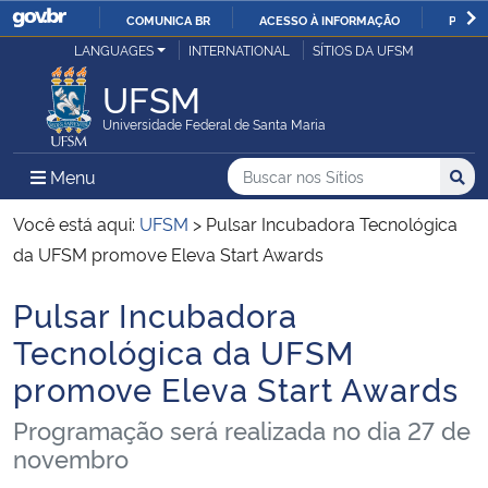
COMUNICA BR
ACESSO À INFORMAÇÃO
PARTI
Casa Civil
LANGUAGES
INTERNATIONAL
SÍTIOS DA UFSM
IR
PARA
UFSM
Ministério da Justiça e Segurança Pública
O
Universidade Federal de Santa Maria
CONTEÚDO
Ministério da Defesa
Buscar no nos Sítios
Busca
Busca:
Menu Principal do Sítio
Menu
Busc
Ministério das Relações Exteriores
Você está aqui:
UFSM
>
Pulsar Incubadora Tecnológica
da UFSM promove Eleva Start Awards
Ministério da Economia
Pulsar Incubadora
Início do conteúdo
Ministério da Infraestrutura
Tecnológica da UFSM
promove Eleva Start Awards
Ministério da Agricultura, Pecuária e Abastecimento
Programação será realizada no dia 27 de
Ministério da Educação
novembro