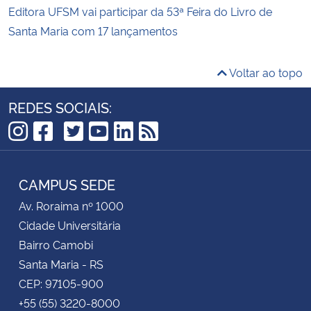
Editora UFSM vai participar da 53ª Feira do Livro de
Santa Maria com 17 lançamentos
Voltar ao topo
REDES SOCIAIS:
TikTok
Instagram
Facebook
Twitter
YouTube
LinkedIn
RSS
CAMPUS SEDE
Av. Roraima nº 1000
Cidade Universitária
Bairro Camobi
Santa Maria - RS
CEP: 97105-900
+55 (55) 3220-8000